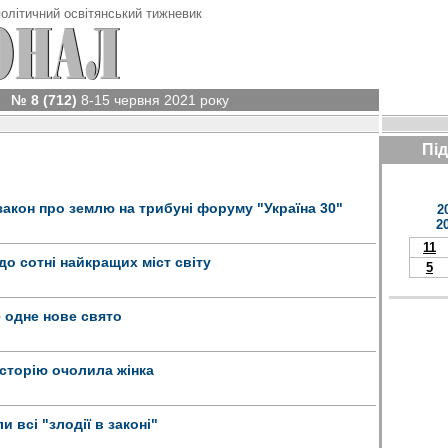
олітичний освітянський тижневик
№ 8 (712)
8-15 червня 2021 року
Пі
закон про землю на трибуні форуму "Україна 30"
2
2
11
о сотні найкращих міст світу
5
е одне нове свято
історію очолила жінка
 всі "злодії в законі"