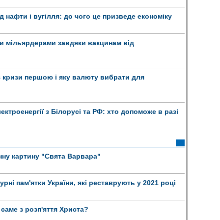
д нафти і вугілля: до чого це призведе економіку
и мільярдерами завдяки вакцинам від
з кризи першою і яку валюту вибрати для
ектроенергії з Білорусі та РФ: хто допоможе в разі
нну картину "Свята Варвара"
урні пам'ятки України, які реставрують у 2021 році
саме з розп'яття Христа?