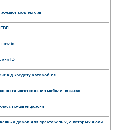
угрожают коллекторы
MEBEL
 котлів
УрокиТВ
инг від кредиту автомобіля
нности изготовления мебели на заказ
класс по-швейцарски
твенных домов для престарелых, о которых люди