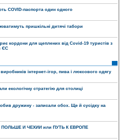
ають COVID-паспорта один одного
цюватимуть пришкільні дитячі табори
дкриє кордони для щеплених від Covid-19 туристів з
в ЄС
виробників інтернет-ігор, пива і люксового одягу
али екологічну стратегію для столиці
побив дружину - записали обох. Ще й сусідку на
ПОЛЬШЕ И ЧЕХИИ или ПУТЬ К ЕВРОПЕ