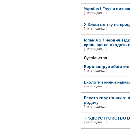
Україна і Грузія визн
[
читати далі...
]
У Києві влітку не пра
[
читати далі...
]
Іспанія з 7 червня ві
країн, що не входять 
[
читати далі...
]
Суспільство
Коронавірус збагатив 
[
читати далі...
]
Екологи і кияни напис
[
читати далі...
]
Реєстр гвалтівників: 
додачу
[
читати далі...
]
ТРУДОУСТРОЙСТВО В 
[
читати далі...
]