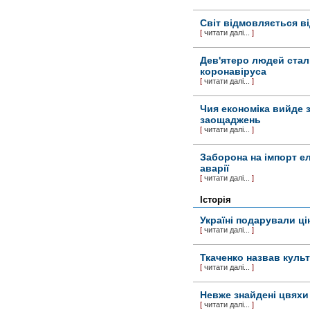
Світ відмовляється ві
[
читати далі...
]
Дев'ятеро людей стал
коронавіруса
[
читати далі...
]
Чия економіка вийде 
заощаджень
[
читати далі...
]
Заборона на імпорт ел
аварії
[
читати далі...
]
Історія
Україні подарували ці
[
читати далі...
]
Ткаченко назвав культ
[
читати далі...
]
Невже знайдені цвяхи 
[
читати далі...
]