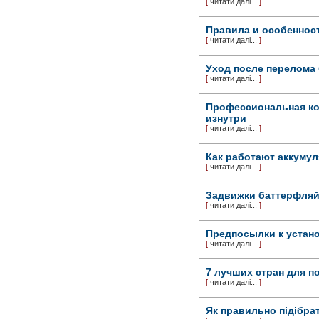
[
читати далі...
]
Правила и особеннос
[
читати далі...
]
Уход после перелома
[
читати далі...
]
Профессиональная ко
изнутри
[
читати далі...
]
Как работают аккуму
[
читати далі...
]
Задвижки баттерфляй
[
читати далі...
]
Предпосылки к устан
[
читати далі...
]
7 лучших стран для п
[
читати далі...
]
Як правильно підібра