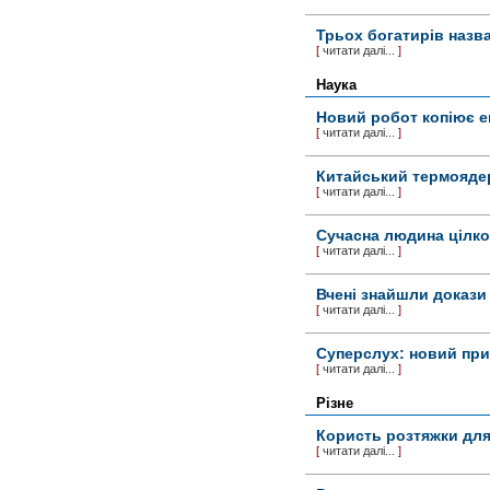
Трьох богатирів назвал
[
читати далі...
]
Наука
Новий робот копіює е
[
читати далі...
]
Китайський термояде
[
читати далі...
]
Сучасна людина цілко
[
читати далі...
]
Вчені знайшли докази
[
читати далі...
]
Суперслух: новий при
[
читати далі...
]
Різне
Користь розтяжки для
[
читати далі...
]