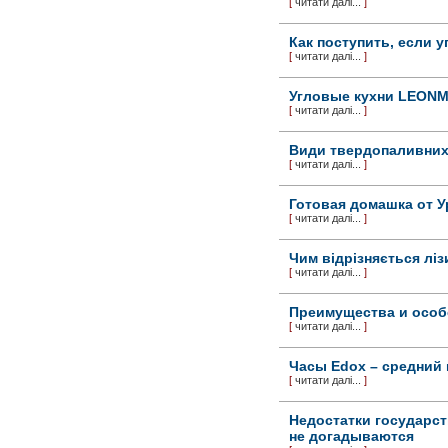
[
читати далі...
]
Как поступить, если 
[
читати далі...
]
Угловые кухни LEON
[
читати далі...
]
Види твердопаливних
[
читати далі...
]
Готовая домашка от 
[
читати далі...
]
Чим відрізняється ліз
[
читати далі...
]
Преимущества и особе
[
читати далі...
]
Часы Edox – средний 
[
читати далі...
]
Недостатки государс
не догадываются