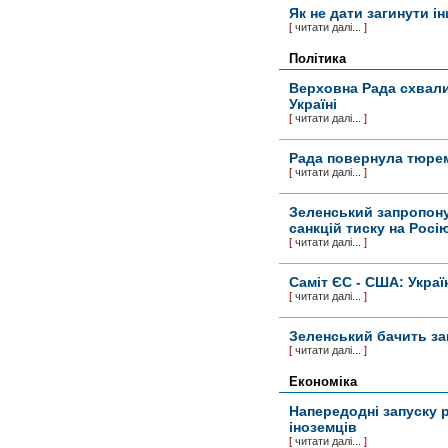
Як не дати загинути і
[
читати далі...
]
Політика
Верховна Рада схвали
Україні
[
читати далі...
]
Рада повернула тюрем
[
читати далі...
]
Зеленський запропон
санкцій тиску на Росі
[
читати далі...
]
Саміт ЄС - США: Україн
[
читати далі...
]
Зеленський бачить заг
[
читати далі...
]
Економіка
Напередодні запуску р
іноземців
[
читати далі...
]