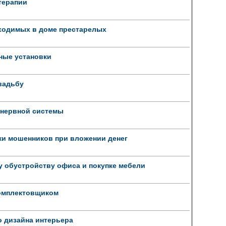
терапии
бходимых в доме престарелых
ные установки
вадьбу
 нервной системы
уки мошенников при вложении денег
у обустройству офиса и покупке мебели
омплектовщиком
 дизайна интерьера