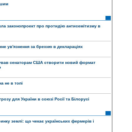
ншим
ла законопроект про протидію антисемітизму в
не ув'язнення за брехню в деклараціях
ував сенаторам США створити новий формат
ю
а не в топі
розу для України в союзі Росії та Білорусі
инку землі: що чекає українських фермерів і