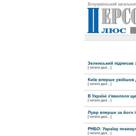
Всеукраїнський загальноп
Зеленський підписав 
[
читати далі...
]
Київ вперше увійшов д
[
читати далі...
]
В Україні з'явилося щ
[
читати далі...
]
Лувр вперше за його 
[
читати далі...
]
РНБО: Україну покинули
[
читати далі...
]