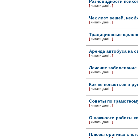
Разновидности психо
[
читати далі...
]
Чек лист вещей, нео
[
читати далі...
]
Традиционные щелоч
[
читати далі...
]
Аренда автобуса на с
[
читати далі...
]
Лечение заболевание
[
читати далі...
]
Как не попасться в р
[
читати далі...
]
Советы по грамотном
[
читати далі...
]
О важности работы к
[
читати далі...
]
Плюсы оригинального