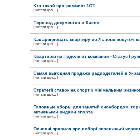
Кто такой программист 1С?
[
читати далі...
]
Перевод документов в Киеве
[
читати далі...
]
Как арендовать квартиру во Львове посуточно
[
читати далі...
]
Квартиры на Подоле от компании «Статус Груп
[
читати далі...
]
Самая выгодная продажа радиодеталей в Укра
[
читати далі...
]
Стратегії ставок на спорт з мінімальним ризико
[
читати далі...
]
Головные уборы для занятий сноубордом, го
активными видами спорта
[
читати далі...
]
Основні правила при виборі справжньої червон
[
читати далі...
]