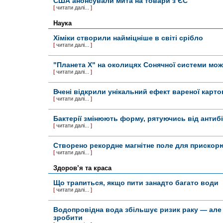
США анонсували мита на товари з ЄС
[
читати далі...
]
Наука
Хіміки створили найміцніше в світі срібло
[
читати далі...
]
"Планета X" на околицях Сонячної системи мо
[
читати далі...
]
Вчені відкрили унікальний ефект вареної карто
[
читати далі...
]
Бактерії змінюють форму, рятуючись від антиб
[
читати далі...
]
Створено рекордне магнітне поле для прискор
[
читати далі...
]
Здоров’я та краса
Що трапиться, якщо пити занадто багато води
[
читати далі...
]
Водопровідна вода збільшує ризик раку — але
зробити