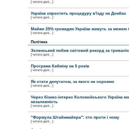
[
читати далі...
]
Україна спростить процедуру в'їзду на Донбас
[
читати далі...
]
Майже 25% громадян України живуть за межею 
[
читати далі...
]
Політика
Зеленський побив світовий рекорд за тривалі
[
читати далі...
]
Програма Кабміну на 5 років
[
читати далі...
]
Як стати депутатом, за якого не соромно
[
читати далі...
]
Через бізнес-інтерес Коломойського Україна м
незалежність
[
читати далі...
]
"Формула Штайнмайера": хто проти і чому
[
читати далі...
]