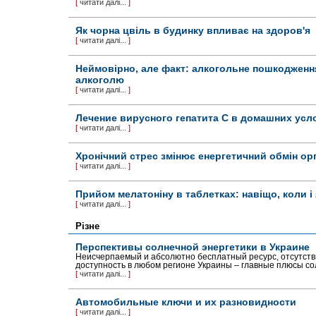
[
читати далі...
]
Як чорна цвіль в будинку впливає на здоров'я
[
читати далі...
]
Неймовірно, але факт: алкогольне пошкодження
алкоголю
[
читати далі...
]
Лечение вирусного гепатита С в домашних усл
[
читати далі...
]
Хронічний стрес змінює енергетичний обмін ор
[
читати далі...
]
Прийом мелатоніну в таблетках: навіщо, коли і 
[
читати далі...
]
Різне
Перспективы солнечной энергетики в Украине
Неисчерпаемый и абсолютно бесплатный ресурс, отсутстви
доступность в любом регионе Украины – главные плюсы со
[
читати далі...
]
Автомобильные ключи и их разновидности
[
читати далі...
]