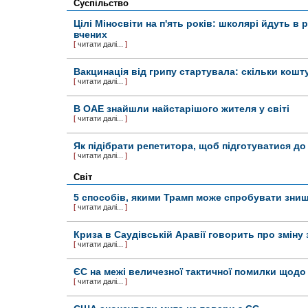
Суспільство
Цілі Міносвіти на п'ять років: школярі йдуть в 
вчених
[
читати далі...
]
Вакцинація від грипу стартувала: скільки кошт
[
читати далі...
]
В ОАЕ знайшли найстарішого жителя у світі
[
читати далі...
]
Як підібрати репетитора, щоб підготуватися д
[
читати далі...
]
Світ
5 способів, якими Трамп може спробувати зни
[
читати далі...
]
Криза в Саудівській Аравії говорить про зміну
[
читати далі...
]
ЄС на межі величезної тактичної помилки щодо 
[
читати далі...
]