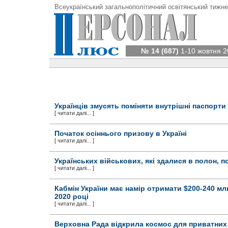
Всеукраїнський загальнополітичний освітянський тижне
№ 14 (687)
1-10 жовтня 2
Українців змусять поміняти внутрішні паспорти
[
читати далі...
]
Початок осіннього призову в Україні
[
читати далі...
]
Українських військових, які здалися в полон, 
[
читати далі...
]
Кабмін України має намір отримати $200-240 млн
2020 році
[
читати далі...
]
Верховна Рада відкрила космос для приватних