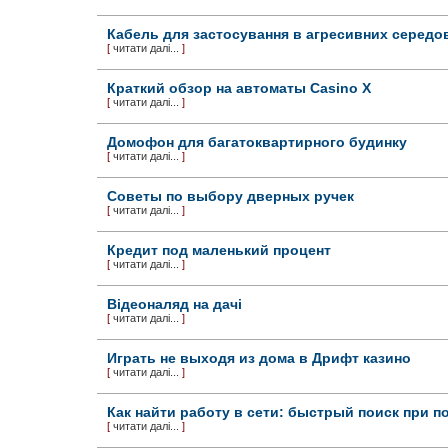
Кабель для застосування в агресивних серед
[
читати далі...
]
Краткий обзор на автоматы Casino X
[
читати далі...
]
Домофон для багатоквартирного будинку
[
читати далі...
]
Советы по выбору дверных ручек
[
читати далі...
]
Кредит под маленький процент
[
читати далі...
]
Відеоналяд на дачі
[
читати далі...
]
Играть не выходя из дома в Дрифт казино
[
читати далі...
]
Как найти работу в сети: быстрый поиск при п
[
читати далі...
]