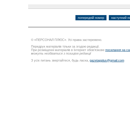
попередній номер
наступний н
© «ПЕРСОНАЛ ПЛЮС». Усі права застережено.
Передрук матеріалів тільки за згодою редакції.
При розміщенні матеріалів в Інтернет обов’язкове
посилання на са
можуть незбігатися з позицією редакції
З усіх питань звертайтеся, будь ласка,
gazetapplus@gmail.com