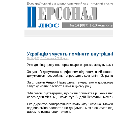
Всеукраїнський загальнополітичний освітянський тижне
№ 14 (687)
1-10 жовтня 2
Українців змусять поміняти внутрішн
№ 14 (687) 1-10 жовтня 2019 року
Уже до кінця року паспорта старого зразка можуть замін
Запуск ID-документа з цифровим підписом, який стане
документом, розробить і впровадить компанія IІG, ран
За словами Андрія Первушина, генерального директора 
запуску нових паспортів вже в цьому році.
"Ми готові підтвердити, що після прийняття рішення п
через один місяць", - коментує Андрій Первушин можлив
Екс-директор поліграфічного комбінату "Україна" Макс
подібна зміна паспортів не доцільна і може обійтися б
даремно витрачених гривень.