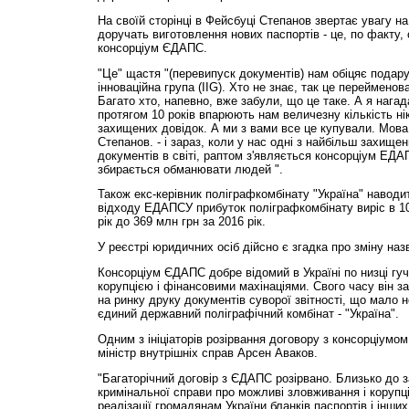
На своїй сторінці в Фейсбуці Степанов звертає увагу на 
доручать виготовлення нових паспортів - це, по факту,
консорціум ЄДАПС.
"Це" щастя "(перевипуск документів) нам обіцяє подару
інноваційна група (IIG). Хто не знає, так це переймен
Багато хто, напевно, вже забули, що це таке. А я нагад
протягом 10 років впарюють нам величезну кількість ні
захищених довідок. А ми з вами все це купували. Мова
Степанов. - і зараз, коли у нас одні з найбільш захище
документів в світі, раптом з'являється консорціум ЕДАП
збирається обманювати людей ".
Також екс-керівник поліграфкомбінату "Україна" навод
відходу ЕДАПСУ прибуток поліграфкомбінату виріс в 100
рік до 369 млн грн за 2016 рік.
У реєстрі юридичних осіб дійсно є згадка про зміну на
Консорціум ЄДАПС добре відомий в Україні по низці гуч
корупцією і фінансовими махінаціями. Свого часу він 
на ринку друку документів суворої звітності, що мало 
єдиний державний поліграфічний комбінат - "Україна".
Одним з ініціаторів розірвання договору з консорціумо
міністр внутрішніх справ Арсен Аваков.
"Багаторічний договір з ЄДАПС розірвано. Близько до 
кримінальної справи про можливі зловживання і корупці
реалізації громадянам України бланків паспортів і інши