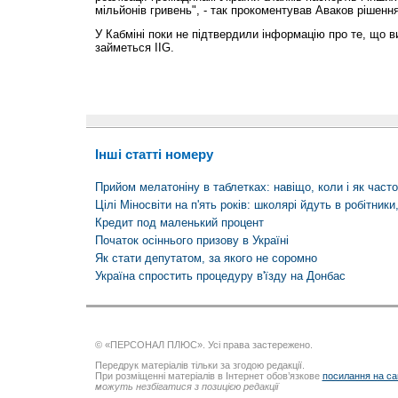
мільйонів гривень", - так прокоментував Аваков рішення
У Кабміні поки не підтвердили інформацію про те, що в
займеться IIG.
Інші статті номеру
Прийом мелатоніну в таблетках: навіщо, коли і як часто
Цілі Міносвіти на п'ять років: школярі йдуть в робітник
Кредит под маленький процент
Початок осіннього призову в Україні
Як стати депутатом, за якого не соромно
Україна спростить процедуру в'їзду на Донбас
© «ПЕРСОНАЛ ПЛЮС». Усі права застережено.
Передрук матеріалів тільки за згодою редакції.
При розміщенні матеріалів в Інтернет обов’язкове
посилання на са
можуть незбігатися з позицією редакції