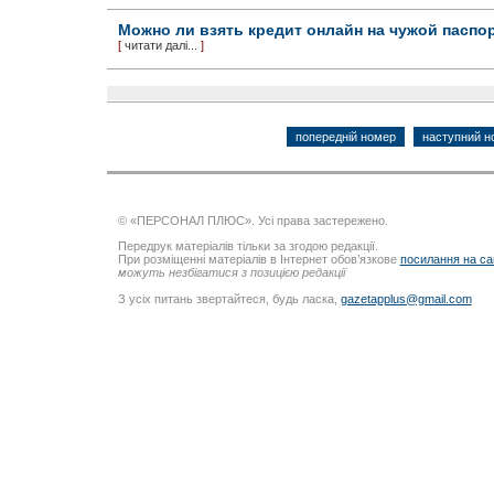
Можно ли взять кредит онлайн на чужой паспо
[
читати далі...
]
попередній номер
наступний н
© «ПЕРСОНАЛ ПЛЮС». Усі права застережено.
Передрук матеріалів тільки за згодою редакції.
При розміщенні матеріалів в Інтернет обов’язкове
посилання на са
можуть незбігатися з позицією редакції
З усіх питань звертайтеся, будь ласка,
gazetapplus@gmail.com