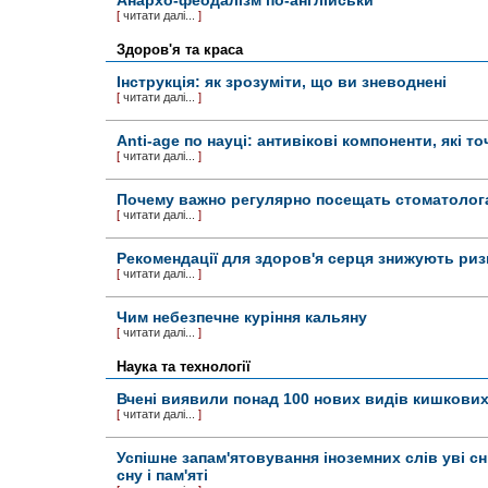
Анархо-феодалізм по-англійськи
[
читати далі...
]
Здоров'я та краса
Інструкція: як зрозуміти, що ви зневоднені
[
читати далі...
]
Anti-age по науці: антивікові компоненти, які 
[
читати далі...
]
Почему важно регулярно посещать стоматолог
[
читати далі...
]
Рекомендації для здоров'я серця знижують риз
[
читати далі...
]
Чим небезпечне куріння кальяну
[
читати далі...
]
Наука та технології
Вчені виявили понад 100 нових видів кишкових
[
читати далі...
]
Успішне запам'ятовування іноземних слів уві сн
сну і пам'яті