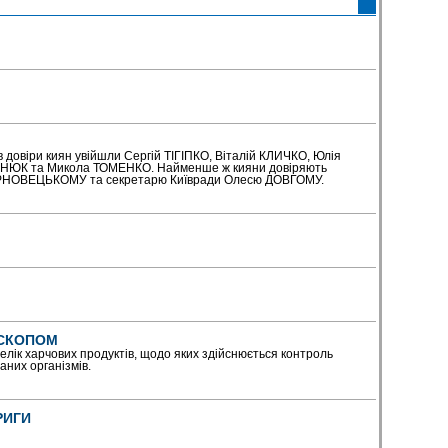
в довіри киян увійшли Сергій ТІГІПКО, Віталій КЛИЧКО, Юлія
ЮК та Микола ТОМЕНКО. Найменше ж кияни довіряють
ЧЕРНОВЕЦЬКОМУ та секретарю Київради Олесю ДОВГОМУ.
ОСКОПОМ
лік харчових продуктів, щодо яких здійснюється контроль
аних організмів.
РИГИ