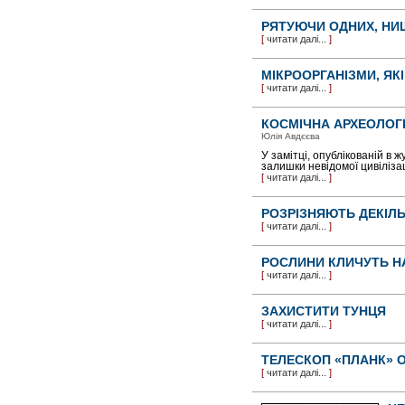
РЯТУЮЧИ ОДНИХ, НИ
[
читати далі...
]
МІКРООРГАНІЗМИ, ЯКІ
[
читати далі...
]
КОСМІЧНА АРХЕОЛОГ
Юлія Авдєєва
У замітці, опублікованій в 
залишки невідомої цивілізаці
[
читати далі...
]
РОЗРІЗНЯЮТЬ ДЕКІЛ
[
читати далі...
]
РОСЛИНИ КЛИЧУТЬ Н
[
читати далі...
]
ЗАХИСТИТИ ТУНЦЯ
[
читати далі...
]
ТЕЛЕСКОП «ПЛАНК»
[
читати далі...
]