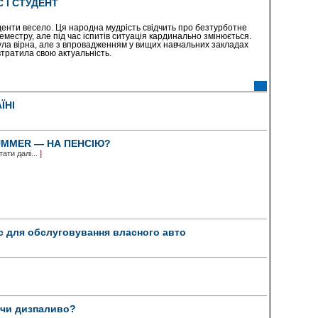
 І СТУДЕНТ
туденти весело. Ця народна мудрість свідчить про безтурботне
местру, але під час іспитів ситуація кардинально змінюється.
ла вірна, але з впровадженням у вищих навчальних закладах
тратила свою актуальність.
ЇНІ
MMER — НА ПЕНСІЮ?
тати далі...
]
с для обслуговування власного авто
- чи дизпаливо?