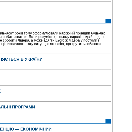
кількасот років тому сформулювали наріжний принцип будь-якої
 робить свита». Як ви розумієте, в цьому виразі подвійне дно.
 зробити Лідера, а може вдягти цього ж лідера у постоли і
ці визначають таку ситуацію як «хвіст, що крутить собакою».
ЛЯЄТЬСЯ В УКРАЇНУ
Е
АЛЬНІ ПРОГРАМИ
ТЕНЦІЮ — ЕКОНОМІЧНИЙ