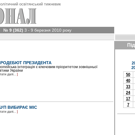
олітичний освітянський тижневик
№ 9 (362)
3 - 9 березня 2010 року
Пі
РОДЕБЮТ ПРЕЗИДЕНТА
2
опейська інтеграція є ключовим пріоритетом зовнішньої
2
ітики України
тати далі...
]
50
40
33
24
17
7
УП ВИБИРАЄ МІС
тати далі...
]