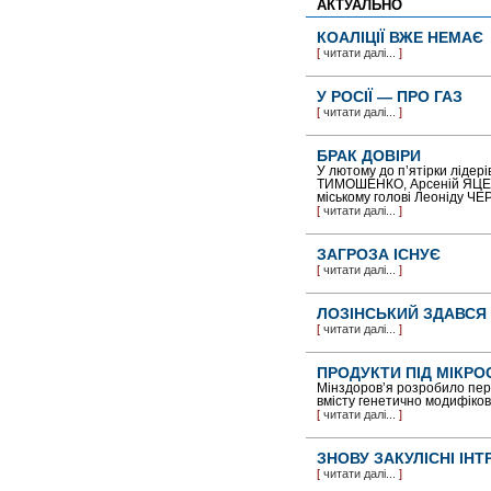
АКТУАЛЬНО
КОАЛІЦІЇ ВЖЕ НЕМАЄ
[
читати далі...
]
У РОСІЇ — ПРО ГАЗ
[
читати далі...
]
БРАК ДОВІРИ
У лютому до п’ятірки лідері
ТИМОШЕНКО, Арсеній ЯЦЕН
міському голові Леоніду 
[
читати далі...
]
ЗАГРОЗА ІСНУЄ
[
читати далі...
]
ЛОЗІНСЬКИЙ ЗДАВСЯ
[
читати далі...
]
ПРОДУКТИ ПІД МІКР
Мінздоров’я розробило пере
вмісту генетично модифіков
[
читати далі...
]
ЗНОВУ ЗАКУЛІСНІ ІНТ
[
читати далі...
]