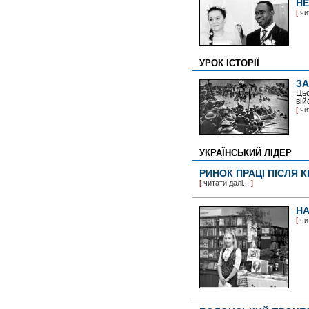
НЕ
[
чи
УРОК ІСТОРІЇ
ЗА
Цьо
вій
[
чи
УКРАЇНСЬКИЙ ЛІДЕР
РИНОК ПРАЦІ ПІСЛЯ 
[
читати далі...
]
НА
[
чи