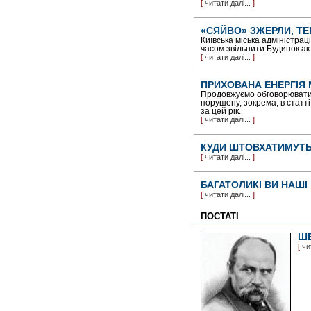
[
читати далі...
]
«СЯЙВО» ЗЖЕРЛИ, ТЕ
Київська міська адміністра
часом звільнити Будинок ак
[
читати далі...
]
ПРИХОВАНА ЕНЕРГІЯ
Продовжуємо обговорювати т
порушену, зокрема, в статті
за цей рік.
[
читати далі...
]
КУДИ ШТОВХАТИМУТЬ
[
читати далі...
]
БАГАТОЛИКІ ВИ НАШІ
[
читати далі...
]
ПОСТАТІ
ШЕ
[
чи