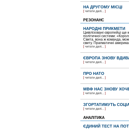
НА ДРУГОМУ МІСЦІ
[
читати далі...
]
РЕЗОНАНС
НАРОДНІ ПРИКМЕТИ
Цивілізовані європейці ще 
політичної системи: «Короля
Свита, вона ж команда, може
свиту. Прагматичні американ
[
читати далі...
]
ЄВРОПА ЗНОВУ ВДИВ
[
читати далі...
]
ПРО НАТО
[
читати далі...
]
МВФ НАС ЗНОВУ ХОЧ
[
читати далі...
]
ЗГОРТАТИМУТЬ СОЦІ
[
читати далі...
]
АНАЛІТИКА
ЄДИНИЙ ТЕСТ НА ПО