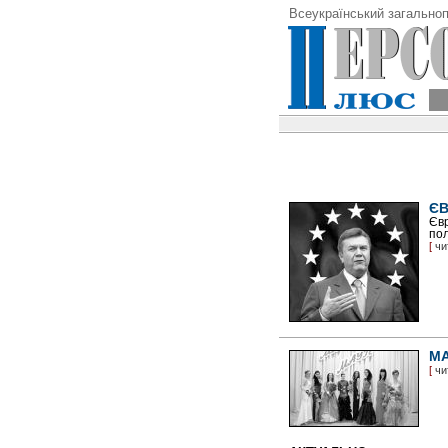
Всеукраїнський загальноп
ЄВ
Євр
пол
[
чи
МА
[
чи