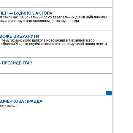
ПЕР — БУДИНОК АКТОРА
ція закликає Національний союз театральних діячів найближчим
тора в зв’язку з завершенням договору оренди.
 МОЖЕ ВИБУХНУТИ
ему українського шляху в новочасній вітчизняній історії,
 «Допоки?!.», яка опублікована в четвертому числі нашої газети
 ПРЕЗИДЕНТА?
ВЧЕНКОВА ПРАВДА
тати далі...
]