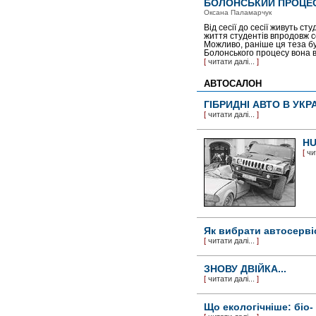
БОЛОНСЬКИЙ ПРОЦЕС
Оксана Паламарчук
Від сесії до сесії живуть с
життя студентів впродовж се
Можливо, раніше ця теза бу
Болонського процесу вона в
[
читати далі...
]
АВТОСАЛОН
ГІБРИДНІ АВТО В УКРА
[
читати далі...
]
HU
[
чи
Як вибрати автосерві
[
читати далі...
]
ЗНОВУ ДВІЙКА...
[
читати далі...
]
Що екологічніше: біо