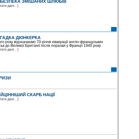
БЕЗПЕКА ЗМІШАНИХ ШЛЮБІВ
тати далі...
]
ГАДКА ДЮНКЕРКА
го року відзначаємо 70-річчя евакуації англо-французьких
ськ до Великої Британії після поразки у Франції 1940 року
тати далі...
]
КРИЗИ
ЙЦІННІШИЙ СКАРБ НАЦІЇ
тати далі...
]