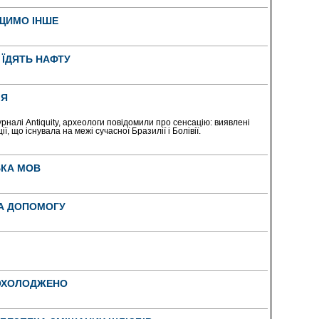
ЩИМО ІНШЕ
 ЇДЯТЬ НАФТУ
ІЯ
журналі Antiquity, археологи повідомили про сенсацію: виявлені
ї, що існувала на межі сучасної Бразилії і Болівії.
ЬКА МОВ
А ДОПОМОГУ
 ОХОЛОДЖЕНО