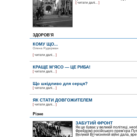
[
читати далі...
]
ЗДОРОВ’Я
КОМУ ЩО...
Олена Рудерман
[
читати далі...
]
КРАЩЕ М’ЯСО — ЦЕ РИБА!
[
читати далі...
]
Що шкідливо для серця?
[
читати далі...
]
ЯК СТАТИ ДОВГОЖИТЕЛЕМ
[
читати далі...
]
Різне
ЗАБУТИЙ ФРОНТ
Як це буває у великій політиці, не
Фрейдом) російського прем’єра Пут
Великій Вітчизняній війні дала, вре