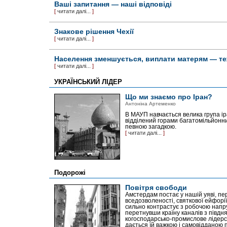
Ваші запитання — наші відповіді
[
читати далі...
]
Знакове рішення Чехії
[
читати далі...
]
Населення зменшується, виплати матерям — т
[
читати далі...
]
УКРАЇНСЬКИЙ ЛІДЕР
Що ми знаємо про Іран?
Антоніна Артеменко
В МАУП навчається велика група іра
відділений горами багатомільйонн
певною загадкою.
[
читати далі...
]
Подорожі
Повітря свободи
Амстердам постає у нашій уяві, перш
вседозволеності, святкової ейфорії
сильно контрастує з робочою напру
перетнувши країну каналів з півдня 
когосподарсько-промислове лідерст
дається їй важкою і самовідданою 