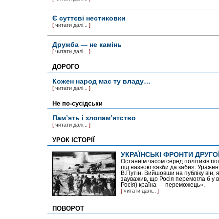
Є суттєві нестиковки
[
читати далі...
]
Дружба — не камінь
[
читати далі...
]
ДОРОГО
Кожен народ має ту владу…
[
читати далі...
]
Не по-сусідськи
Пам’ять і злопам’ятство
[
читати далі...
]
УРОК ІСТОРІЇ
УКРАЇНСЬКІ ФРОНТИ ДРУГОЇ
Останнім часом серед політиків п
під назвою «якби да каби». Уражен
В.Путін. Вийшовши на публіку він, 
зауважив, що Росія перемогла б у ві
Росія) країна — переможець».
[
читати далі...
]
ПОВОРОТ