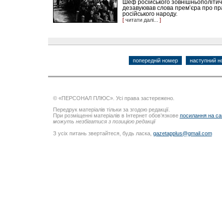
Шеф російського зовнішньополітич
дезавуював слова прем’єра про пр
російського народу.
[
читати далі...
]
попередній номер
наступний н
© «ПЕРСОНАЛ ПЛЮС». Усі права застережено.
Передрук матеріалів тільки за згодою редакції.
При розміщенні матеріалів в Інтернет обов’язкове
посилання на са
можуть незбігатися з позицією редакції
З усіх питань звертайтеся, будь ласка,
gazetapplus@gmail.com