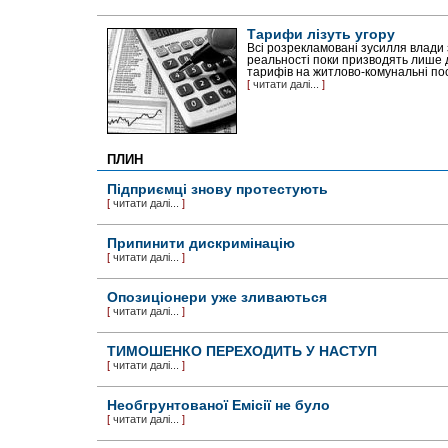
Тарифи лізуть угору
Всі розрекламовані зусилля влади
реальності поки призводять лише
тарифів на житлово-комунальні посл
[
читати далі...
]
ПЛИН
Підприємці знову протестують
[
читати далі...
]
Припинити дискримінацію
[
читати далі...
]
Опозиціонери уже зливаються
[
читати далі...
]
ТИМОШЕНКО ПЕРЕХОДИТЬ У НАСТУП
[
читати далі...
]
Необгрунтованої Емісії не було
[
читати далі...
]