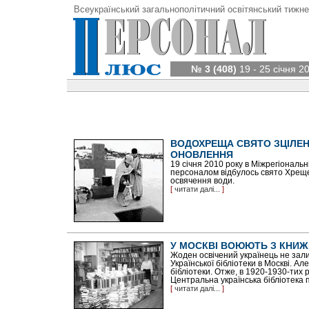
Всеукраїнський загальнополітичний освітянський тижне
№ 3 (408)
19 - 25 січня 2
ВОДОХРЕЩА СВЯТО ЗЦІЛЕН
ОНОВЛЕННЯ
19 січня 2010 року в Міжрегіональн
персоналом відбулось свято Хреще
освячення води.
[
читати далі...
]
У МОСКВІ ВОЮЮТЬ З КНИ
Жоден освічений українець не зал
Української бібліотеки в Москві. Але
бібліотеки. Отже, в 1920-1930-тих р
Центральна українська бібліотека п
[
читати далі...
]