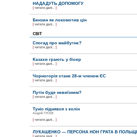
НАДАДУТЬ ДОПОМОГУ
[
читати далі...
]
Бензин як локомотив цін
[
читати далі...
]
СВІТ
Спогад про майбутнє?
[
читати далі...
]
Казахи грають у бісер
[
читати далі...
]
Чорногорія стане 28-м членом ЄС
[
читати далі...
]
Путін буде невиїзним?
[
читати далі...
]
Туніс піднявся з колін
Андрій ГУСЄВ
[
читати далі...
]
ЛУКАШЕНКО — ПЕРСОНА НОН ГРАТА В ПОЛЬЩІ
[
читати далі...
]