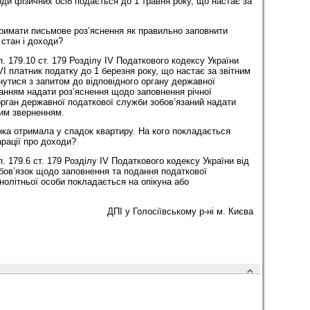
ди фізичних осіб подається до 1 травня року, що настає за
римати письмове роз’яснення як правильно заповнити
стан і доходи?
п. 179.10 ст. 179 Розділу ІV Податкового кодексу України
VI платник податку до 1 березня року, що настає за звітним
нутися з запитом до відповідного органу державної
анням надати роз’яснення щодо заповнення річної
 орган державної податкової служби зобов’язаний надати
ким зверненням.
инка отримала у спадок квартиру. На кого покладається
арації про доходи?
п. 179.6 ст. 179 Розділу ІV Податкового кодексу України від
обов’язок щодо заповнення та подання податкової
внолітньої особи покладається на опікуна або
ДПІ у Голосіївському р-ні м. Києва