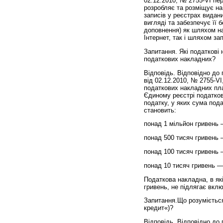
02.12.2010, № 2755-VI пе
розробляє та розміщує на
записів у реєстрах видан
вигляді та забезпечує її
доповнення) як шляхом на
Інтернет, так і шляхом зап
Запитання. Які податкові 
податкових накладних?
Відповідь. Відповідно до 
від 02.12.2010, № 2755-VI
податкових накладних пл
Єдиному реєстрі податко
податку, у яких сума пода
становить:
понад 1 мільйон гривень —
понад 500 тисяч гривень —
понад 100 тисяч гривень 
понад 10 тисяч гривень — 
Податкова накладна, в як
гривень, не підлягає вкл
Запитання.Що розуміється
кредит«)?
Відповідь. Відповідно до п