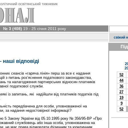
олітичний освітянський тижневик
№ 3 (408)
19 - 25 січня 2011 року
свіжий 
Пі
 наші відповіді
2
2
них сеансів «гаряча лінія» перш за все є надання
52
цій з питань роз’яснення податкового законодавства,
44
ань та налагодження партнерських відносин платників
авної податкової служби.
36
27
які із запитань, які надійшли від платників податків під
19
.
9
льність передбачена для особи, уповноваженої на
52
и, за надання недостовірної інформації?
тею 5 Закону України від 05.10.1995 року № 356/95-ВР «Про
ржавний службовець або інша особа, уповноважена на
ви, не має права відмовляти фізичним та юридичним