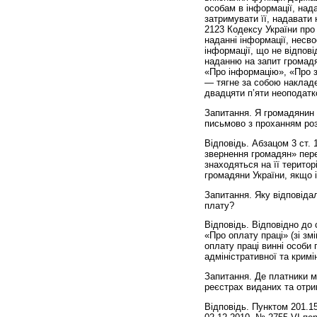
особам в інформації, над
затримувати її, надавати
2123 Кодексу України про
наданні інформації, несв
інформації, що не відпові
наданню на запит громадя
«Про інформацію», «Про з
— тягне за собою накладе
двадцяти п’яти неоподатк
Запитання. Я громадянин 
письмово з проханням роз
Відповідь. Абзацом 3 ст. 
звернення громадян» пере
знаходяться на її територ
громадяни України, якщо
Запитання. Яку відповідал
плату?
Відповідь. Відповідно до 
«Про оплату праці» (зі з
оплату праці винні особи 
адміністративної та кримі
Запитання. Де платники м
реєстрах виданих та отр
Відповідь. Пунктом 201.15