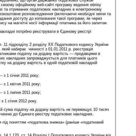
редбачено, що орган державної податкової служби
 своєму офіційному веб-сайті програму ведення обліку
их та отриманих податкових накладних в електронному
 безкоштовне розповсюдження (включаючи необхідні зміни та
дання доступу до копіювання такої програми, як через
ису на магнітні носії інформації платника за його запитом.
накладні потрібно реєструвати в Єдиному реєстрі
п. 11 підрозділу 2 розділу ХХ Податкового кодексу України
, який набирає чинності з 01.01.2011 р. реєстрація
атниками податку на додану вартість — продавцями в
вих накладних запроваджується для платників цього
тку на додану вартість в одній податковій накладній
 з 1 січня 2011 року;
 з 1 квітня 2011 року;
— з 1 липня 2011 року;
з 1 січня 2012 року.
ій сума податку на додану вартість не перевищує 10 тисяч
юченню до Єдиного реєстру податкових накладних.
 під поняттям «податкова знижка» (раніше «податковий
. 14.1.170. ст. 14 Розділу І Податкового кодексу України від