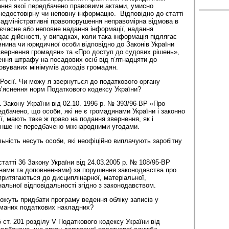
ання якої передбачено правовими актами, умисно
 недостовірну чи неповну інформацію. Відповідно до статті
 адміністративні правопорушення неправомірна відмова в
оєчасне або неповне надання інформації, надання
дає дійсності, у випадках, коли така інформація підлягає
нина чи юридичної особи відповідно до Законів України
вернення громадян» та «Про доступ до судових рішень»,
ння штрафу на посадових осіб від п’ятнадцяти до
овуваних мінімумів доходів громадян.
Росії. Чи можу я звернуться до податкового органу
’яснення норм Податкового кодексу України?
1 Закону України від 02.10. 1996 р. № 393/96-ВР «Про
дбачено, що особи, які не є громадянами України і законно
ії, мають таке ж право на подання звернення, як і
 інше не передбачено міжнародними угодами.
ьність несуть особи, які неофіційно виплачують заробітну
статті 36 Закону України від 24.03.2005 р. № 108/95-ВР
мінами та доповненнями) за порушення законодавства про
притягаються до дисциплінарної, матеріальної,
нальної відповідальності згідно з законодавством.
ожуть придбати програму ведення обліку записів у
иманих податкових накладних?
 ст. 201 розділу V Податкового кодексу України від