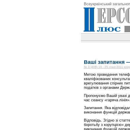
Всеукраїнський загальноп
Ваші запитання —
№ 3 (408) 19 - 25 січня 2011 року
Метою проведення телефон
кваліфікованих консульта
врегулювання спірних пит
податків з органами Держ
Пропонуємо Вашій увазі де
час сеансу «гаряча лінія»
Запитання. Яка відповіда
виконання функцій держав
Відповідь. Згідно зі стат
боротьбу з корупцією» де
виконання функцій держа