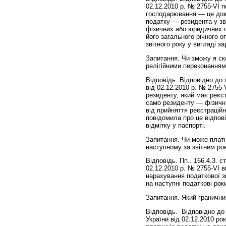
02.12.2010 р. № 2755-VI п
господарювання — це доку
податку — резидента у зв’
фізичних або юридичних о
його загального річного 
звітного року у вигляді з
Запитання. Чи зможу я ск
релігійними переконанням
Відповідь. Відповідно до 
від 02.12.2010 р. № 2755
резиденту, який має реєст
само резиденту — фізичній
від прийняття реєстраційн
повідомила про це відпов
відмітку у паспорті.
Запитання. Чи може платн
наступному за звітним ро
Відповідь. Пп.. 166.4.3. с
02.12.2010 р. № 2755-VI 
нарахування податкової зн
на наступні податкові рок
Запитання. Який гранични
Відповідь. Відповідно до п
України від 02.12.2010 ро