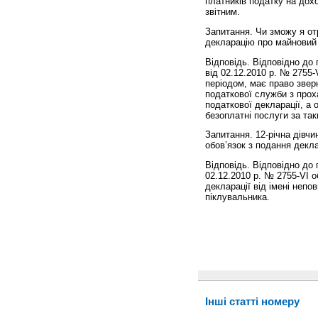
платників податку на дохо
звітним.
Запитання. Чи зможу я от
декларацію про майновий 
Відповідь. Відповідно до 
від 02.12.2010 р. № 2755-
періодом, має право звер
податкової служби з прох
податкової декларації, а
безоплатні послуги за та
Запитання. 12-річна дівч
обов’язок з подання декл
Відповідь. Відповідно до 
02.12.2010 р. № 2755-VI 
декларації від імені непо
піклувальника.
Інші статті номеру