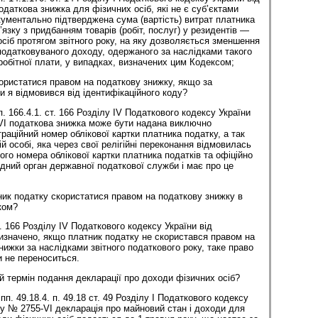
одаткова знижка для фізичних осіб, які не є суб’єктами
ментально підтверджена сума (вартість) витрат платника
язку з придбанням товарів (робіт, послуг) у резидентів —
сіб протягом звітного року, на яку дозволяється зменшення
оподатковуваного доходу, одержаного за наслідками такого
аробітної плати, у випадках, визначених цим Кодексом;
ористатися правом на податкову знижку, якщо за
и я відмовився від ідентифікаційного коду?
п. 166.4.1. ст. 166 Розділу ІV Податкового кодексу України
-VI податкова знижка може бути надана виключно
раційний номер облікової картки платника податку, а так
 особі, яка через свої релігійні переконання відмовилась
ого номера облікової картки платника податків та офіційно
ідний орган державної податкової служби і має про це
ик податку скористатися правом на податкову знижку в
ком?
т. 166 Розділу ІV Податкового кодексу України від
визначено, якщо платник податку не скористався правом на
ижки за наслідками звітного податкового року, таке право
и не переноситься.
й термін подання декларації про доходи фізичних осіб?
п. 49.18.4. п. 49.18 ст. 49 Розділу І Податкового кодексу
ку № 2755-VI декларація про майновий стан і доходи для