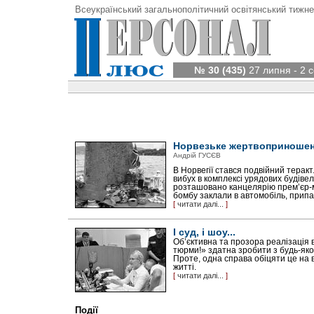
Всеукраїнський загальнополітичний освітянський тижне
№ 30 (435)
27 липня - 2 
Норвезьке жертвоприноше
Андрій ГУСЄВ
В Норвегії стався подвійний терак
вибух в комплексі урядових будівел
розташовано канцелярію прем’єр-м
бомбу заклали в автомобіль, припар
[
читати далі...
]
І суд, і шоу...
Об’єктивна та прозора реалізація 
тюрми!» здатна зробити з будь-яког
Проте, одна справа обіцяти це на 
житті.
[
читати далі...
]
Події