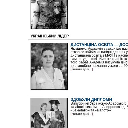
УКРАЇНСЬКИЙ ЛІДЕР
ДИСТАНЦІНА ОСВІТА — ДОС
Як відомо, Академія завжди іде назу
створює найбільш вигідні для них 
дистанційна освіта в МАУП є наспр
саме студентові обирати графік та 
того, зараз Академія висунула дій
дистанційне навчання усього за 4000
[
читати далі...
]
ЗДОБУЛИ ДИПЛОМИ
Випускники Українсько-Арабського 
та лінгвістики імені Аверроеса здо
«бакалавр» та «магістр»
[
читати далі...
]