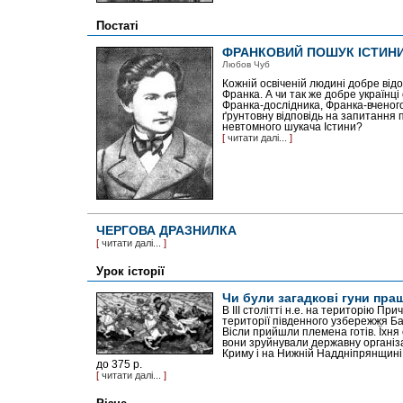
Постаті
ФРАНКОВИЙ ПОШУК ІСТИН
Любов Чуб
Кожній освіченій людині добре від
Франка. А чи так же добре українці
Франка-дослідника, Франка-вченого
ґрунтовну відповідь на запитання 
невтомного шукача Істини?
[
читати далі...
]
ЧЕРГОВА ДРАЗНИЛКА
[
читати далі...
]
Урок історії
Чи були загадкові гуни пра
В ІІІ столітті н.е. на територію Пр
території південного узбережжя Бал
Вісли прийшли племена готів. Їхня 
вони зруйнували державну організа
Криму і на Нижній Наддніпрянщині
до 375 р.
[
читати далі...
]