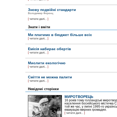
Знову подвійні стандарти
Володимир Ференц
[
читати далі...
]
Знати і вміти
Ми платимо в бюджет більше всіх
[
читати далі...
]
Емісія набирає обертів
[
читати далі...
]
Мислити екологічно
[
читати далі...
]
Сміття не можна палити
[
читати далі...
]
Невідомі сторінки
МИРОТВОРЕЦЬ
16 років тому голландські миротво
населення боснійського містечка Ср
той же час, у липні 1995-го українс
евакуацію мирних громадян.
[
читати далі...
]