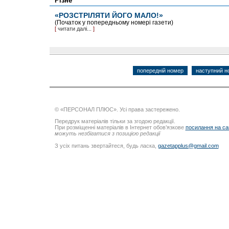
Різне
«РОЗСТРІЛЯТИ ЙОГО МАЛО!»
(Початок у попередньому номері газети)
[
читати далі...
]
попередній номер
наступний н
© «ПЕРСОНАЛ ПЛЮС». Усі права застережено.
Передрук матеріалів тільки за згодою редакції.
При розміщенні матеріалів в Інтернет обов’язкове
посилання на са
можуть незбігатися з позицією редакції
З усіх питань звертайтеся, будь ласка,
gazetapplus@gmail.com