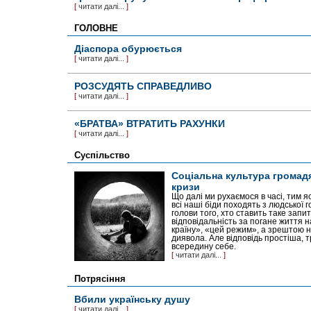
[
читати далі...
]
ГОЛОВНЕ
Діаспора обурюється
[
читати далі...
]
РОЗСУДЯТЬ СПРАВЕДЛИВО
[
читати далі...
]
«БРАТВА» ВТРАТИТЬ РАХУНКИ
[
читати далі...
]
Суспільство
Соціальна культура громадя
кризи
Що далі ми рухаємося в часі, тим я
всі наші біди походять з людської го
голови того, хто ставить таке зап
відповідальність за погане життя н
країну», «цей режим», а зрештою н
диявола. Але відповідь простіша, 
всередину себе.
[
читати далі...
]
Потрясіння
Вбили українську душу
[
читати далі...
]