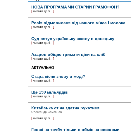
НОВА ПРОГРАМА ЧИ СТАРИЙ ГРАМОФОН?
[
читати далі...
]
Росія відмовилася від нашого м’яса і молока
[
читати далі...
]
Суд рятує українську школу в донецьку
[
читати далі...
]
Азаров обіцяє тримати ціни на хліб
[
читати далі...
]
АКТУАЛЬНО
Стара пісня знову в моді?
[
читати далі...
]
Ще 159 мільярдів
[
читати далі...
]
Китайська стіна здатна рухатися
Олександр Самсонов
[
читати далі...
]
Гроші на трубу тільки в обмін на реформи