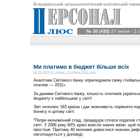
Всеукраїнський загальнополітичний освітянський тижне
№ 30 (435)
27 липня - 2 
Ми платимо в бюджет більше всіх
№ 30 (435) 27 липня - 2 серпня 2011 року
Аналітики Світового банку оприлюднили свіжу глобаль
платежі — 2011».
За даними Світового банку, кількість платежів українсь
бюджету є найбільшою у світі!
Звіт охоплює 183 країни і дає можливість порівняти п
бізнесу в цілому світі.
“Попри економічний спад, процедура сплати податків с
світі. З 2006 року 60% країн внесли значні зміни, щоб 
простіше. Притому 40 економік домоглися значних реф
наголошується у доповіді.