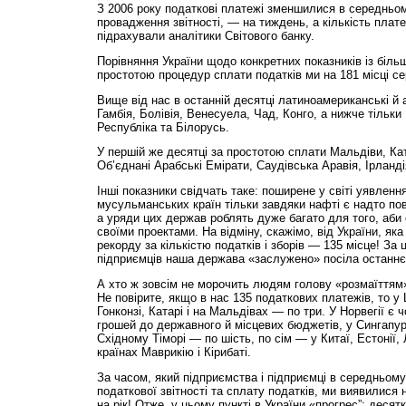
З 2006 року податкові платежі зменшилися в середньом
провадження звітності, — на тиждень, а кількість плат
підрахували аналітики Світового банку.
Порівняння України щодо конкретних показників із біль
простотою процедур сплати податків ми на 181 місці с
Вище від нас в останній десятці латиноамериканські й
Гамбія, Болівія, Венесуела, Чад, Конго, а нижче тіль
Республіка та Білорусь.
У першій же десятці за простотою сплати Мальдіви, Кат
Об’єднані Арабські Емірати, Саудівська Аравія, Ірланд
Інші показники свідчать таке: поширене у світі уявленн
мусульманських країн тільки завдяки нафті є надто по
а уряди цих держав роблять дуже багато для того, аби с
своїми проектами. На відміну, скажімо, від України, як
рекорду за кількістю податків і зборів — 135 місце! За
підприємців наша держава «заслужено» посіла останнє,
А хто ж зовсім не морочить людям голову «розмаїттям» 
Не повірите, якщо в нас 135 податкових платежів, то у
Гонконзі, Катарі і на Мальдівах — по три. У Норвегії є 
грошей до державного й місцевих бюджетів, у Сингапурі
Східному Тіморі — по шість, по сім — у Китаї, Естонії, 
країнах Маврикію і Кірибаті.
За часом, який підприємства і підприємці в середньом
податкової звіт­ності та сплату податків, ми виявилися 
на рік! Отже, у цьому пункті в України «прогрес”: десятк