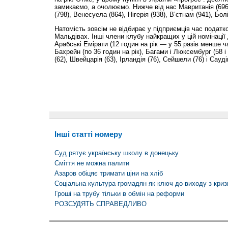
замикаємо, а очолюємо. Нижче від нас Мавританія (696 
(798), Венесуела (864), Нігерія (938), В’єтнам (941), Болі
Натомість зовсім не відбирає у підприємців час податк
Мальдівах. Інші члени клубу найкращих у цій номінації 
Арабські Емірати (12 годин на рік — у 55 разів менше час
Бахрейн (по 36 годин на рік), Багами і Люксембург (58 і
(62), Швейцарія (63), Ірландія (76), Сейшели (76) і Сауді
Інші статті номеру
Суд рятує українську школу в донецьку
Сміття не можна палити
Азаров обіцяє тримати ціни на хліб
Соціальна культура громадян як ключ до виходу з криз
Гроші на трубу тільки в обмін на реформи
РОЗСУДЯТЬ СПРАВЕДЛИВО