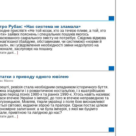
тро Рубан: «Нас система не зламала»
одне прислів’я «Не той козак, хто за течією пливе, а той, хто
ти» зайвих пояснень і спеціальних пошуків якогось
аскованого сакрального змісту не потребує. Свідома відмова
 нав’язаної (байдуже, обставинами, чи системою) «норми й
алі», як і усвідомлення необхідності зміни недолугого на
конале, заслуговує на пошану.
тати далі...
]
татки з приводу одного ювілею
ас Махно
ешті, ревізія стала необхідним складником історичного буття.
на згадувати і з романтичною ностальгією, і з кшатрійською
дою період пізніх 1980-х та ранніх 1990-х. Хтось навіть називає
часи втечею України з імперії, до того ж втечею неправедною та
гузницькою. Мовляв, тікали українці з поля бою виснажливої
тьої світової, кидаючи зброю та прапори. Однак постає цілком
ономірне запитання: а чи була імперія, з якої ми буцімто
кали, привітною та лагідною до нас?
тати далі...
]