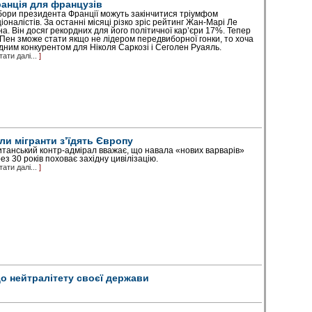
анція для французів
ори президента Франції можуть закінчитися тріумфом
іоналістів. За останні місяці різко зріс рейтинг Жан-Марі Ле
а. Він досяг рекордних для його політичної кар’є­ри 17%. Тепер
Пен зможе стати якщо не лідером передвиборної гонки, то хоча
ідним конкурентом для Ніколя Саркозі і Сеголен Руаяль.
тати далі...
]
ли мігранти з’їдять Європу
танський контр-адмірал вважає, що навала «нових варварів»
ез 30 років поховає західну цивілізацію.
тати далі...
]
до нейтралітету своєї держави