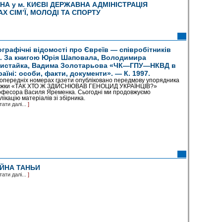
НА у м. КИЄВІ ДЕРЖАВНА АДМІНІСТРАЦІЯ
Х СІМ’Ї, МОЛОДІ ТА СПОРТУ
ографічні відомості про Євреїв — співробітників
. За книгою Юрія Шаповала, Володимира
истайка, Вадима Золотарьова «ЧК—ГПУ—НКВД в
раїні: особи, факти, документи». — К. 1997.
опередніх номерах газети опубліковано передмову упорядника
ижки «ТАК ХТО Ж ЗДІЙСНЮВАВ ГЕНОЦИД УКРАЇНЦІВ?»
фесора Василя Яременка. Сьогодні ми продовжуємо
лікацію матеріалів зі збірника.
тати далі...
]
ЙНА ТАНЬИ
тати далі...
]