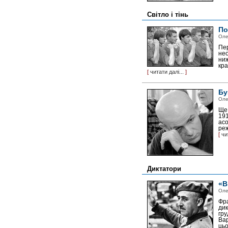
Світло і тінь
По
Оле
Пер
нео
ниж
кра
[
читати далі...
]
Бу
Оле
Ще 
191
асо
реж
[
чи
Диктатори
«В
Оле
Фра
дик
гру
Вар
цьо