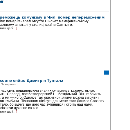
ії
реможець комунізму в Чилі помер непереможеним
ми помер генерал Августо Піночет в американському
ськовому шпиталі у столиці країни Сантьяго.
тати далі...
]
ховне сяйво Димитрія Туптала
н Захарченко
 час свят, пошановуючи знаних сучасників, кажемо: як час
ить. Справді, час безперервний і… безцільний. Він не бачить
, а ми — його. Однак є такі орієнтири, якими можна зміряти і
ові глибини. Пізнанням цієї суті для мене став Данило Савович
тало, бо відчув, що його час зупинився і стоїть над нами,
сіваючи духовне світло.
тати далі...
]