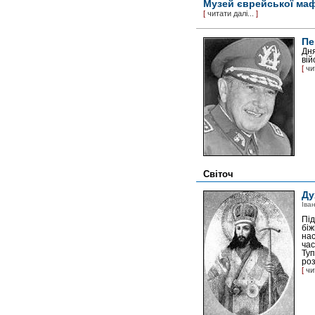
Музей єврейської маф
[
читати далі...
]
Пе
Дня
вій
[
чи
Світоч
Ду
Іва
Під
біж
нас
час
Туп
роз
[
чи