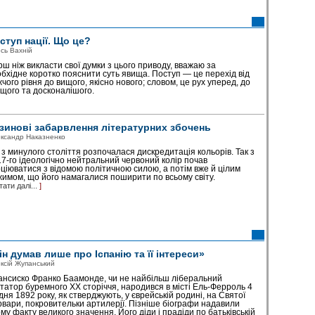
ступ нації. Що це?
сь Вахній
ш ніж викласти свої думки з цього приводу, вважаю за
бхідне коротко пояснити суть явища. Поступ — це перехід від
чого рівня до вищого, якісно нового; словом, це рух уперед, до
щого та досконалішого.
зинові забарвлення літературних збочень
ксандр Наказненко
з минулого століття розпочалася дискредитація кольорів. Так з
7-го ідеологічно нейтральний червоний колір почав
ціюватися з відомою політичною силою, а потім вже й цілим
имом, що його намагалися поширити по всьому світу.
тати далі...
]
ін думав лише про Іспанію та її інтереси»
ксій Жупанський
нсиско Франко Баамонде, чи не найбільш ліберальний
татор буремного ХХ сторіччя, народився в місті Ель-Ферроль 4
дня 1892 року, як стверджують, у єврейській родині, на Святої
вари, покровительки артилерії. Пізніше біографи надавили
му факту великого значення. Його діди і прадіди по батьківській