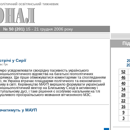
олітичний освітянський тижневик
№ 50 (201)
15 - 21 грудня 2006 року
Пі
стрічі у Сирії
2
ас Гук
2
кро усвідомлювати своєрідну пасивність українського
52
нішньополітичного відомства на багатьох геополітичних
46
рямках. Ще гірше обмежуватися коментарями та спогляданням
о, як Україна втрачає плацдарми полі­тичного та економічного
40
иву в світі. Керівництво МАУП вирішило формувати український
нішньополітичний вектор на Близькому Сході в активному і
34
тупальному дусі, і таке рішення є особливо нагальним на тлі
28
ушливого проізраїльського мовчання вітчизняного МЗС.
22
16
вчатимуть у МАУП
9
3