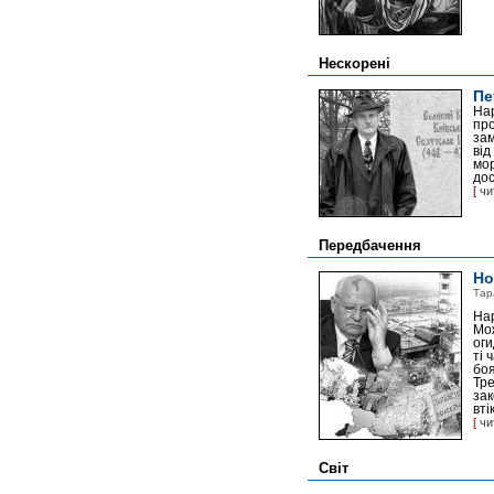
Нескорені
Пе
Нар
про
зам
від
мор
дос
[
чи
Передбачення
Но
Тар
Нар
Мож
оги
ті 
боя
Тре
зак
вті
[
чи
Світ