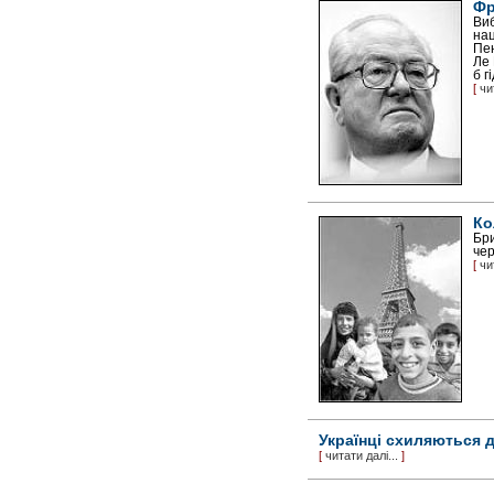
Фр
Виб
нац
Пен
Ле 
б г
[
чи
Ко
Бри
чер
[
чи
Українці схиляються 
[
читати далі...
]