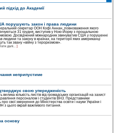
й підхід до Академії
А порушують закон і права людини
еральний секретар ООН Кофі Аннан, повноваження якого
інчуються 31 грудня, виступив у Ною-Йорку з прощальною
мовою. Досвідчений міжнародник звинуватив США у порушенні
в людини та закону в країнах, на території яких американці
уть так звану «війну з тероризмом».
тати далі...
]
чання неприпустиме
ідтверджує свою упередженість
ь велика кількість листів від громадських організацій на захист
правління персоналом і студентів ВНЗ. Представники
про свої звернення до Міністерства освіти і науки України і
ОН з цього вкрай важливого питання.
за основу