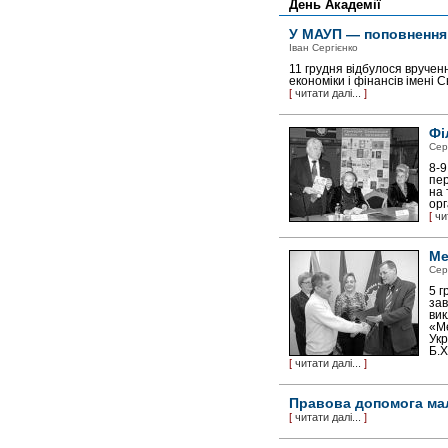
День Академії
У МАУП — поповнення
Іван Сергієнко
11 грудня відбулося врученн
еконо­міки і фінансів імені
[
читати далі...
]
Фі
Сер
8-9
пер
на 
орг
[
чи
Ме
Сер
5 г
зав
вик
«Ме
Укр
Б.Х
[
читати далі...
]
Правова допомога ма
[
читати далі...
]