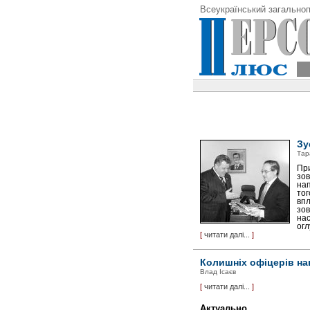
Всеукраїнський загальноп
Зу
Тар
При
зов
нап
тог
впл
зов
нас
огл
[
читати далі...
]
Колишніх офіцерів на
Влад Ісаєв
[
читати далі...
]
Актуально