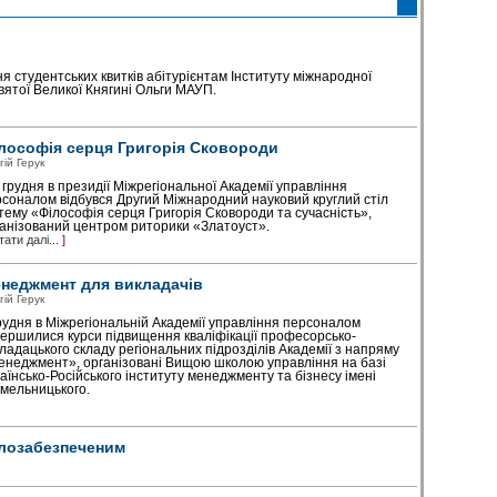
я студентських квитків абітурієнтам Інституту міжнародної
 Святої Великої Княгині Ольги МАУП.
лософія серця Григорія Сковороди
гій Герук
 грудня в президії Міжрегіональної Академії управління
соналом відбувся Другий Міжнародний науковий круглий стіл
тему «Філософія серця Григорія Сковороди та сучасність»,
анізований центром риторики «Златоуст».
тати далі...
]
неджмент для викладачів
гій Герук
рудня в Міжрегіональній Академії управлін­ня персоналом
ершилися курси підвищення кваліфікації професорсько-
ладацького складу регіональних підрозділів Академії з напряму
неджмент», організовані Вищою школою управління на базі
аїнсько-Російського інституту менеджменту та бізнесу імені
мельницького.
лоза­безпеченим