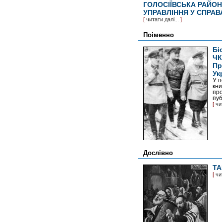
ГОЛОСІЇВСЬКА РАЙОН
УПРАВЛІННЯ У СПРАВА
[
читати далі...
]
Поіменно
Бі
ЧК
Пр
Ук
У п
кн
про
пуб
[
чи
Дослівно
ТА
[
чи