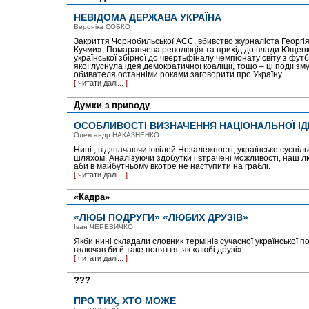
НЕВІДОМА ДЕРЖАВА УКРАЇНА
Вероніка СОБКО
Закриття Чорнобильської АЄС, вбивство журналіста Георгія 
Кучми», Помаранчева революція та прихід до влади Ющенка, 
української збірної до чвертьфіналу чемпіонату світу з фут
якої луснула ідея демократичної коаліції, тощо – ці події з
обивателя останніми роками заговорити про Україну.
[
читати далі...
]
Думки з приводу
ОСОБЛИВОСТІ ВИЗНАЧЕННЯ НАЦІОНАЛЬНОЇ ІД
Олександр НАКАЗНЕНКО
Нині , відзначаючи ювілей Незалежності, українське суспі
шляхом. Аналізуючи здобутки і втрачені можливості, наш л
аби в майбутньому вкотре не наступити на граблі.
[
читати далі...
]
«Кадра»
«ЛЮБІ ПОДРУГИ» «ЛЮБИХ ДРУЗІВ»
Іван ЧЕРЕВИЧКО
Якби нині складали словник термінів сучасної української по
включав би й таке поняття, як «любі друзі».
[
читати далі...
]
???
ПРО ТИХ, ХТО МОЖЕ