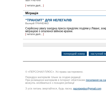
Іван РЯБЧИЙ
[
читати далі...
]
Міграція
“ТРАНЗИТ” ДЛЯ НЕЛЕГАЛІВ
Валерій ГРІНЧЕНКО
Серйозну увагу західна преса приділяє подіям у Лівані, зок
міграцією з опаленої війною країни.
[
читати далі...
]
попередній номер
наступний н
© «ПЕРСОНАЛ ПЛЮС». Усі права застережено.
Передрук матеріалів тільки за згодою редакції.
При розміщенні матеріалів в Інтернет обов’язкове
посилання на са
можуть незбігатися з позицією редакції
З усіх питань звертайтеся, будь ласка,
gazetapplus@gmail.com