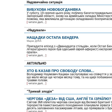
Надзвичайна ситуація
ВИБУХОВА НОВОБОГДАНІВКА
У суботу, 19 серпня цього року, поблизу багатостраждально
Запорізькій області, знову на армійських складах Міністерс
пожежа, яка викликала детонацію складованих боєприпасів
[
читати далі...
]
«Надували»
НАЩАДКИ ОСТАПА БЕНДЕРА
Марко ДУКА
Пригадуєте епізод з «Дванадцяти стільців», коли Остап Бе
літературного героя був одеський єврей-аферист) експром
орала».
[
читати далі...
]
АКТУАЛЬНО
ХТО Б КАЗАВ ПРО СВОБОДУ СЛОВА...
Володимир Наумович Кацман заслуговуває на співчуття у зв
що мало місце ще чотири місяці тому, та на щирі побажан
травми голови.
[
читати далі...
]
"Тримай злодія"
ЧЕРГОВА «ДЕЗА» ВІД США, АНГЛІЇ ТА ІЗРАЇЛЮ?
Світові ЗМІ облетіла чергова сенсація від Великої Британії
терористів пакистанського походження планували зірвати 1
десять заповнених пасажирами літаків, що прямували з Бр
[
читати далі...
]