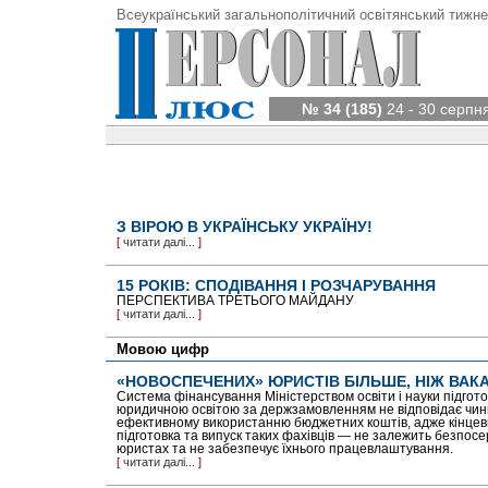
Всеукраїнський загальнополітичний освітянський тижне
№ 34 (185)
24 - 30 серпн
З ВІРОЮ В УКРАЇНСЬКУ УКРАЇНУ!
[
читати далі...
]
15 РОКІВ: СПОДІВАННЯ І РОЗЧАРУВАННЯ
ПЕРСПЕКТИВА ТРЕТЬОГО МАЙДАНУ
[
читати далі...
]
Мовою цифр
«НОВОСПЕЧЕНИХ» ЮРИСТІВ БІЛЬШЕ, НІЖ ВАК
Система фінансування Міністерством освіти і науки підгото
юридичною освітою за держзамовленням не відповідає чинн
ефективному використанню бюджетних коштів, адже кінцев
підготовка та випуск таких фахівців — не залежить безпос
юристах та не забезпечує їхнього працевлаштування.
[
читати далі...
]