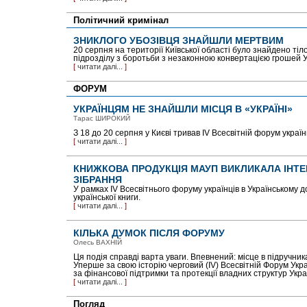
Політичний кримінал
ЗНИКЛОГО УБОЗІВЦЯ ЗНАЙШЛИ МЕРТВИМ
20 серпня на території Київської області було знайдено тіл
підрозділу з боротьби з незаконною конвертацією грошей 
[
читати далі...
]
ФОРУМ
УКРАЇНЦЯМ НЕ ЗНАЙШЛИ МІСЦЯ В «УКРАЇНІ»
Тарас ШИРОКИЙ
З 18 до 20 серпня у Києві тривав IV Всесвітній форум україн
[
читати далі...
]
КНИЖКОВА ПРОДУКЦІЯ МАУП ВИКЛИКАЛА ІНТЕ
ЗІБРАННЯ
У рамках IV Всесвітнього форуму українців в Українському 
української книги.
[
читати далі...
]
КІЛЬКА ДУМОК ПІСЛЯ ФОРУМУ
Олесь ВАХНІЙ
Ця подія справді варта уваги. Впевнений: місце в підручника
Уперше за свою історію черговий (IV) Всесвітній Форум Укра
за фінансової підтримки та протекції владних структур Укра
[
читати далі...
]
Погляд