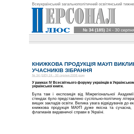
Всеукраїнський загальнополітичний освітянський тижне
№ 34 (185)
24 - 30 серпн
КНИЖКОВА ПРОДУКЦІЯ МАУП ВИКЛИК
УЧАСНИКІВ ЗІБРАННЯ
№ 34 (185) 24 - 30 серпня 2006 року
У рамках IV Всесвітнього форуму українців в Українськ
української книги.
Була там і експозиція від Міжрегіональної Академі
стендах було представлено суспільно-політичну літера
вищих закладів освіти. Велика увага відвідувачів до е
книжкова продукція МАУП дуже якісна та сучасна,
флагманів видавничої справи в Україні.