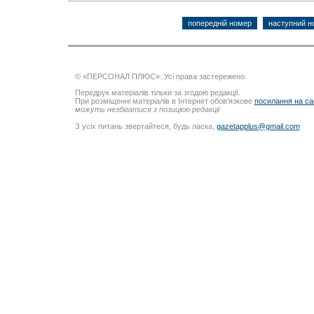
попередній номер
наступний н
© «ПЕРСОНАЛ ПЛЮС». Усі права застережено.
Передрук матеріалів тільки за згодою редакції.
При розміщенні матеріалів в Інтернет обов’язкове
посилання на са
можуть незбігатися з позицією редакції
З усіх питань звертайтеся, будь ласка,
gazetapplus@gmail.com