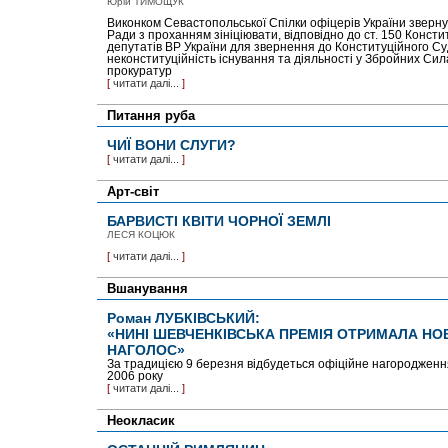
Юрій ТИМОЩУК
Виконком Севастопольської Спілки офіцерів України зверну
Ради з проханням зініціювати, відповідно до ст. 150 Конститу
депутатів ВР України для звернення до Конституційного Су
неконституційність існування та діяльності у Збройних Силах
прокуратур
[
читати далі...
]
Питання руба
ЧИЇ ВОНИ СЛУГИ?
[
читати далі...
]
Арт-світ
БАРВИСТІ КВІТИ ЧОРНОЇ ЗЕМЛІ
ЛЕСЯ КОЦЮК
[
читати далі...
]
Вшанування
Роман ЛУБКІВСЬКИЙ:
«НИНІ ШЕВЧЕНКІВСЬКА ПРЕМІЯ ОТРИМАЛА НО
НАГОЛОС»
За традицією 9 березня відбудеться офіційне нагородженн
2006 року
[
читати далі...
]
Неокласик