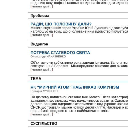
родовищ газу, нафти і газових конденсатів методом ядерно
[
читати далі...
]
Проблема
РАДІЙ, ЩО ПОЛОВИНУ ДАЛИ?
Міністр внутрішніх справ України Юрій Луценко під час публ
наголошує на тому, що очолюване ним відомство піклується 
[
читати далі...
]
Видригон
ПОТРЕБА СТАТЕВОГО СВЯТА
Олександр НАКАЗНЕНКО
Об’єктивно чи суб’єктивно вона завжди існувала. Започатко
святкування 8 Березня - Міжнародного жіночого дня виклик
[
читати далі...
]
ТЕМА
ЯК “МИРНИЙ АТОМ” НАБЛИЖАВ КОМУНІЗМ
Григорій МУСІЄНКО
На цю тему написано і сказано вже багато. Після катастро
здавалося, що людську уяву важко чимось вразити. Однак в
довгого ланцюга ядерних експери­ментів над українською н
СРСР, що тривали майже чотири десятиліття. Наслідки ж їх
принаймні впродовж кількох найближчих століть
[
читати далі...
]
СУСПІЛЬСТВО