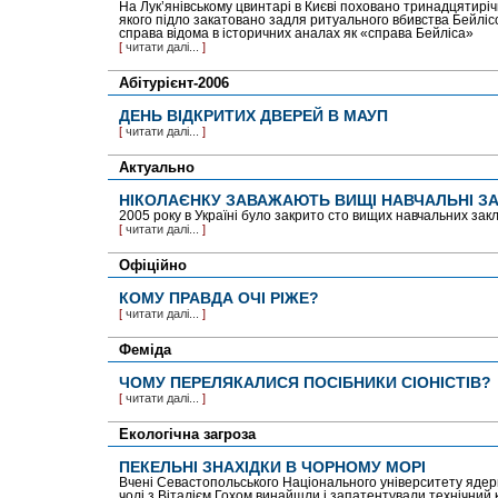
На Лук’янівському цвинтарі в Києві поховано тринадцятирі
якого підло закатовано задля ритуального вбивства Бейл
справа відома в історичних аналах як «справа Бейліса»
[
читати далі...
]
Абітурієнт-2006
ДЕНЬ ВІДКРИТИХ ДВЕРЕЙ В МАУП
[
читати далі...
]
Актуально
НІКОЛАЄНКУ ЗАВАЖАЮТЬ ВИЩІ НАВЧАЛЬНІ З
2005 року в Україні було закрито сто вищих навчальних закла
[
читати далі...
]
Офіційно
КОМУ ПРАВДА ОЧІ РІЖЕ?
[
читати далі...
]
Феміда
ЧОМУ ПЕРЕЛЯКАЛИСЯ ПОСІБНИКИ СІОНІСТІВ?
[
читати далі...
]
Екологічна загроза
ПЕКЕЛЬНІ ЗНАХІДКИ В ЧОРНОМУ МОРІ
Вчені Севастопольського Національного університету ядерно
чолі з Віталієм Гохом винайшли і запатентували технічний