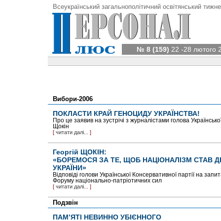
Всеукраїнський загальнополітичний освітянський тижне
№ 8 (159)
22 -28 лютого 
Вибори-2006
ПОКЛАСТИ КРАЙ ГЕНОЦИДУ УКРАЇНСТВА!
Про це заявив на зустрічі з журналістами голова Українсько
Щокін
[
читати далі...
]
Георгій ЩОКІН:
«БОРЕМОСЯ ЗА ТЕ, ЩОБ НАЦІОНАЛІЗМ СТАВ 
УКРАЇНИ»
Відповіді голови Української Консервативної партії на запи
Форуму національно-патріотичних сил
[
читати далі...
]
Подзвін
ПАМ’ЯТІ НЕВИННО УБІЄННОГО