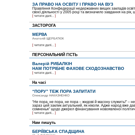
ЗА ПРАВО НА ОСВІТУ І ПРАВО НА ВУЗ
Правління Конфедерації недержавних вищих закладів освіт
своєї діяльності у 2005 році та визначило завдання на рік,
[
читати далі...
]
ЗАСТОРОГА
МЕРВА
Анатолій ЩЕРБАТЮК
[
читати далі...
]
ПЕРСОНАЛЬНИЙ ГІСТЬ
Валерій РИБАЛКІН
НАМ ПОТРІБНЕ ФАХОВЕ СХОДОЗНАВСТВО
[
читати далі...
]
На часі
“ПОРУ” ТЕЖ ПОРА ЗАПИТАТИ
Олександр НАКАЗНЕНКО
“Не пора, не пора, не пора – жидові й масону служить!” – н
зараз цей заклик актуальний, як ніколи. Адже народ вже д
сомненья” щодо джерел фінансування новоявленої політичн
[
читати далі...
]
Нам пишуть
БЕРІЇВСЬКА СПАДЩИНА