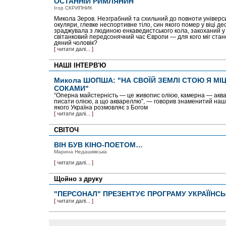
ОСТАННІЙ РИМЛЯНИН
Ігор СКРИПНИК
Микола Зеров. Незг­рабний та схильний до повноти універси
окуляри, глевке неспортивне тіло, син якого помер у віці де­
зраджувала з людиною енкаведистського кола, закоха­ний у ме
світанковий передсонячний час Європи — для кого міг стан
дяний чоловік?
[
читати далі...
]
НАШІ ІНТЕРВ'Ю
Микола ШОПША: "НА СВОЇЙ ЗЕМЛІ СТОЮ Я МІЦ
СОКАМИ"
“Оперна майстерність — це живопис олією, камерна — акв
писати олією, а що аквареллю”, — говорив знаменитий наш 
якого Україна розмовляє з Богом
[
читати далі...
]
СВІТОЧ
ВІН БУВ КІНО-ПОЕТОМ…
Марина Недашківська
[
читати далі...
]
Щойно з друку
"ПЕРСОНАЛ" ПРЕЗЕНТУЄ ПРОГРАМУ УКРАЇЇНС
[
читати далі...
]