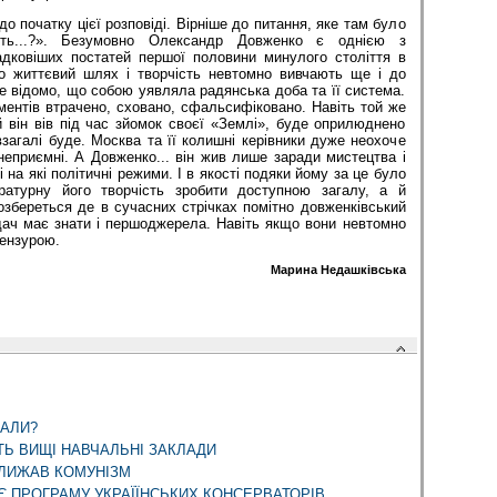
о початку цієї розповіді. Вірніше до питання, яке там було
ть...?». Безумовно Олександр Довженко є однією з
адковіших постатей першої половини минулого століття в
ого життєвий шлях і творчість невтомно вивчають ще і до
е відомо, що собою уявляла радянська доба та її система.
ентів втрачено, сховано, сфальсифіковано. Навіть той же
 він вів під час зйомок своєї «Землі», буде оприлюднено
загалі буде. Москва та її колишні керівники дуже неохоче
неприємні. А Довженко... він жив лише заради мистецтва і
 на які політичні режими. І в якості подяки йому за це було
атурну його творчість зробити доступною загалу, а й
озбереться де в сучасних стрічках помітно довженківський
дач має знати і першоджерела. Навіть якщо вони невтомно
цензурою.
Марина Недашківська
ДАЛИ?
Ь ВИЩІ НАВЧАЛЬНІ ЗАКЛАДИ
БЛИЖАВ КОМУНІЗМ
Є ПРОГРАМУ УКРАЇЇНСЬКИХ КОНСЕРВАТОРІВ