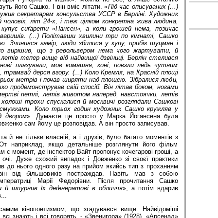
вуть його Сашко. І він вміє літати. «
Під час описуваних (...)
лужив секретарем консульства УССР в Берліні. Художник
чоловік, літ 24-х, і теж цілком конкретна жива людина,
 купує сиґарети «Нансен», а коли грошей нема, позичає
аришів. (...) Політавши хвилини три по кімнаті, Сашко
ю. Зчинився гамір, люди збилися у купу, прибіг шуцман і
ко вирішив, що з револьвером нема чого жартувати, й
 летів тепер вище від найвищої дзвіниці. Берлін стелився
анові плазували, мов комашня, коні, повзли ледь чутним
, трамвай дерся вгору. (...) Коло Кремля, на Красній площі
трьох метрів і почав ширяти над площею. Зібралися люди,
шко продемонстрував свій спосіб. Він літав боком, ногами
 мертві петлі, летів животом наперед, навстоячки, летів
холоші трохи спускалися й москвичі розглядали Сашкові
і смужками. Коло трьох годин художник Сашко кружляв у
д двором
». Думаєте це просто у Марка Йогансена була
овженко сам йому це розповідав. А він просто записував.
та й не тільки власній, а і друзів, було багато моментів з
 От наприклад, якщо детальніше розглянути його фільм
м є момент, де інспектор Вайт пропонує кочегарові гроші, а
очі. Дуже схожий випадок і Довженко зі своєї практики
в до нього одного разу на прийом якийсь тип з проханням
він від більшовиків постраждав. Навіть мав з собою
імператриці Марії Федорівни. Після прочитання Сашко
 й шпурнив їх деґенератові в обличчя
», а потім вдарив
...
амим кінопоетизмом, що згадувався вище. Найвідоміші
всі знають і всі говорять, - «Звенигора» (1928), «Арсенал»