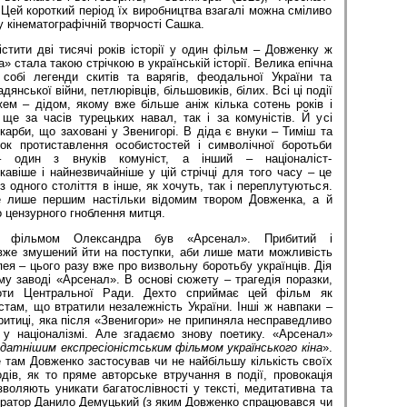
. Цей короткий період їх виробництва взагалі можна сміливо
 кінематографічній творчості Сашка.
тити дві тисячі років історії у один фільм – Довженку ж
 стала такою стрічкою в українській історії. Велика епічна
собі легенди скитів та варягів, феодальної України та
дянської війни, петлюрівців, більшовиків, білих. Всі ці події
ем – дідом, якому вже більше аніж кілька сотень років і
ще за часів турецьких навал, так і за комуністів. Й усі
карби, що заховані у Звенигорі. В діда є внуки – Тиміш та
ок протиставлення особистостей і символічної боротьби
– один з внуків комуніст, а інший – націоналіст-
кавіше і найнезвичайніше у цій стрічці для того часу – це
з одного століття в інше, як хочуть, так і переплутуються.
е лише першим настільки відомим твором Довженка, а й
 цензурного гноблення митця.
м фільмом Олександра був «Арсенал». Прибитий і
вже змушений йти на поступки, аби лише мати можливість
пея – цього разу вже про визвольну боротьбу українців. Дія
му заводі «Арсенал». В основі сюжету – трагедія поразки,
роти Центральної Ради. Дехто сприймає цей фільм як
стам, що втратили незалежність України. Інші ж навпаки –
итиці, яка після «Звенигори» не припиняла несправедливо
у націоналізмі. Але згадаємо знову поетику. «Арсенал»
датнішим експресіоністським фільмом українського кіна
».
 там Довженко застосував чи не найбільшу кількість своїх
дів, як то пряме авторське втручання в події, провокація
воляють уникати багатослівності у тексті, медитативна та
ератор Данило Демуцький (з яким Довженко спрацювався чи