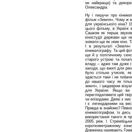
не найкраще) та декора
Олександра.
Ну і пишучи про кінема
фільм «Земля». Чому ж він
для українського кіна? 1
цього фільму, в Україні
Сашком як перша звукова
кіностудії держави ще н
знімати ще як німе кіно. 
І в результаті «Земля»
кінематографу. Та цей філ
ще й у політичному сенсі
старого устрою та почато
владу – адже там дуже га
заходи, що вжиті для рео
було стільки утисків, я
здається таки і не побач
до нашого часу як тільк
землі», і шедевром візуа
для України. Якщо ви 
переглядатимете цей твір
чи епізодами. Деякі з них
і є легендарними на вес
Правда ж знайомо? Певно 
кінематографом, їх десь 
використання такого ж п
2005, реж. І. Стрембіцьк
короткометражному кон
Довженка називають Гомер