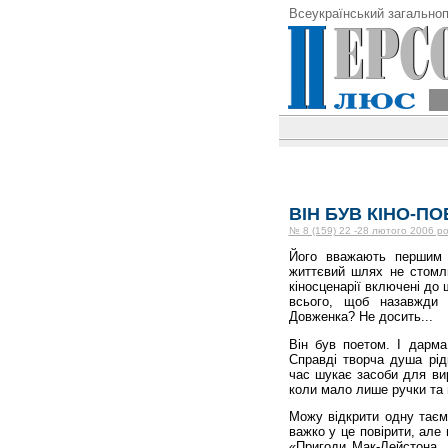
Всеукраїнський загальноп
ВІН БУВ КІНО-П
№ 8 (159) 22 -28 лютого 2006 ро
Його вважають першим г
життєвий шлях не стомлю
кіносценарії включені до 
всього, щоб назавжди 
Довженка? Не досить...
Він був поетом. І дарма
Справді творча душа рі
час шукає засоби для вир
коли мало лише ручки та 
Можу відкрити одну таєм
важко у це повірити, але 
«Пригоди Мак-Лейстона, 