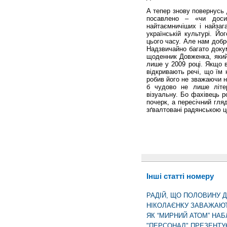
А тепер знову повернусь д
посавлено – «чи доси
найтаємничіших і найзаг
українській культурі. Й
цього часу. Але нам добр
Надзвичайно багато докум
щоденник Довженка, який
лише у 2009 році. Якщо в
відкривають речі, що їм 
робив його не зважаючи ні
б чудово не лише літер
візуальну. Бо фахівець р
почерк, а пересічний гля
зґвалтовані радянською 
Інші статті номеру
РАДІЙ, ЩО ПОЛОВИНУ 
НІКОЛАЄНКУ ЗАВАЖАЮТ
ЯК “МИРНИЙ АТОМ” НА
"ПЕРСОНАЛ" ПРЕЗЕНТУ