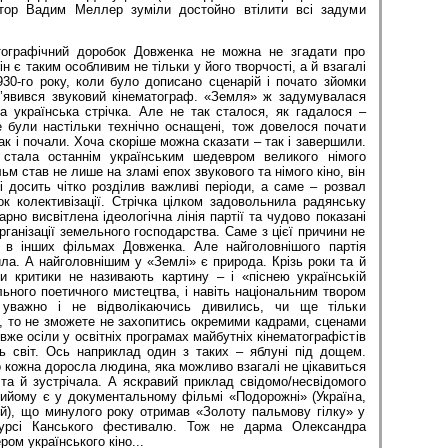
тор Вадим Меллер зуміли достойно втілити всі задуми
тографічний доробок Довженка не можна не згадати про
 є таким особливим не тільки у його творчості, а й взагалі
930-го року, коли було дописано сценарій і почато зйомки
 з’явився звуковий кінематограф. «Земля» ж задумувалася
 українська стрічка. Але не так сталося, як гадалося –
е були настільки технічно оснащені, тож довелося почати
Так і почали. Хоча скоріше можна сказати – так і завершили.
 стала останнім українським шедевром великого німого
ьм став не лише на зламі епох звукового та німого кіно, він
 досить чітко розділив важливі періоди, а саме – розвал
к колективізації. Стрічка цілком задовольнила радянську
рно висвітлена ідеологічна лінія партії та чудово показані
рганізації земельного господарства. Саме з цієї причини не
к в інших фільмах Довженка. Але найголовнішого партія
ила. А найголовнішим у «Землі» є природа. Крізь роки та й
и критики не називають картину – і «піснею українській
льного поетичного мистецтва, і навіть національним твором
уважно і не відволікаючись дивились, чи ще тільки
, то не зможете не захопитись окремими кадрами, сценами
 вже осіли у освітніх програмах майбутніх кінематографістів
ь світ. Ось наприклад один з таких – яблуні під дощем.
кожна доросла людина, яка можливо взагалі не цікавиться
та й зустрічала. А яскравий приклад свідомо/несвідомого
рийому є у документальному фільмі «Подорожні» (Україна,
ий), що минулого року отримав «Золоту пальмову гілку» у
курсі Канського фестивалю. Тож не дарма Олександра
ом українського кіно...