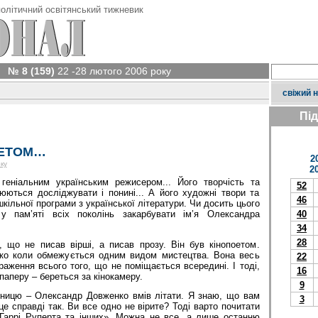
олітичний освітянський тижневик
№ 8 (159)
22 -28 лютого 2006 року
свіжий 
Пі
ОЕТОМ…
2
ку
2
еніальним українським режисером... Його творчість та
52
ються досліджувати і понині... А його художні твори та
46
шкільної програми з української літератури. Чи досить цього
у пам’яті всіх поколінь закарбувати ім’я Олександра
40
34
28
, що не писав вірші, а писав прозу. Він був кінопоетом.
дко коли обмежується одним видом мистецтва. Вона весь
22
аження всього того, що не поміщається всередині. І тоді,
16
паперу – береться за кінокамеру.
9
ницю – Олександр Довженко вмів літати. Я знаю, що вам
3
це справді так. Ви все одно не вірите? Тоді варто почитати
Гаррі Руперта та інших». Можна не все, а лише останню