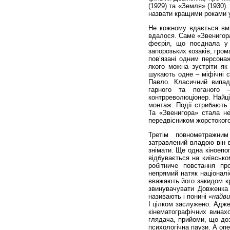
(1929) та «Земля» (1930)
назвати кращими роками у
Не кожному вдається вміс
вдалося. Саме «Звенигора»
феєрія, що поєднала у 
запорозьких козаків, грома
пов’язані одним персонаж
якого можна зустріти як 
шукають одне – міфічні с
Павло. Класичний випад
гарного та поганого 
контрреволюціонер. Найці
монтаж. Події стрибають 
Та «Звенигора» стала н
передвісником жорстокого
Третім повнометражни
затравлений владою він 
знімати. Ще одна кіноепо
відбувається на київсько
робітниче повстання п
непрямий натяк націоналі
вважають його закидом кр
звинувачувати Довженка 
називають і понині «
найви
І цілком заслужено. Адже
кінематографічних винахо
глядача, прийоми, що доз
психологічна паузи. А оп