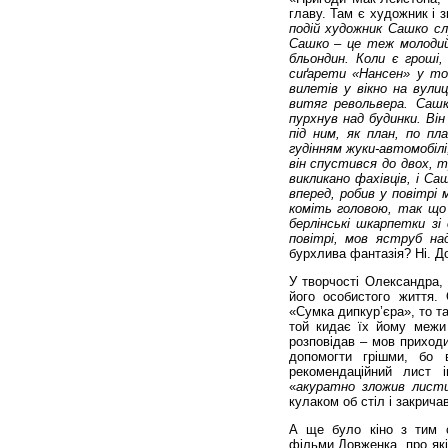
главу. Там є художник і з
подій художник Сашко с
Сашко – це теж молодий 
бльондин. Коли є гроші,
сиґарети «Нансен» у тов
вилетів у вікно на вулиц
витяг револьвера. Саш
пурхнув над будинки. Він
під ним, як план, по пл
гудінням жуки-автомобілі
він спустився до двох, 
викликано фахівців, і Са
вперед, робив у повітрі
коміть головою, так що 
берлінські шкарпетки з
повітрі, мов яструб на
бурхлива фантазія? Ні. Д
У творчості Олександра, 
його особистого життя.
«Сумка дипкур’єра», то та
той кидає їх йому межи 
розповідав – мов приходи
допомогти грішми, бо 
рекомендаційний лист 
«
акуратно зложив листи
кулаком об стіл і закричав
А ще було кіно з тим с
фільми Довженка, про які 