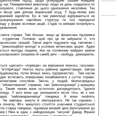
ідеологічний підхід. Щодо розкрадань грошей Майдану
ід час Помаранчевої революції люди за день скидалися по
зрозуміло, ставлення до цього однозначно негативне. Так
го місця цим діячам моральний осуд. У будь-якому разі
оразовий заробіток. Бо ж такі революції відбуваються не
ункціонування партійних структур та їхні періодичні
оду у формі всіляких акцій, з’їздів та виборів потребують
ідживлення.
свята справа. Тим більше, якщо це фінансова підтримка
, студентам. Головне, щоб про це не забували ті, хто
асонських грошей. Також варто подумати над тактикою і
 “революційної молоді” в усіляких мітингових акціях. Адже
ається молода людина, яка на головному майдані країни
нозрозумілі (зокрема їй самій) речі – свободу, демократію,
ться «десант» «порівців» на вирішення якихось галузево-
 “агітбригада” пікетує якусь районну адміністрацію, завтра
будівництва, потім блокує якесь підприємство… Тим часом
две встигають поверхнево ознайомитися з суттю справи,
мітинговим способом. Звісно, у людей, безпосередньо
ої “обпікетованою” справою, такі “революціонери” у кращому
ку. Таким чином вони остаточно дискредитують “ідеали
олюду. У кого вони ще залишилися після того, як з них
тарші “найпомаранчевіші” товариші. А вони люблять
. Чи навпаки, кинути й збиткуватися. Не так скромно і
а початку 90-х минулого століття учасників студентської
нули старші товариші, піднявши віковий ценз балотування до
ів.) Нині ж один з найодіозніших “несунів” Давид Жванія
чевого комсомолу” – “потакають” і вгамуються.