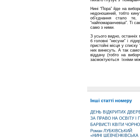
Нині “Пора” йде на вибор
недоношений, тобто кину
об’єднання стало те
“найпомаранчевіші”. Ті са
само з ними.
З усього видно, останніх 
б головні “несуни” і лід
пристойні місця у списку
них винесуть. А так само
віддачу (тобто на вибо
засмоктуються їхніми мі
Інші статті номеру
ДЕНЬ ВІДКРИТИХ ДВЕР
ЗА ПРАВО НА ОСВІТУ І 
БАРВИСТІ КВІТИ ЧОРНО
Роман ЛУБКІВСЬКИЙ:
«НИНІ ШЕВЧЕНКІВСЬКА