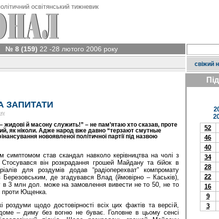
олітичний освітянський тижневик
№ 8 (159)
22 -28 лютого 2006 року
свіжий 
Пі
А ЗАПИТАТИ
2
ку
2
 – жидові й масону служить!” – не пам’ятаю хто сказав, проте
52
ий, як ніколи. Адже народ вже давно “терзают смутные
нансування новоявленої політичної партії під назвою
46
40
 симптомом став скандал навколо керівництва на чолі з
34
 Стосувався він розкрадання грошей Майдану та бійок в
28
еріалів для роздумів додав “радіоперехват” компромату
22
 Березовським, де згадувався Влад (ймовірно – Каськів),
у в 3 млн дол. може на замовлення вивести не то 50, не то
16
ію проти Ющенка.
9
і роздуми щодо достовірності всіх цих фактів та версій,
3
доме – диму без вогню не буває. Головне в цьому сенсі