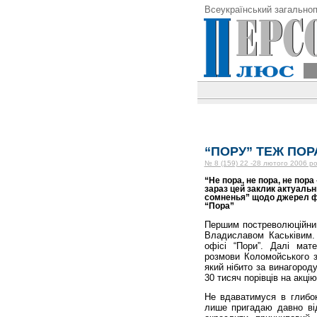
Всеукраїнський загальноп
“ПОРУ” ТЕЖ ПОР
№ 8 (159) 22 -28 лютого 2006 ро
“Не пора, не пора, не пора
зараз цей заклик актуальн
сомненья” щодо джерел фі
“Пора”
Першим постреволюційним
Владиславом Каськівим.
офісі “Пори”. Далі мат
розмови Коломойського з
який нібито за винагород
30 тисяч порівців на акц
Не вдаватимуся в глибок
лише пригадаю давно ві