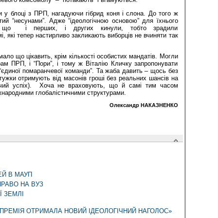
и у блоці з ПРП, нагадуючи гібрид коня і слона. До того ж
тий “несунами”. Адже “ідеологічною основою” для їхнього
, що і перших, і других кинули, тобто зрадили
мі, які тепер настирливо закликають виборців не вчиняти так
мало що цікавить, крім кількості особистих мандатів. Могли
ерам ПРП, і “Пори”, і тому ж Віталію Кличку запропонувати
 “єдиної помаранчевої команди”. Та жаба давить – щось без
тужки отримують від масонів гроші без реальних шансів на
рчий успіх). Хоча не враховують, що й самі тим часом
жнародними глобалістичними структурами.
Олександр НАКАЗНЕНКО
ЕЙ В МАУП
ПРАВО НА ВУЗ
Ї ЗЕМЛІ
 ПРЕМІЯ ОТРИМАЛА НОВИЙ ІДЕОЛОГІЧНИЙ НАГОЛОС»