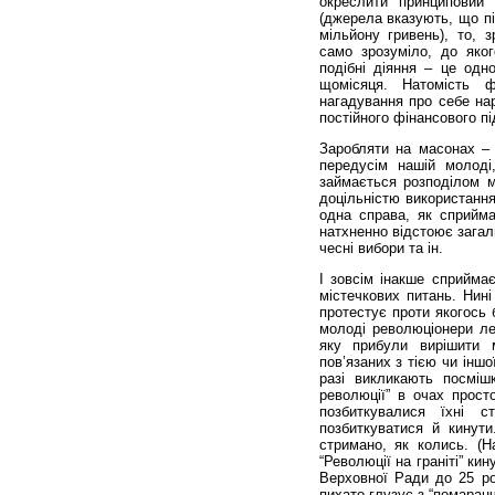
окреслити принциповий 
(джерела вказують, що п
мільйону гривень), то, 
само зрозуміло, до яко
подібні діяння – це одн
щомісяця. Натомість ф
нагадування про себе нар
постійного фінансового п
Заробляти на масонах – 
передусім нашій молоді
займається розподілом м
доцільністю використання
одна справа, як сприйм
натхненно відстоює загаль
чесні вибори та ін.
І зовсім інакше сприймає
містечкових питань. Нині
протестує проти якогось 
молоді революціонери ле
яку прибули вирішити 
пов’язаних з тією чи інш
разі викликають посміш
революції” в очах прост
позбиткувалися їхні с
позбиткуватися й кинути
стримано, як колись. (Н
“Революції на граніті” ки
Верховної Ради до 25 рок
пихато глузує з “помаран