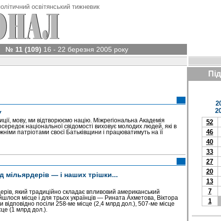
олітичний освітянський тижневик
№ 11 (109)
16 - 22 березня 2005 року
Пі
2
2
У
иції, мову, ми відтворюємо націю. Міжрегіональна Академія
52
середок національної свідомості виховує молодих людей, які в
46
німи патріотами своєї Батьківщини і працюватимуть на її
40
33
27
20
 мільярдерів — і наших трішки...
13
7
ерів, який традиційно складає впливовий американський
шлося місце і для трьох українців — Рината Ахметова, Віктора
1
ни відповідно посіли 258-ме місце (2,4 млрд дол.), 507-ме місце
сце (1 млрд дол.).