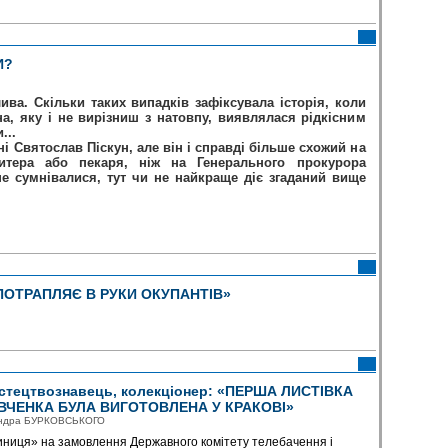
И?
 Скільки таких випадків зафіксувала історія, коли
а, яку і не вирізниш з натовпу, виявлялася рідкісним
...
вятослав Піскун, але він і справді більше схожий на
итера або пекаря, ніж на Генерального прокурора
не сумнівалися, тут чи не найкраще діє згаданий вище
ПОТРАПЛЯЄ В РУКИ ОКУПАНТІВ»
тецтвознавець, колекціонер: «ПЕРША ЛИСТІВКА
ВЧЕНКА БУЛА ВИГОТОВЛЕНА У КРАКОВІ»
андра БУРКОВСЬКОГО
иниця» на замовлення Державного комітету телебачення і