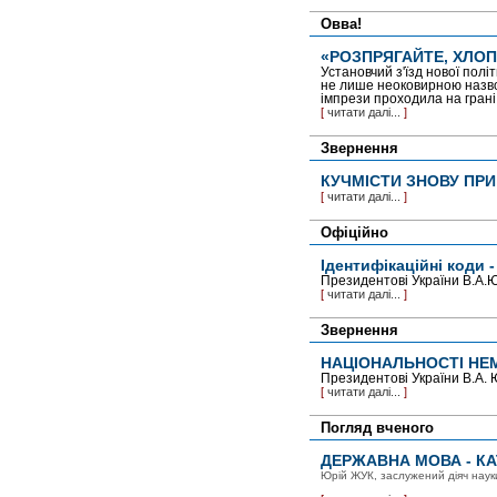
Овва!
«РОЗПРЯГАЙТЕ, ХЛОПЦ
Установчий з'їзд нової пол
не лише неоковирною назвою
імпрези проходила на грані
[
читати далі...
]
Звернення
КУЧМІСТИ ЗНОВУ ПРИ
[
читати далі...
]
Офіційно
Ідентифікаційні коди -
Президентові України В.А.
[
читати далі...
]
Звернення
НАЦІОНАЛЬНОСТІ НЕМ
Президентові України В.А
[
читати далі...
]
Погляд вченого
ДЕРЖАВНА МОВА - КА
Юрій ЖУК, заслужений діяч науки