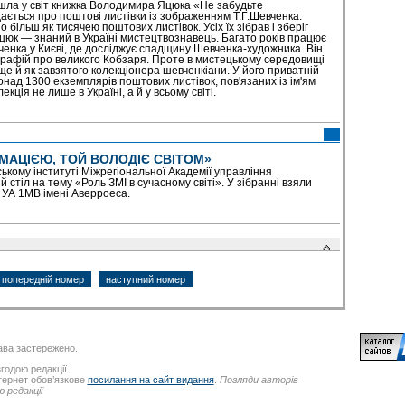
шла у світ книжка Володимира Яцюка «Не забудьте
ідається про поштові листівки із зображенням Т.Г.Шевченка.
ільш як тисячею поштових листівок. Усіх їх зібрав і зберіг
юк — знаний в Україні мистецтвознавець. Багато років працює
ченка у Києві, де досліджує спадщину Шевченка-художника. Він
ографій про великого Кобзаря. Проте в мистецькому середовищі
е й як завзятого колекціонера шевченкіани. У його приватній
понад 1300 екземплярів поштових листівок, пов'язаних із ім'ям
ція не лише в Україні, а й у всьому світі.
МАЦІЄЮ, ТОЙ ВОЛОДІЄ СВІТОМ»
ькому інституті Міжрегіональної Академії управління
 стіл на тему «Роль ЗМІ в сучасному світі». У зібранні взяли
 УА 1MB імені Аверроеса.
попередній номер
наступний номер
ва застережено.
годою редакції.
нтернет обов’язкове
посилання на сайт видання
.
Погляди авторів
 редакції