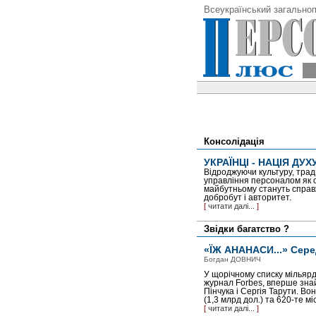
Всеукраїнський загальноп
Консолідація
УКРАЇНЦІ - НАЦІЯ ДУХ
Відроджуючи культуру, трад
управління персоналом як о
майбутньому стануть справж
добробут і авторитет.
[
читати далі...
]
Звідки багатство ?
«ЇЖ АНАНАСИ...» Серед
Богдан ДОВНИЧ
У щорічному списку мільярд
журнал Forbes, вперше знай
Пінчука і Сергія Тарути. Во
(1,3 млрд дол.) та 620-те мі
[
читати далі...
]