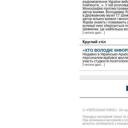
радіомовлення України вий
пом'янути...». У ній розпов
Монографію проілюстровано б
автор книжки. Володимир Яц
в Державному музеї Т.Г.Шев
автор кількох книжок і мон
Яцюка знають і поважають щ
колекції нині зберігається 
Шевченка. Це найбільша колек
[
читати далі...
]
Круглий стіл
«ХТО ВОЛОДІЄ ІНФОР
Недавно в Українсько-Арабс
персоналом відбувся круглий
участь студенти-політологи
[
читати далі...
]
© «ПЕРСОНАЛ ПЛЮС». Усі пра
Передрук матеріалів тільки за з
При розміщенні матеріалів в І
можуть незбігатися з позицією