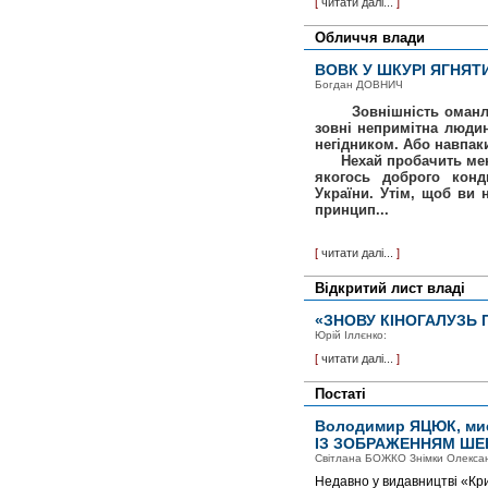
[
читати далі...
]
Обличчя влади
ВОВК У ШКУРІ ЯГНЯТ
Богдан ДОВНИЧ
Зовнішність оманлива.
зовні непримітна людин
негідником. Або навпаки
Нехай пробачить мені С
якогось доброго конд
України. Утім, щоб ви 
принцип...
[
читати далі...
]
Відкритий лист владі
«ЗНОВУ КІНОГАЛУЗЬ 
Юрій Іллєнко:
[
читати далі...
]
Постаті
Володимир ЯЦЮК, мис
ІЗ ЗОБРАЖЕННЯМ ШЕ
Світлана БОЖКО Знімки Олекс
Недавно у видавництві «Кр