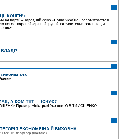
І, КОНЕЙ!»
ітичної партії «Народний союз «Наша Україна» запам'ятається
 новоствореної керівної і рушійної сили: сама організація
 фарсу.
 ВЛАДІ?
 синонім зла
Ющенку
АЄ, А КОМІТЕТ — ІСНУЄ?
. ЮЩЕНКУ Прем'єр-міністрові України Ю.В.ТИМОШЕНКО
ТЕГОРІЯ ЕКОНОМІЧНА Й ВИХОВНА
 і техніки, професор (Полтава)