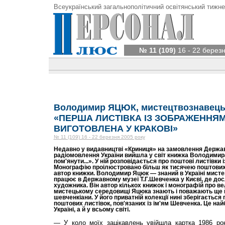
Всеукраїнський загальнополітичний освітянський тижне
№ 11 (109)
16 - 22 берез
Володимир ЯЦЮК, мистецтвознавець,
«ПЕРША ЛИСТІВКА ІЗ ЗОБРАЖЕННЯ
ВИГОТОВЛЕНА У КРАКОВІ»
№ 11 (109) 16 - 22 березня 2005 року
Недавно у видавництві «Криниця» на замовлення Держав
радіомовлення України вийшла у світ книжка Володимир
пом'янути...». У ній розповідається про поштові листівки
Монографію проілюстровано більш як тисячею поштових лис
автор книжки. Володимир Яцюк — знаний в Україні мисте
працює в Державному музеї Т.Г.Шевченка у Києві, де д
художника. Він автор кількох книжок і монографій про ве
мистецькому середовищі Яцюка знають і поважають ще й
шевченкіани. У його приватній колекції нині зберігається
поштових листівок, пов'язаних із ім'ям Шевченка. Це най
Україні, а й у всьому світі.
— У коло моїх зацікавлень увійшла картка 1986 ро