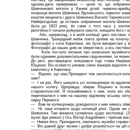
одному-двох примірниках — цінне те, що зображен
Шевченкової могили у Каневі дітей, червоно-армійця
охоронця могили Шевченка Ядловського, навколо знам
коштом мецената і друга Шевченка Василя Тарновськог
Найвірогідніше, це останнє зображення могили Шевчен
була до 1923 року, бо саме з того часу у контекс
релігійності почали руйнувати хрести, знищили його і н
Або, наприклад, є в моїй колекції цикл листівок, п
Шевченка. Троюрідний небіж поета зробив на початку 
фотографії з села Кирилівки, які були використані у 
Фотографії до наших днів не збереглися, а ось листівки 
Коли постало питання про оновлення музейного к
були єдиними документальними свідченнями, за якими
До речі, реставрацією опікувався тоді глава Нацбан
Ющенко. Він особисто умовив сімох банкірів виділити 
комплексу в Кирилівці.
— Відомо, що наш Президент теж захоплюється колек
ним?
— І не раз. Його шанують усі колекціонери як вдумлив
нашого колегу. Щоправда, збирає Ющенко в основ
старожитностей. Я познайомився з ним, коли він зби
перетиналися з ним на нашому відомому всьому світу
парку Перемоги.
— Вам як колекціонеру доводилося з ним чимось обм
— Ні, наші інтереси щодо колекцій різні. Однак ми 
Шевченка. Там виникла суперечка щодо експозиції. (З
музеї йде ремонт.) Ось Віктор Андрійович і приїхав вис
— Невже його, Президента, хвилюють музейні справи і 
— Він давній друг музею і добре розуміється на цій с