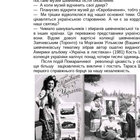
постане музей Шевченка після оновлення.
— А коли музей відчинить свої двері?
— Плануємо відкрити музей до «Євробачення», тобто у
— Ми трішки відволіклися від нашої основної теми. От
цікавляться українською старовиною. А чи є за корд
наші святиш?
— Чимало шанувальників і збирачів шевченківської та в
в інших країнах. Це переважно представники українсь
вони. Відомі доволі вартісні колекції шевченкіа
Заячевським (Торонто) та Морганом Уїльмсом (Вашингто
шевченківську тематику зібрав автор ошатно вид
Америки альбому «Україна в листівках» (1981) Кость
колекція україніки налічує понад чотири тисячі оди
Після подій Помаранчевої революції цікавість у сві
ще більшу зацікавленість викличе і постать Тараса 
першого справжнього борця за нашу незалежність.