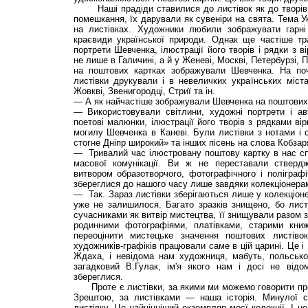
Наші прадіди ставилися до листівок як до творів 
помешкання, їх дарували як сувеніри на свята. Тема 
на листівках. Художники любили зображувати гарні 
краєвиди української природи. Однак ще частіше тр
портрети Шевченка, ілюстрації його творів і рядки з в
не лише в Галичині, а й у Женеві, Москві, Петербурзі, Пр
на поштових картках зображували Шевченка. На поч
листівки друкували і в невеличких українських міст
Жовкві, Звенигородці, Стриї та ін.
— А як найчастіше зображували Шевченка на поштових
— Використовували світлини, художні портрети і ав
поетові малюнки, ілюстрації його творів з рядками ві
могилу Шевченка в Каневі. Були листівки з нотами і 
стогне Дніпр широкий» та інших пісень на слова Кобзар
— Тривалий час ілюстровану поштову картку в нас сп
масової комунікації. Ви ж не переставали ствер
витвором образотворчого, фотографічного і поліграфі
збереглися до нашого часу лише завдяки колекціонера
— Так. Зараз листівки зберігаються лише у колекціоне
уже не залишилося. Багато зразків знищено, бо лис
сучасниками як витвір мистецтва, її знищували разом
родинними фотографіями, платівками, старими кн
переоцінити мистецьке значення поштових листіво
художників-графіків працювали саме в цій царині. Це 
Ждаха, і невідома нам художниця, мабуть, польсько
загадковий В.Гулак, ім'я якого нам і досі не відом
збереглися.
Проте є листівки, за якими ми можемо говорити про 
Зрештою, за листівками — наша історія. Минулої с
листівку. Це найцінніший екземпляр моєї колекції. І н