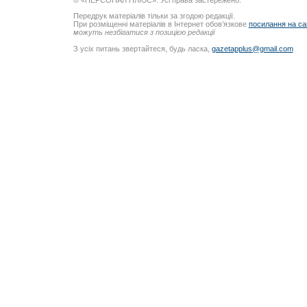
© «ПЕРСОНАЛ ПЛЮС». Усі права застережено.
Передрук матеріалів тільки за згодою редакції.
При розміщенні матеріалів в Інтернет обов’язкове
посилання на са
можуть незбігатися з позицією редакції
З усіх питань звертайтеся, будь ласка,
gazetapplus@gmail.com