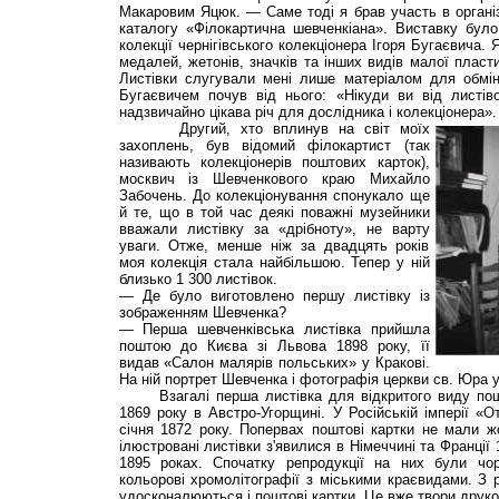
Макаровим Яцюк. — Саме тоді я брав участь в організа
каталогу «Філокартична шевченкіана». Виставку бул
колекції чернігівського колекціонера Ігоря Бугаєвича.
медалей, жетонів, значків та інших видів малої пласт
Листівки слугували мені лише матеріалом для обміну
Бугаєвичем почув від нього: «Нікуди ви від листів
надзвичайно цікава річ для дослідника і колекціонера».
Другий, хто вплинув на світ моїх
захоплень, був відомий філокартист (так
називають колекціонерів поштових карток),
москвич із Шевченкового краю Михайло
Забочень. До колекціонування спонукало ще
й те, що в той час деякі поважні музейники
вважали листівку за «дрібноту», не варту
уваги. Отже, менше ніж за двадцять років
моя колекція стала найбільшою. Тепер у ній
близько 1 300 листівок.
— Де було виготовлено першу листівку із
зображенням Шевченка?
— Перша шевченківська листівка прийшла
поштою до Києва зі Львова 1898 року, її
видав «Салон малярів польських» у Кракові.
На ній портрет Шевченка і фотографія церкви св. Юра у
Взагалі перша листівка для відкритого виду пошт
1869 року в Австро-Угорщині. У Російській імперії «
січня 1872 року. Попервах поштові картки не мали ж
ілюстровані листівки з'явилися в Німеччині та Франції 
1895 роках. Спочатку репродукції на них були чор
кольорові хромолітографії з міськими краєвидами. З 
удосконалюються і поштові картки. Це вже твори друко