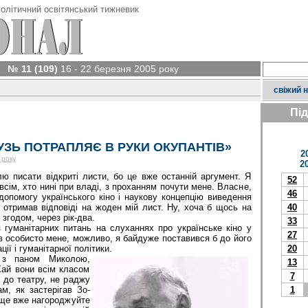
олітичний освітянський тижневик
№ 11 (109)
16 - 22 березня 2005 року
свіжий 
Пі
УЗЬ ПОТРАПЛЯЄ В РУКИ ОКУПАНТІВ»
2
 року
2
сати відкриті листи, бо це вже останній аргумент. Я
52
всім, хто нині при владі, з проханням почути мене. Власне,
46
допомогу українського кіно і наукову концепцію виведення
е отримав відповіді на жоден мій лист. Ну, хоча б щось на
40
 згодом, через рік-два.
33
манітарних питань на слуханнях про українське кіно у
27
в особисто мене, можливо, я байдуже поставився б до його
ії і гуманітарної політики.
20
аном Миколою,
13
Хай вони всім класом
7
м до театру, не раджу
, як застерігав Зо-
1
аще вже нагороджуйте