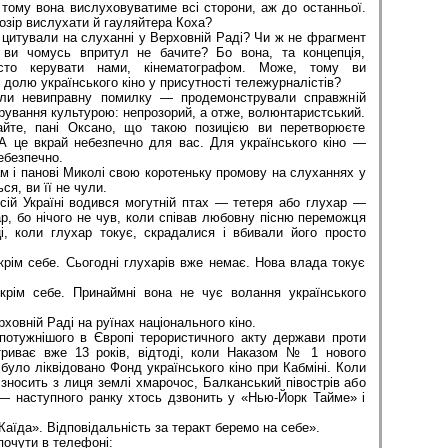
, тому вона вислуховуватиме всі сторони, аж до останньої.
лозір вислухати й гауляйтера Коха?
тували на слуханні у Верховній Раді? Чи ж не фрагмент
у ви чомусь впритул не бачите? Бо вона, та концепція,
сто керувати нами, кінематографом. Може, тому ви
 долю українського кіно у присутності тележурналістів?
евиправну помилку — продемонстрували справжній
рування культурою: непрозорий, а отже, волюнтаристський.
 пані Оксано, що такою позицією ви перетворюєте
А це вкрай небезпечно для вас. Для українського кіно —
ебезпечно.
 панові Миколі свою коротеньку промову на слуханнях у
ся, ви її не чули.
 Україні водився могутній птах — тетеря або глухар —
ар, бо нічого не чув, коли співав любовну пісню переможця
ці, коли глухар токує, скрадалися і вбивали його просто
 крім себе. Сьогодні глухарів вже немає. Нова влада токує
 крім себе. Принаймні вона не чує волання українського
ховній Раді на руїнах національного кіно.
потужнішого в Європі терористичного акту держави проти
триває вже 13 років, відтоді, коли Наказом № 1 нового
 було ліквідовано Фонд українського кіно при Кабміні. Коли
зносить з лиця землі хмарочос, Балканський півострів або
 — наступного ранку хтось дзвонить у «Нью-Йорк Тайме» і
Каїда». Відповідальність за теракт беремо на себе».
очути в телефоні: