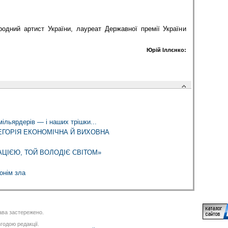
родний артист України, лауреат Державної премії України
Юрій Іллєнко:
льярдерів — і наших трішки...
ЕГОРІЯ ЕКОНОМІЧНА Й ВИХОВНА
ЦІЄЮ, ТОЙ ВОЛОДІЄ СВІТОМ»
нонім зла
ва застережено.
годою редакції.