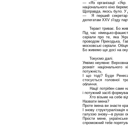
— «Яз організації «Укр.
національного кіно беремо
Щоправда, якось було. У 
— Я перший секретар К
делегатам XXV з'їзду парт
Теракт триває. Бо живемо
Під час німецько-фашист
серіали про те, яка Укр
проводом Приходька, Гав
московські серіали. Обіця
Бо живемо ще досі на окуп
Токуємо далі.
Уявімо неуявне: Верховна
розквіт національного 
потужність.
І що тоді? Буде Ренес
стосується головної тр
обличчя.
Нації потрібен саме нац
і потужний засіб формува
Хто візьме на себе відпо
Назвати імена?
Проте імена ви знаєте кра
І знову структуралізація 
галуззю знову—в руках ок
Прости мене, українськ
спроможний тебе порятува