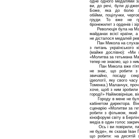
одне одного медалями за
ви, до речі, були ді-дже
Боже, яка до болю зн
обійми, поцілунки, черг
груди. То вже не г
бронежилет з орденів і зір
Революція була на Майд
майданах всієї країни, а
не дісталося медалей рев
Пан Микола на слухання
з питань українського к
(майже дослівно): «Ми 
«Молитва за гетьмана Ма
тепер не знаємо, що з ни
Пан Микола вже п'ятий 
не знає, що робити з
звичайно, посаду се
ідеології, яку свого час
Томенка.) Маланчук, проч
хоче, щоб з ним зробили 
городі!» Найімовірніше, в
Городу в мене не було, т
кабінетом директора. Він
сценарію «Молитви за ге
робити з фільмом, який 
кінофорумі світу в Берлін
медіа в один голос закри
Ось і ви повірили, пане
не буде», як сказав Іван
що робити: на десятій 