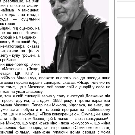
 революцію, на якій
ями і спостерігачами.
айома мізансцена:
ова медаль на владні
руди — суцільний
ок героя.
ані, під сценою, на
 не на сцені. Чомусь
олюції на майданах.
х у Верховній Раді
інематографа сказав
витратили на фільм
зепу» купу грошей, а
м робити».
віце-прем'єр, який
 «Мазепою». (Якщо,
кретаря ЦК КПУ з
у обіймав Малан-чук, вважати аналогічною до посади пана
итавши перший варіант сценарію, сказав: «Якщо Іллєнко не
те саме, що з Мазепою, хай зариє свій сценарій у себе на
ін мав на увазі анафему.
ож я свій сценарій зарив у саду кіностудії Довженка під
 проріс другим, а згодом, 1998 року, і третім варіантом
тьмана Мазепу». Тепер пан Микола, бідолаха, не знає, що
уже встиг побувати в головній програмі на найбільшому
і, та ще й у номінації «Поза конкуренцією». Окупаційні мас-
чали: «Що він там бреше, цей Іллєнко — «поза конкурсом»!
 Миколо, що українське кіно «поза конкурсом», що «кіна
 Гаврилюк. Ваш попередник, віце-прем'єр Семиноженко знав,
хвилині фільму, навмисне гупаючи всіма своїми сімома