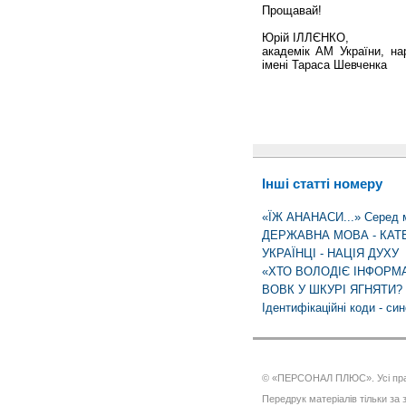
Прощавай!
Юрій ІЛЛЄНКО,
академік AM України, на
імені Тараса Шевченка
Інші статті номеру
«ЇЖ АНАНАСИ...» Серед мі
ДЕРЖАВНА МОВА - КАТ
УКРАЇНЦІ - НАЦІЯ ДУХУ
«ХТО ВОЛОДІЄ ІНФОРМА
ВОВК У ШКУРІ ЯГНЯТИ?
Ідентифікаційні коди - си
© «ПЕРСОНАЛ ПЛЮС». Усі пра
Передрук матеріалів тільки за з