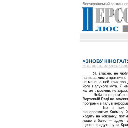
Всеукраїнський загальноп
«ЗНОВУ КІНОГАЛ
№ 11 (109) 16 - 22 березня 2005
Я, власне, не люблю пи
написав листи практично 
не мене, а цей крик про 
його з глухого кута. Я н
кшталт: мовляв, не зараз,
Якби віце-прем'єр з гу
Верховній Раді не зачепи
програми в галузі інформац
Бог з ним, з п
піонервожатим Кабміну! 
ходять на ковзанку, поті
лише в баню — адже там
щенко, крадуть пупи. Кр