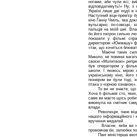
ногами, аби чули всі, ви
відповідатимуть!» Ну, з
Україні лише дві події в
Наступний віце-прем'єр б
кіно Ганну Чміль, яка до
вульгарно, по-совєцкі, 
пальців на моїй шиї. Вла
бо його патрон сильно лю
показати у фільмі спр
директорові «Южмашу» фі
«так, що хочеться блюват
Маючи таких сильних 
Миколо, не повинні вагат
своєю «Молитвою» репрез
був оператором у фільмі
школи. І якоюсь мірою 
українському кіно, його
піонером ви були тоді, 
птаха з чорною ознакою».
То ви не знаєте, що з 
Хоча б фільмів сто, яких
саме ви маєте щось робит
викинула на смітник сам
влади.
Революція, пане віце-п
нашого інформаційного і 
вручення медалей.
Власне, якби ви не ск
промовчав би, залюбки пог
Пані міністерша вкотре