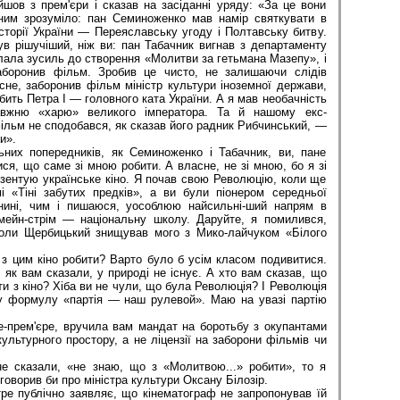
йшов з прем'єри і сказав на засіданні уряду: «За це вони
 ним зрозуміло: пан Семиноженко мав намір святкувати в
 історії України — Переяславську угоду і Полтавську битву.
ув рішучіший, ніж ви: пан Табачник вигнав з департаменту
клала зусиль до створення «Молитви за гетьмана Мазепу», і
заборонив фільм. Зробив це чисто, не залишаючи слідів
сне, заборонив фільм міністр культури іноземної держави,
бить Петра І — головного ката України. А я мав необачність
авжню «харю» великого імператора. Та й нашому екс-
льм не сподобався, як сказав його радник Рибчинський, —
и».
попередників, як Семиноженко і Табачник, ви, пане
ися, що саме зі мною робити. А власне, не зі мною, бо я зі
ентую українське кіно. Я почав свою Революцію, коли ще
 «Тіні забутих предків», а ви були піонером середньої
нині, чим і пишаюся, уособлюю найсильні-ший напрям в
 мейн-стрім — національну школу. Даруйте, я помилився,
коли Щербицький знищував мого з Мико-лайчуком «Білого
цим кіно робити? Варто було б усім класом подивитися.
, як вам сказали, у природі не існує. А хто вам сказав, що
и з кіно? Хіба ви не чули, що була Революція? І Революція
у формулу «партія — наш рулевой». Маю на увазі партію
рем'єре, вручила вам мандат на боротьбу з окупантами
культурного простору, а не ліцензії на заборони фільмів чи
азали, «не знаю, що з «Молитвою...» робити», то я
оворив би про міністра культури Оксану Білозір.
 публічно заявляє, що кінематограф не запропонував їй