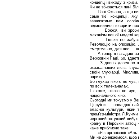
концепції виходу з кризи
Чи не збирається пані Бі
Пані Оксано, а що ви ци
саме тієї концепції, як
заважатиме вам особи
відмовилися говорити про
Боюся, ви зробили н
механізм вашої моделі ке
Тільки не забувайте,
Революцію на опозицію. 
смертельно, для вас — н
А тепер я нагадаю вам і
Верховній Раді, бо, здаєть
З давніх-давен по всій
окраса наших лісів. Глух
своїй глу-харці. Мислив
впритул.
Бо глухар нікого не чув,
по всіх телеканалах.
І схоже, нікого не чує,
національного кіно.
Сьогодні ми токуємо у Вер
Ці руїни — наслідок най
власної культури, який 
прем'єр-міністра Л.Кучми
черговий потужний вибух 
країну в Перській затоці
каже приблизно таке:
— «Я з організації «Аль 
Ми не дочекаємося, щоб п