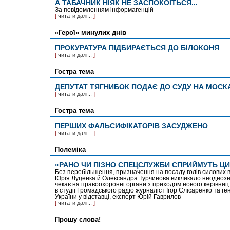
А ТАБАЧНИК НІЯК НЕ ЗАСПОКОЇТЬСЯ...
За повідомленням інформагенцій
[
читати далі...
]
«Герої» минулих днів
ПРОКУРАТУРА ПІДБИРАЄТЬСЯ ДО БІЛОКОНЯ
[
читати далі...
]
Гостра тема
ДЕПУТАТ ТЯГНИБОК ПОДАЄ ДО СУДУ НА МОСКА
[
читати далі...
]
Гостра тема
ПЕРШИХ ФАЛЬСИФІКАТОРІВ ЗАСУДЖЕНО
[
читати далі...
]
Полеміка
«РАНО ЧИ ПІЗНО СПЕЦСЛУЖБИ СПРИЙМУТЬ ЦИ
Без перебільшення, призначення на посаду голів силових 
Юрія Луценка й Олександра Турчинова викликало неоднозна
чекає на правоохоронні органи з приходом нового керівни
в студії Громадського радіо журналіст Ігор Слісаренко та 
України у відставці, експерт Юрій Гаврилов
[
читати далі...
]
Прошу слова!