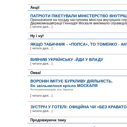
Акції
ПАТРІОТИ ПІКЕТУВАЛИ МІНІСТЕРСТВО ВНУТРІ
Призначення на посаду заступника міністра внутрішніх спр
Держкомнацміграції Геннадія Москаля викликало справедли
[
читати далі...
]
Ну і ну!
ЯКЩО ТАБАЧНИК - «ПОПСА», ТО ТОМЕНКО - А
[
читати далі...
]
ВИВЧИВ УКРАЇНСЬКУ -ЙДИ У ВЛАДУ
[
читати далі...
]
Овва!
ВОРОНІН ІМІТУЄ БУРХЛИВУ ДІЯЛЬНІСТЬ,
бо звільнилося крісло МОСКАЛЯ
Антинаклепницька ліга України
[
читати далі...
]
ЗУСТРІЧ У ГОТЕЛІ: ОФІЦІЙНА ЧИ «БЕЗ КРАВАТ
[
читати далі...
]
Продовжуючи тему