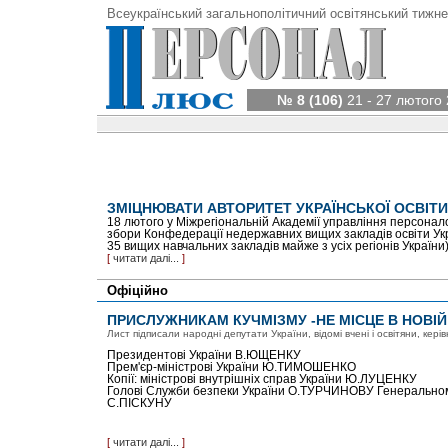
Всеукраїнський загальнополітичний освітянський тижне
№ 8 (106)
21 - 27 лютого 
ЗМІЦНЮВАТИ АВТОРИТЕТ УКРАЇНСЬКОЇ ОСВІТИ
18 лютого у Міжрегіональній Академії управління персонал
збори Конфедерації недержавних вищих закладів освіти Укр
35 вищих навчальних закладів майже з усіх регіонів України)
[
читати далі...
]
Офіційно
ПРИСЛУЖНИКАМ КУЧМІЗМУ -НЕ МІСЦЕ В НОВІЙ
Лист підписали народні депутати України, відомі вчені і освітяни, кері
Президентові України В.ЮЩЕНКУ
Прем'єр-міністрові України Ю.ТИМОШЕНКО
Копії: міністрові внутрішніх справ України Ю.ЛУЦЕНКУ
Голові Служби безпеки України О.ТУРЧИНОВУ Генеральном
С.ПІСКУНУ
[
читати далі...
]