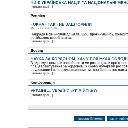
ЧИ Є УКРАЇНСЬКА НАЦІЯ ТА НАЦІОНАЛЬНІ МЕН
[
читати далі...
]
Репліка
«ОКНА» ТАК І НЕ ЗАШТОРИЛИ
Марта БОРИСЕНКО
Нацрада вісім місяців дрімала, щоб, прокинувшись, прикри
російського виробництва.
[
читати далі...
]
Досвід
НАУКА ЗА КОРДОНОМ, або У ПОШУКАХ СОЛО
В одному з номерів нашої газети ми розповідали про спосо
працевлаштування за кордоном. У цьому номері ми розповім
ерудованим і володіючи знаннями, можна безплатно навча
[
читати далі...
]
Конференція
УКРАЇНІ — УКРАЇНСЬКЕ ВІЙСЬКО
[
читати далі...
]
попередній номер
наступний н