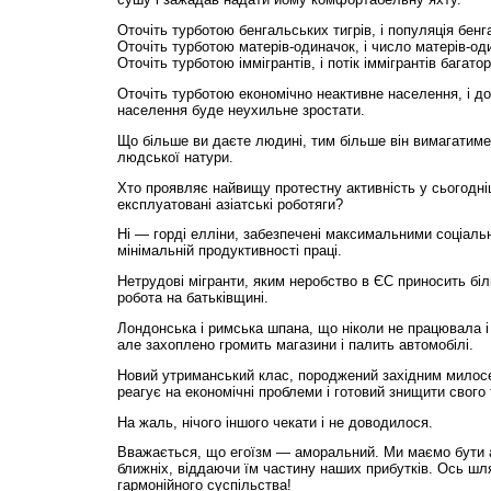
Оточіть турботою бенгальських тигрів, і популяція бенг
Оточіть турботою матерів-одиначок, і число матерів-оди
Оточіть турботою іммігрантів, і потік іммі­грантів багато
Оточіть турботою економічно неактивне населення, і д
населення буде неухильне зростати.
Що більше ви даєте людині, тим більше він вимагатим
людської натури.
Хто проявляє найвищу протестну активність у сьогодн
експлуатовані азіатські роботяги?
Ні — горді елліни, забезпечені максимальними соці­аль
мінімальній продуктивності праці.
Нетрудові мігранти, яким неробство в ЄС приносить біл
робота на батьківщині.
Лондонська і римська шпана, що ніколи не працювала і
але захоплено громить магазини і палить автомобілі.
Новий утриманський клас, породжений західним милос
реагує на економічні проблеми і готовий знищити свого 
На жаль, нічого іншого чекати і не доводилося.
Вважається, що егоїзм — аморальний. Ми маємо бути а
ближніх, віддаючи їм частину наших прибутків. Ось шл
гармонійного суспільства!