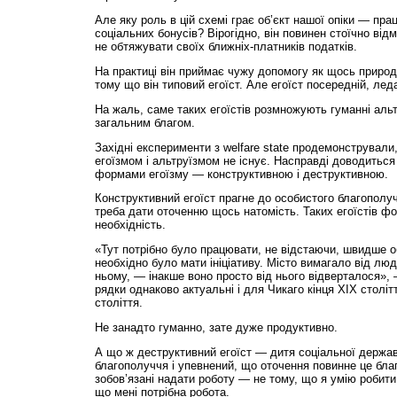
Але яку роль в цій схемі грає об’єкт нашої опіки — пр
соціальних бонусів? Вірогідно, він повинен стоїчно ві
не обтяжувати своїх ближніх-платників податків.
На практиці він приймає чужу допомогу як щось природ
тому що він типовий егоїст. Але егоїст посередній, леда
На жаль, саме таких егоїстів розмножують гуманні альт
загальним благом.
Західні експерименти з welfare state продемонстрували
егоїзмом і альтруїзмом не існує. Насправді доводитьс
формами егоїзму — конструктивною і деструктивною.
Конструктивний егоїст прагне до особистого благополуч
треба дати оточенню щось натомість. Таких егоїстів ф
необхідність.
«Тут потрібно було працювати, не відстаючи, швидше об
необхідно було мати ініціативу. Місто вимагало від л
ньому, — інакше воно просто від нього відверталося», —
рядки однаково актуальні і для Чикаго кінця XIX столі
століття.
Не занадто гуманно, зате дуже продуктивно.
А що ж деструктивний егоїст — дитя соціальної держав
благополуччя і упевнений, що оточення повинне це бла
зобов’язані надати роботу — не тому, що я умію робити
що мені потрібна робота.