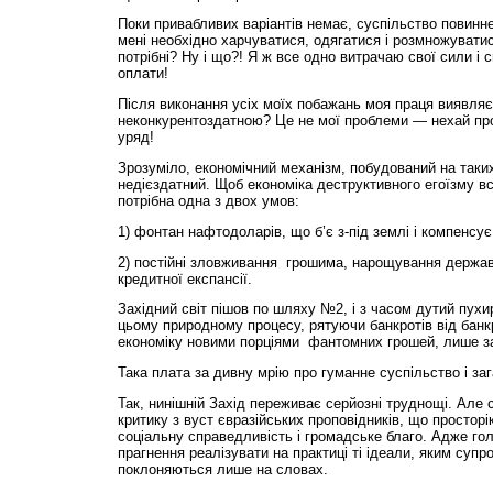
Поки привабливих варіантів немає, суспільство повин
мені необхідно харчуватися, одягатися і розмножуватис
потрібні? Ну і що?! Я ж все одно витрачаю свої сили і с
оплати!
Після виконання усіх моїх побажань моя праця виявля
неконкурентоздатною? Це не мої проблеми — нехай про
уряд!
Зрозуміло, економічний механізм, побудований на таких
недієздатний. Щоб економіка деструктивного егоїзму в
потрібна одна з двох умов:
1) фонтан нафтодоларів, що б’є з-під землі і компенсує 
2) постійні зловживання грошима, нарощування держав
кредитної експансії.
Західний світ пішов по шляху №2, і з часом дутий пухи
цьому природному процесу, рятуючи банкротів від банк
економіку новими порціями фантомних грошей, лише зат
Така плата за дивну мрію про гуманне суспільство і за
Так, нинішній Захід переживає серйозні труднощі. Але 
критику з вуст євразійських проповідників, що просто
соціальну справедливість і громадське благо. Адже го
прагнення реалізувати на практиці ті ідеали, яким суп
поклоняються лише на словах.