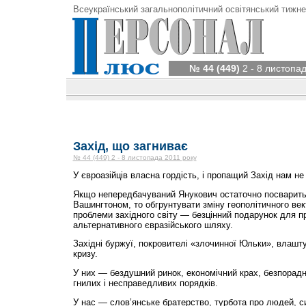
Всеукраїнський загальнополітичний освітянський тижне
№ 44 (449)
2 - 8 листопад
Захід, що загниває
№ 44 (449) 2 - 8 листопада 2011 року
У євроазійців власна гордість, і пропащий Захід нам не 
Якщо непередбачуваний Янукович остаточно посварить
Вашингтоном, то обгрунтувати зміну геополітичного ве
проблеми західного світу — безцінний подарунок для п
альтернативного євразійського шляху.
Західні буржуї, покровителі «злочинної Юльки», влашт
кризу.
У них — бездушний ринок, економічний крах, безпорадні
гнилих і несправедливих порядків.
У нас — слов’янське братерство, турбота про людей, с