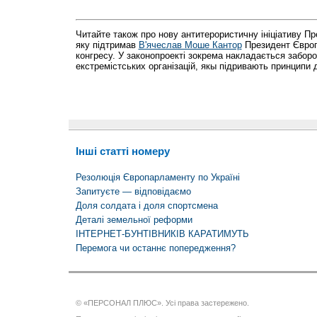
Читайте також про нову антитерористичну ініціативу Пр
яку підтримав
В'ячеслав Моше Кантор
Президент Європ
конгресу. У законопроекті зокрема накладається заборо
екстремістських організацій, якы підривають принципи д
Інші статті номеру
Резолюція Європарламенту по Україні
Запитуєте — відповідаємо
Доля солдата і доля спортсмена
Деталі земельної реформи
ІНТЕРНЕТ-БУНТІВНИКІВ КАРАТИМУТЬ
Перемога чи останнє попередження?
© «ПЕРСОНАЛ ПЛЮС». Усі права застережено.