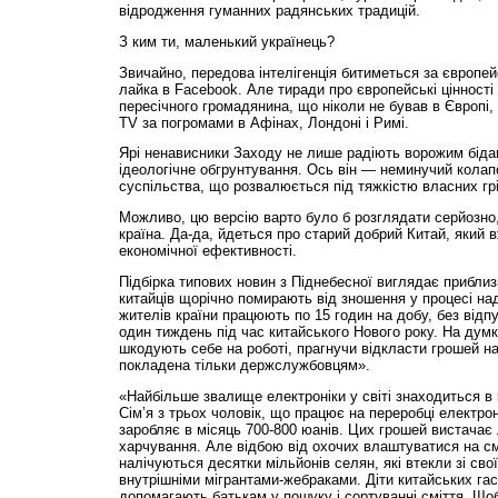
відродження гуманних радянських традицій.
З ким ти, маленький українець?
Звичайно, передова інтелігенція битиметься за європей
лайка в Facebook. Але тиради про європейські цінності
пересічного громадянина, що ніколи не бував в Європі,
TV за погромами в Афінах, Лондоні і Римі.
Ярі ненависники Заходу не лише радіють ворожим бідам,
ідеологічне обгрунтування. Ось він — неминучий колап
суспільства, що розвалюється під тяжкістю власних грі
Можливо, цю версію варто було б розглядати серйозно,
країна. Да-да, йдеться про старий добрий Китай, який 
економічної ефективності.
Підбірка типових новин з Піднебесної виглядає приблиз
китайців щорічно помирають від зношення у процесі на
жителів країни працюють по 15 годин на добу, без відп
один тиждень під час китайського Нового року. На думку
шкодують себе на роботі, прагнучи відкласти грошей на
покладена тільки держслужбовцям».
«Найбільше звалище електроніки у світі знаходиться в к
Сім’я з трьох чоловік, що працює на переробці електро
заробляє в місяць 700-800 юанів. Цих грошей вистачає
харчування. Але відбою від охочих влаштуватися на см
налічуються десятки мільйонів селян, які втекли зі свої
внутрішніми мігрантами-жебраками. Діти китайських гаст
допомагають батькам у пошуку і сортуванні сміття. Що