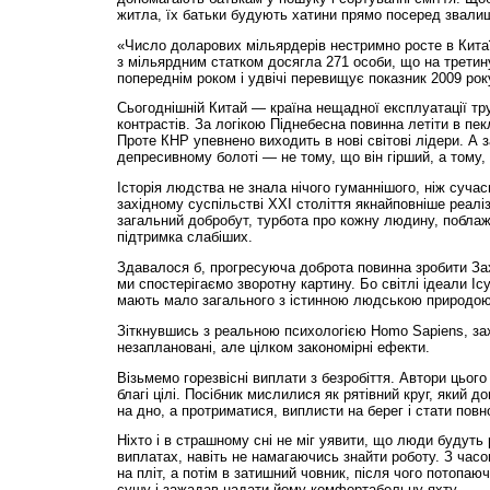
житла, їх батьки будують хатини прямо посеред звали
«Число доларових мільярдерів нестримно росте в Китаї.
з мільярдним статком досягла 271 особи, що на третину
попереднім роком і удвічі перевищує показник 2009 рок
Сьогоднішній Китай — країна нещадної експлуатації тр
контрастів. За логікою Піднебесна повинна летіти в пе
Проте КНР упевнено виходить в нові світові лідери. А з
депресивному болоті — не тому, що він гірший, а тому,
Історія людства не знала нічого гуманнішого, ніж сучас
західному суспільстві XXI століття якнайповніше реалізо
загальний добробут, турбота про кожну людину, поблаж
підтримка слабіших.
Здавалося б, прогресуюча доброта повинна зробити За
ми спостерігаємо зворотну картину. Бо світлі ідеали І
мають мало загального з істинною людською природою
Зіткнувшись з реальною психологією Homo Sapiens, за
незаплановані, але цілком закономірні ефекти.
Візьмемо горезвісні виплати з безробіття. Автори цьог
благі цілі. Посібник мислилися як рятівний круг, який 
на дно, а протриматися, виплисти на берег і стати пов
Ніхто і в страшному сні не міг уявити, що люди будуть 
виплатах, навіть не намагаючись знайти роботу. З часо
на пліт, а потім в затишний човник, після чого потопа
сушу і зажадав надати йому комфортабельну яхту.