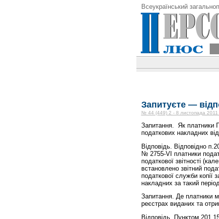
Всеукраїнський загальноп
Запитуєте — відп
№ 44 (449) 2 - 8 листопада 2011
Запитання. Як платники П
податкових накладних від
Відповідь. Відповідно п.2
№ 2755-VI платники подат
податкової звітності (кал
встановлено звітний пода
податкової служби копії 
накладних за такий періо
Запитання. Де платники м
реєстрах виданих та отр
Відповідь. Пунктом 201.15