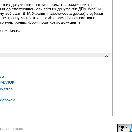
вітних документів платників податків юридичних та
ння до електронної бази звітних документів ДПА України
у веб-сайті ДПА України (http://www.sta.gov.ua) в рубриці
електронну звітність« — > «Інформаційно-аналітичне
тр електронних форм податкових документів«
ні м. Києва
ів
ОМИЛОК
ртсмена
редпокою
ва застережено.