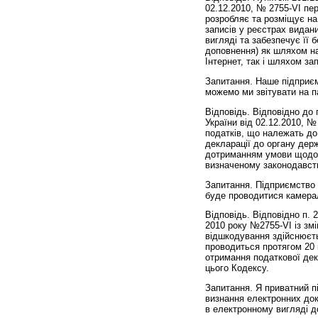
02.12.2010, № 2755-VI пе
розробляє та розміщує на
записів у реєстрах видан
вигляді та забезпечує її
доповнення) як шляхом на
Інтернет, так і шляхом зап
Запитання. Наше під­приєм
можемо ми звітувати на п
Відповідь. Відповідно до п
України від 02.12.2010, №
податків, що належать до
декларації до органу дер
дотриманням умови щодо р
визначеному законодавст
Запитання. Підприємство
буде проводитися камера
Відповідь. Відповідно п. 
2010 року №2755-VI із з
відшкодування здійснюєть
проводиться протягом 20 
отримання податкової декл
цього Кодексу.
Запитання. Я приватний п
визнання електронних доку
в електронному вигляді д