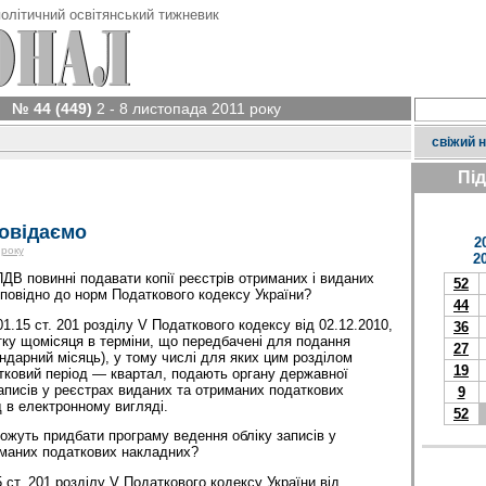
олітичний освітянський тижневик
№ 44 (449)
2 - 8 листопада 2011 року
свіжий 
Пі
овідаємо
2
 року
2
ДВ повинні подавати копії реєстрів отриманих і виданих
52
повідно до норм Податкового кодексу України?
44
01.15 ст. 201 розділу V Податкового кодексу від 02.12.2010,
36
ку щомісяця в терміни, що передбачені для подання
27
ендарний місяць), у тому числі для яких цим розділом
19
тковий період — квартал, подають органу державної
записів у реєстрах виданих та отриманих податкових
9
д в електронному вигляді.
52
ожуть придбати програму ведення обліку записів у
иманих податкових накладних?
 ст. 201 розділу V Податкового кодексу України від