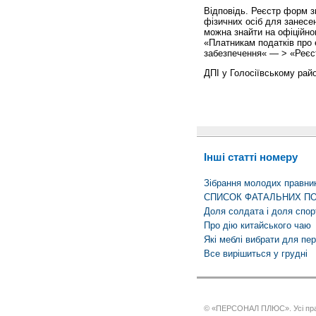
Відповідь. Реєстр форм з
фізичних осіб для занесе
можна знайти на офіційном
«Платникам податків про 
забезпечення« — > «Реєс
ДПІ у Голосіївському райо
Інші статті номеру
Зібрання молодих правник
СПИСОК ФАТАЛЬНИХ П
Доля солдата і доля спо
Про дію китайського чаю
Які меблі вибрати для пе
Все вирішиться у грудні
© «ПЕРСОНАЛ ПЛЮС». Усі пра