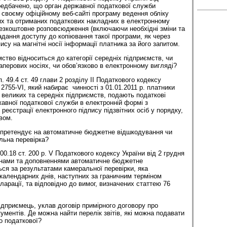
редбачено, що орган державної податкової служби
 своєму офіційному веб-сайті програму ведення обліку
их та отриманих податкових накладних в електронному
 безкоштовне розповсюдження (включаючи необхідні зміни та
дання доступу до копіювання такої програми, як через
ису на магнітні носії інформації платника за його запитом.
ство відноситься до категорії середніх під­приємств, чи
аперових носіях, чи обов’язково в електронному вигляді?
. 49.4 ст. 49 глави 2 розділу II Податкового кодексу
 2755-VI, який набирає чинності з 01.01.2011 р. платники
 великих та середніх підприємств, подають податкові
жавної податкової служби в електронній формі з
еєстрації електронного підпису підзвітних осіб у порядку,
вом.
 претендує на автоматичне бюджетне відшкодування чи
льна перевірка?
200.18 ст. 200 р. V Податкового кодексу України від 2 грудня
мінами та доповненнями автоматичне бюджетне
ся за результатами камеральної перевірки, яка
календарних днів, наступних за граничним терміном
арації, та відповідно до вимог, визначених статтею 76
ідприємець, уклав договір примірного договору про
ментів. Де можна найти перелік звітів, які можна подавати
о податкової?