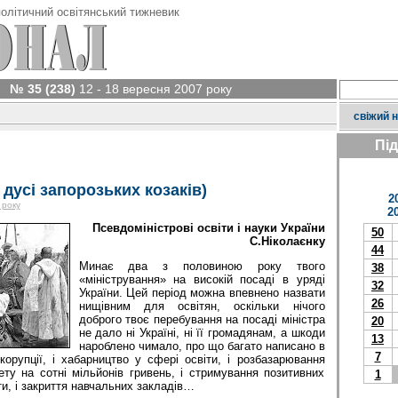
олітичний освітянський тижневик
№ 35 (238)
12 - 18 вересня 2007 року
свіжий 
Пі
 дусі запорозьких козаків)
2
 року
2
Псевдоміністрові освіти і науки України
50
С.Ніколаєнку
44
Минає два з половиною року твого
38
«міністрування» на високій посаді в уряді
32
України. Цей період можна впевнено назвати
26
нищівним для освітян, оскільки нічого
доброго твоє перебування на посаді міністра
20
не дало ні Україні, ні її громадянам, а шкоди
13
нароблено чимало, про що багато написано в
7
корупції, і хабарництво у сфері освіти, і розбазарювання
ту на сотні мільйонів гривень, і стримування позитивних
1
ти, і закриття навчальних закладів…