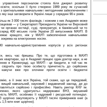
я управління персоналом стояла біля джерел розвитку
 освіти, оскільки її було створено 1989 року як сучасний
з оригінальними навчальним і методичним забезпеченням і
 яку інші заговорили в Україні лише у середині 90-х років.
ільш як 3 000 тисяч фахівців, і кожним з них Академія може
працював — у Секретаріаті Президента України чи Верховній
в чи органах юстиції, суді, прокуратурі, в банківській чи то
 серед 400 міських голів України 20 випускників МАУП. В
емає кращого, ніж у МАУП забезпечення навчальними
 зокрема на електронних носіях.
0 навчально-адміністративних корпусів у всіх регіонах
віти, весь час брешеш. Про те, що підготовка в МАУП
их квартирах, що в Академії працює один доктор наук, а не
нню в Кіровограді, що МАУП - це бандити, в той час як
 свідчить про твою особисту причетність до серйозних
е кажучи вже про злочини проти освіти і бюджетні
мію, а її знає вся Україна, той скаже, що це передовий,
й вищий навчальний, науковий і видавничий заклад, де до
ставляться серйозно і професійно. Навіть ректор КНУ ім.
опенко, якого «дратують» недержавні ВНЗ, змушений
ність МАУП, особливо її кадровий і ресурсний потенціал.
З щорічно закуповують у МАУП тисячі примірників книг (а
 1,5 млн книг щорічно).