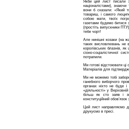
Якби цей лист писали за
націоналістами), знаючи 
вони б сказали: «Який т
товариш, і самого люцип
собою мати, твоїх погр
газетами будемо битися з
(простіть випускники ПТУ)
тебе чорт!
Але нинішні козаки (на жа
таких висловлювань не в
королівських блазнів, як
сіоно-соціалістичної си
потрапили.
Ми готові відстоювати ці 
Матеріалів для підтвердж
Ми не можемо тобі заборо
ганебного виборчого про
органах ніхто не буде і
«діяльності» у Верховній
більш як сто заяв і з
конституційний обов’язок 
Цей лист направляємо дл
друкуємо в пресі.