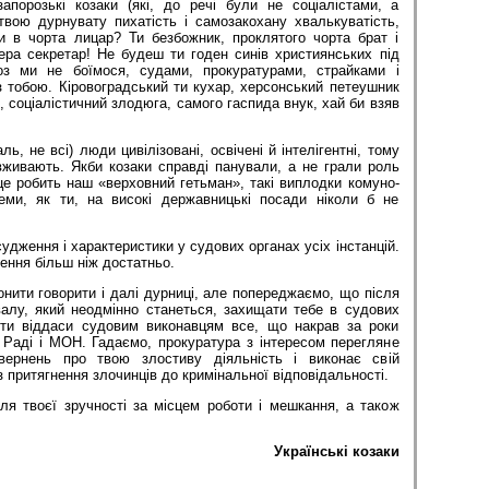
порозькі козаки (які, до речі були не соціалістами, а
твою дурнувату пихатість і самозакохану хвалькуватість,
и в чорта лицар? Ти безбожник, проклятого чорта брат і
ера секретар! Не будеш ти годен синів християнських під
оз ми не боїмося, судами, прокуратурами, страйками і
 тобою. Кіровоградський ти кухар, херсонський петеушник
, соціалістичний злодюга, самого гаспида внук, хай би взяв
ль, не всі) люди цивілізовані, освічені й інтелігентні, тому
живають. Якби козаки справді панували, а не грали роль
 це робить наш «верховний гетьман», такі виплодки комуно-
стеми, як ти, на високі державницькі посади ніколи б не
судження і характеристики у судових органах усіх інстанцій.
ення більш ніж достатньо.
нити говорити і далі дурниці, але попереджаємо, що після
валу, який неодмінно станеться, захищати тебе в судових
 ти віддаси судовим виконавцям все, що накрав за роки
 Раді і МОН. Гадаємо, прокуратура з інтересом перегляне
вернень про твою злостиву діяльність і виконає свій
з притягнення злочинців до кримінальної відповідальності.
я твоєї зручності за місцем роботи і мешкання, а також
Українські козаки