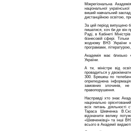
Міжрегіональна Академі
національної української
виший навчальний заклад 
дистанційною освітою, про
За цей період випущено б
пишатися, хоч би де він 
Раді, в Кабінеті Міністрі
бізнесовій сфері. Тільки
жодному ВНЗ України н
програмами, літературою,
Академія має близько 4
України.
А ти, міністре від ос
провадиться у двокімнатн
300. Брешеш по телебаче
оприлюднена інформація
замовних злочинів, н
правопорушення.
Насправді хто знає Акаде
національно орієнтовани
всіх питань діяльності 
Тараса Шевченка В.Ск
відзначити велику потуж
«Шевченківці» та інші ВН
всього в Академії видають