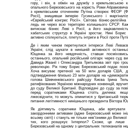
гору, і він, в обмін на дружбу з кремльовською к
опального Березовського на користь Роми Абрамовича
з кремлівським оточенням Путіна створює ФЕОР (Ф
Росії), знищивши імперію Гусинського і маргіналі
«Єврейський конгрес Росії». Світова бізнес-релігійна
ледь не через всю територію колишнього СРСР. Каж
витискає бізнес Леві з Росії, а його зацікавленіст
хабатських структур в Україні зростає. Нині Борис
активно спілкуються, плетуть інтриги в Росії проти Путі
Де і яким чином перетнулися інтереси Леві Леваєв
Україні, слід шукати в нинішній активності останнь
Ющенка за його невдячність, ставши посміховис
останнього, опальний російський олігарх через суд в
Давида Жванії і Олександра Третьякова звіт про гро
революцію. Рік тому Борис Березовський подає позов
Хоча висуває претензії на 50 млн доларів США, 
підтвердження близько 23 млн доларів на «демократі
голова Шевченківського райсуду Києва Ірина Тель
ратифікованих Україною міжнародних конвенцій, вручити
до суду Великої Британії. Відповідачі до суду за пов
перед соратниками Ющенка стоїть дилема: якщ
лжесвідчити, то можуть опинитися у британській тюр
питання легітимності нинішнього президента Віктора Ю
Як діятимуть соратники Ющенка, аби врятувати 
закордонними активами (адже Березовський може ініц
всьому світі) і стануть не тільки нев’їзними до Великої
тих, кого розшукує Інтерпол? Схоже, це лише п
Березовський на одному з центральних телеканалів нед