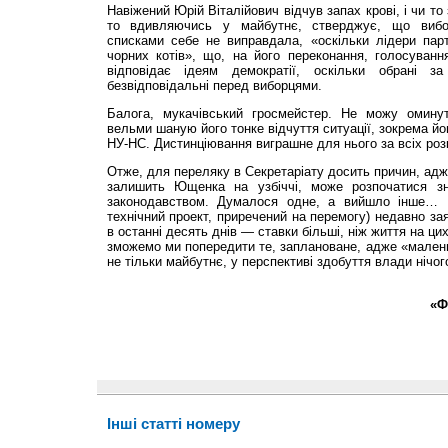
Навіжений Юрій Віталійович відчув запах крові, і чи то
то вдивляючись у майбутнє, стверджує, що вибо
списками себе не виправдала, «оскільки лідери пар
чорних котів», що, на його переконання, голосуванн
відповідає ідеям демократії, оскільки обрані з
безвідповідальні перед виборцями.
Балога, мукачівський гросмейстер. Не можу омину
вельми шаную його тонке відчуття ситуації, зокрема йо
НУ-НС. Дистинціювання виграшне для нього за всіх роз
Отже, для переляку в Секретаріату досить причин, адж
залишить Ющенка на узбіччі, може розпочатися зн
законодавством. Думалося одне, а вийшло інше… 
технічний проект, приречений на перемогу) недавно зая
в останні десять днів — ставки більші, ніж життя на ци
зможемо ми попередити те, заплановане, адже «маленьк
не тільки майбутнє, у перспективі здобуття влади нічог
«Ф
Інші статті номеру