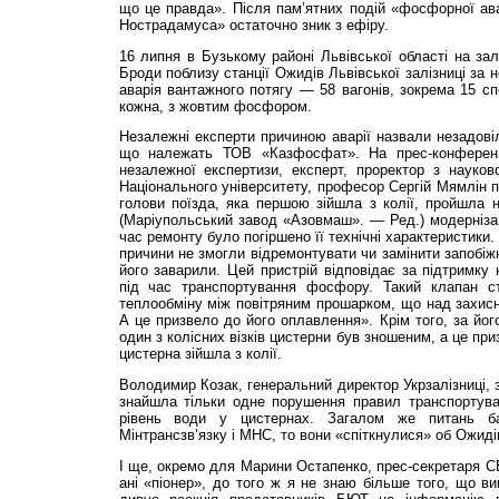
що це правда». Після пам’ятних подій «фосфорної ав
Нострадамуса» остаточно зник з ефіру.
16 липня в Бузькому районі Львівської області на за
Броди поблизу станції Ожидів Львівської залізниці за 
аварія вантажного потягу — 58 вагонів, зокрема 15 сп
кожна, з жовтим фосфором.
Незалежні експерти причиною аварії назвали незадовіл
що належать ТОВ «Казфосфат». На прес-конференці
незалежної експертизи, експерт, проректор з науков
Національного університету, професор Сергій Мямлін п
голови поїзда, яка першою зійшла з колії, пройшла 
(Маріупольський завод «Азовмаш». — Ред.) модернізац
час ремонту було погіршено її технічні характеристики.
причини не змогли відремонтувати чи замінити запобіж
його заварили. Цей пристрій відповідає за підтримку 
під час транспортування фосфору. Такий клапан с
теплообміну між повітряним прошарком, що над захис
А це призвело до його оплавлення». Крім того, за йог
один з колісних візків цистерни був зношеним, а це при
цистерна зійшла з колії.
Володимир Козак, генеральний директор Укрзалізниці, 
знайшла тільки одне порушення правил транспортув
рівень води у цистернах. Загалом же питань б
Мінтрансзв’язку і МНС, то вони «спіткнулися» об Ожид
І ще, окремо для Марини Остапенко, прес-секретаря СБУ
ані «піонер», до того ж я не знаю більше того, що ви