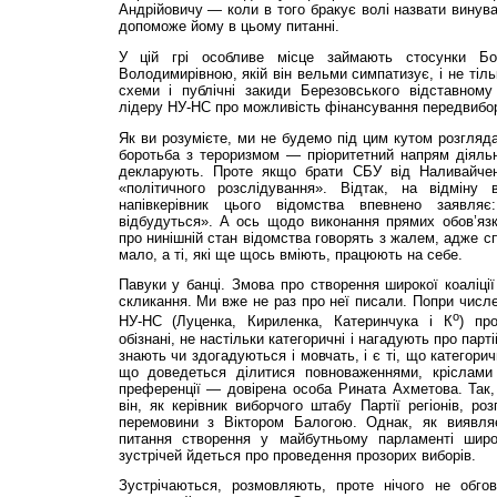
Андрійовичу — коли в того бракує волі назвати винува
допоможе йому в цьому питанні.
У цій грі особливе місце займають стосунки Б
Володимирівною, якій він вельми симпатизує, і не тіль
схеми і публічні закиди Березовського відставному
лідеру НУ-НС про можливість фінансування передвибор
Як ви розумієте, ми не будемо під цим кутом розгляд
боротьба з тероризмом — пріоритетний напрям діяльн
декларують. Проте якщо брати СБУ від Наливайчен
«політичного розслідування». Відтак, на відміну 
напівкерівник цього відомства впевнено заявл
відбудуться». А ось щодо виконання прямих обов’яз
про нинішній стан відомства говорять з жалем, адже с
мало, а ті, які ще щось вміють, працюють на себе.
Павуки у банці. Змова про створення широкої коаліції
скликання. Ми вже не раз про неї писали. Попри числе
о
НУ-НС (Луценка, Кириленка, Катеринчука і К
) про
обізнані, не настільки категоричні і нагадують про парті
знають чи здогадуються і мовчать, і є ті, що категори
що доведеться ділитися повноваженнями, кріслам
преференції — довірена особа Рината Ахметова. Так,
він, як керівник виборчого штабу Партії регіонів, ро
перемовини з Віктором Балогою. Однак, як виявля
питання створення у майбутньому парламенті широ
зустрічей йдеться про проведення прозорих виборів.
Зустрічаються, розмовляють, проте нічого не обго