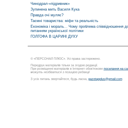
Чинодрал-«підривник»
Зупинена мить Василя Кука
Правда очі муляє?
Таємні товариства: міфи та реальність
Економіка і мораль... Чому проблема співвідношення д
питанням української політики
ГОЛГОФА В ЦАРИНІ ДУХУ
© «ПЕРСОНАЛ ПЛЮС». Усі права застережено.
Передрук матеріалів тільки за згодою редакції.
При розміщенні матеріалів в Інтернет обов’язкове
посилання на са
можуть незбігатися з позицією редакції
З усіх питань звертайтеся, будь ласка,
gazetapplus@gmail.com