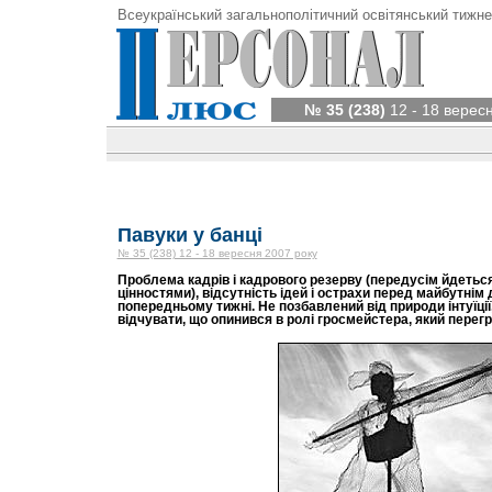
Всеукраїнський загальнополітичний освітянський тижне
№ 35 (238)
12 - 18 верес
Павуки у банці
№ 35 (238) 12 - 18 вересня 2007 року
Проблема кадрів і кадрового резерву (передусім йдетьс
цінностями), відсутність ідей і острахи перед майбутнім 
попередньому тижні. Не позбавлений від природи інтуїції
відчувати, що опинився в ролі гросмейстера, який перегр