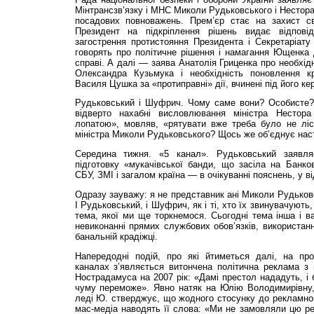
Мінтранс­зв’язку і МНС Миколи Рудьковського і Нестор
посадових повноважень. Прем’єр стає на захист сво
Президент на підкріплення рішень видає відпові
загострення протистояння Президента і Секретаріату
говорять про політичне рішення і намагання Ющенка 
справі. А далі — заява Анатолія Гриценка про необхідн
Олександра Кузьмука і необхідність поновлення кр
Василя Цушка за «протиправні» дії, вчинені під його ке
Рудьковський і Шуфрич. Чому саме вони? Особисте? 
відверто нахабні висловлювання міністра Нест
лопатою», мовляв, «рятувати вже треба було не ліс
міністра Миколи Рудьковського? Щось же об’єднує наст
Середина тижня. «5 канал». Рудьковський заявл
підготовку «мукачівської банди, що засіла на Банков
СБУ, ЗМІ і загалом країна — в очікуванні пояснень, у в
Одразу зауважу: я не представник ані Миколи Рудьков
І Рудьковський, і Шуфрич, як і ті, хто їх звинувачують
тема, якої ми ще торкнемося. Сьогодні тема інша і в
невиконанні прямих службових обов’язків, використан
банальній крадіжці.
Напередодні подій, про які йтиметься далі, на про
каналах з’являється витончена політична реклама з 
Нострадамуса на 2007 рік: «Дамі престол нададуть, і 
чуму переможе». Явно натяк на Юлію Володимирівну, 
леді Ю. стверджує, що жодного стосунку до рекламног
мас-медіа наводять її слова: «Ми не замовляли цю рек