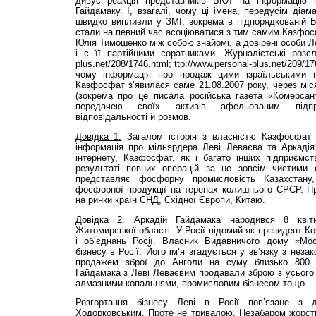
дивує реакція представників БЮТ на інформацію 
Гайдамаку. І, взагалі, чому ці імена, передусім діам
швидко випливли у ЗМІ, зокрема в підпорядкованій БЮ
стали на певний час асоціюватися з тим самим Казфосф
Юлія Тимошенко між собою знайомі, а довірені особи Ле
і є її партійними соратниками. Журналістські розслід
plus.net/208/1746.html; ttp://www.personal-plus.net/209/1
чому інформація про продаж цими ізраїльськими 
Казфосфат з’явилася саме 21.08.2007 року, через міс
(зокрема про це писала російська газета «Комерсан
передачею своїх активів афельованим підп
відповідальності й розмов.
Довідка 1.
Загалом історія з власністю Казфосфат н
інформація про мільярдера Леві Леваєва та Аркадія
інтернету, Казфосфат, як і багато інших підприємст
результаті певних операцій за не зовсім чистим
представляє фосфорну промисловість Казахстану
фосфорної продукції на теренах колишнього СРСР. Пр
на ринки країн СНД, Східної Європи, Китаю.
Довідка 2.
Аркадій Гайдамака народився 8 квіт
Житомирської області. У Росії відомий як президент Ко
і об’єднань Росії. Власник Видавничого дому «Мос
бізнесу в Росії. Його ім’я згадується у зв’язку з неза
продажем зброї до Анголи на суму близько 800
Гайдамака з Леві Леваєвим продавали зброю з усього
алмазними копальнями, промисловим бізнесом тощо.
Розгортання бізнесу Леві в Росії пов’язане з
Ходорковським. Проте не тривалою. Незабаром жорст