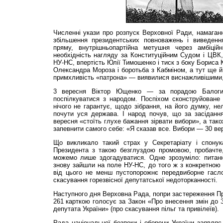
Численні укази про розпуск Верховної Ради, намаган
збільшення президентських повноважень і виведен
пряму, внутрішньопартійна метушня через амбіційн
необхідність нагляду за Конституційним Судом і ЦВК
НУ-НС, впертість Юлії Тимошенко і тиск з боку Бориса
Олександра Мороза і боротьба з Кабміном, а тут ще й 
примхливість «патрона» — виявилися виснажливішими,
3 вересня Віктор Ющенко — за порадою Балоги
поспілкуватися з народом. Поспіхом сконструйоване 
нічого не гарантує, щодо зібрання, на його думку, не
почути уся держава. І народ почув, що за засіданн
вересня «стоїть глухе бажання зірвати вибори», а так
запевнити самого себе: «Я сказав все. Вибори — 30 ве
Що викликало такий страх у Секретаріату і спонук
Президента з такою безглуздою промовою, пробачте
можемо лише здогадуватися. Одне зрозуміло: питанн
знову зайшли на поле НУ-НС, до того ж з конкретною 
від цього не менш пустопорожнє передвиборне гасл
скасування горезвісної депутатської недоторканності.
Наступного дня Верховна Рада, попри застереження Пре
261 карткою голосує за Закон «Про внесення змін до 
депутата України» (про скасування пільг та привілеїв).
Рада національної безпеки і оборони України заявляє 