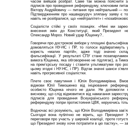
часом вийшов розбрат. Саме так можна пояснити зая
підписів про проведення референдуму, ключовим питан
Віктору Андрійовичу — питання про нейтральний — по
Підтвердженням про нашвидкуруч зляпану заяву є той
навіть не розібралися, що «нейтралітет» і «позаблоковіс
Соціалісти стійкі у своїх позиціях. «Нині ми заре
внесення змін до Конституції, який Президент н
Олександр Мороз. Новий удар Ющенку?..
Говорячи про дострокові вибори у площині фальсифікаці
домовляться НУ-НС і ПР, то голоси відбиратимуть 
користь «малих партій», адже тоді значно скл
фальсифікації. У результаті СПУ стане позапарламен
вимога Ющенка, яка обговоренню не підлягає), а Тим
на прем’єрську посаду і ставити ультиматуми про роз
цьому згодні і НУ-НС, і ПР). Відтак значні шанси з’яв
навіть прогресивної соціалістки.
Плете своє павутиння і Юлія Володимирівна. Вмо
відмови Юлії Тимошенко від ініціювання референ
особисто Ющенка нічого не дали. Не допомогли
висновку, що слід відмовитися від намагання зареєструв
підписів для проведення Всеукраїнського рефере
референдуму попри протистояння ЦВК, керуючись тільк
Водночас всі розуміють, що Юлія Володимирівна зав’яз
Сьогодні вона публічно не вірить, що Президент 
переговори про участь у широкій коаліції, проте готує
що Президент знову хоче потрапити в цю пастку», — з