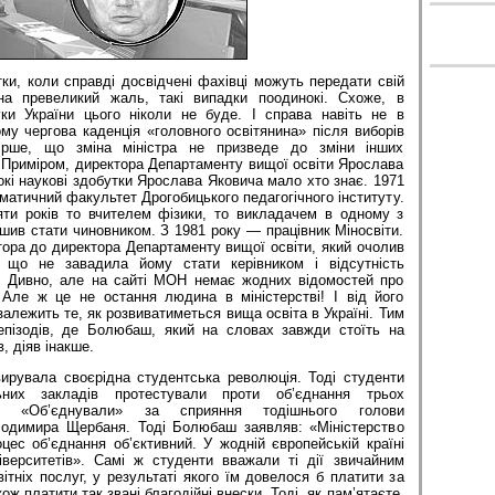
тки, коли справді досвідчені фахівці можуть передати свій
на превеликий жаль, такі випадки поодинокі. Схоже, в
ауки України цього ніколи не буде. І справа навіть не в
кому чергова каденція «головного освітянина» після виборів
Гірше, що зміна міністра не призведе до зміни інших
. Приміром, директора Департаменту вищої освіти Ярослава
кі наукові здобутки Ярослава Яковича мало хто знає. 1971
ематичний факультет Дрогобицького педагогічного інституту.
ти років то вчителем фізики, то викладачем в одному з
рішив стати чиновником. З 1981 року — працівник Міносвіти.
ора до директора Департаменту вищої освіти, який очолив
 що не завадила йому стати керівником і відсутність
ї. Дивно, але на сайті МОН немає жодних відомостей про
 Але ж це не остання людина в міністерстві! І від його
залежить те, як розвиватиметься вища освіта в Україні. Тим
епізодів, де Болюбаш, який на словах завжди стоїть на
в, діяв інакше.
ирувала своєрідна студентська революція. Тоді студенти
ьних закладів протестували проти об’єднання трьох
н. «Об’єднували» за сприяння тодішнього голови
лодимира Щербаня. Тоді Болюбаш заявляв: «Міністерство
цес об’єднання об’єктивний. У жодній європейській країні
ніверситетів». Самі ж студенти вважали ті дії звичайним
ітніх послуг, у результаті якого їм довелося б платити за
ож платити так звані благодійні внески. Тоді, як пам’ятаєте,