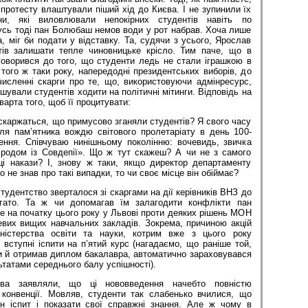
 протесту влаштували піший хід до Києва. І не зупинили їх
они, які виловлювали непокірних студентів навіть по
усь тоді пан Болюбаш немов води у рот набрав. Хоча лише
, міг би подати у відставку. Та, судячи з усього, Ярослав
ів залишати тепле чиновницьке крісло. Тим паче, що в
говорився до того, що студенти ледь не стали іграшкою в
 того ж таки року, напередодні президентських виборів, до
численні скарги про те, що, використовуючи адмінресурс,
шували студентів ходити на політичні мітинги. Відповідь на
варта того, щоб її процитувати:
скаржаться, що примусово зганяли студентів? Я свого часу
ля пам’ятника вождю світового пролетаріату в день 100-
ення. Співчуваю нинішньому поколінню: вочевидь, звичка
в родом із Совдепії». Що ж тут скажеш? А чи не з самого
ці накази? І, знову ж таки, якщо директор департаменту
о не знав про такі випадки, то чи своє місце він обіймає?
тудентство зверталося зі скаргами на дії керівників ВНЗ до
ато. Та ж чи допомагав їм залагодити конфлікти пан
 на початку цього року у Львові проти деяких рішень МОН
евих вищих навчальних закладів. Зокрема, причиною акцій
ністерства освіти та науки, котрим вже з цього року
вступні іспити на п’ятий курс (нагадаємо, що раніше той,
и й отримав диплом бакалавра, автоматично зараховувався
ьтатами середнього балу успішності).
ства заявляли, що ці нововведення начебто повністю
 конвенції. Мовляв, студенти так слабенько вчилися, що
н іспит і показати свої справжні знання. Але ж чому в