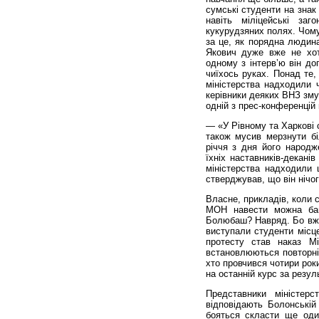
сумські студенти на знак
навіть міліцейські заг
кукурудзяних полях. Чом
за це, як порядна людина
Якович дуже вже не хот
одному з інтерв’ю він до
чиїхось руках. Понад те,
міністерства надходили 
керівники деяких ВНЗ зму
одній з прес-конференцій 
— «У Рівному та Харкові 
також мусив мерзнути бі
річчя з дня його народж
їхніх наставників-декані
міністерства надходили 
стверджував, що він нічог
Власне, прикладів, коли с
МОН навести можна баг
Болюбаш? Навряд. Бо вже
виступали студенти місц
протесту став наказ Мі
встановлюються повторні 
хто провчився чотири рок
на останній курс за резул
Представники міністер
відповідають Болонській
бояться скласти ще оди