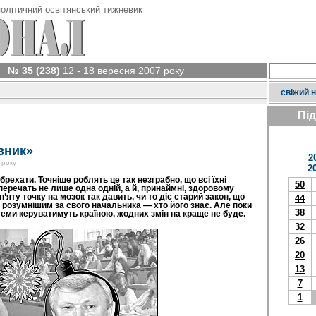
олітичний освітянський тижневик
№ 35 (238)
12 - 18 вересня 2007 року
свіжий 
Пі
вник»
2
 року
2
рехати. Точніше роблять це так незграбно, що всі їхні
50
уперечать не лише одна одній, а й, принаймні, здоровому
п’яту точку на мозок так давить, чи то діє старий закон, що
44
 розумнішим за свого начальника — хто його знає. Але поки
38
еми керуватимуть країною, жодних змін на краще не буде.
32
26
20
13
7
1