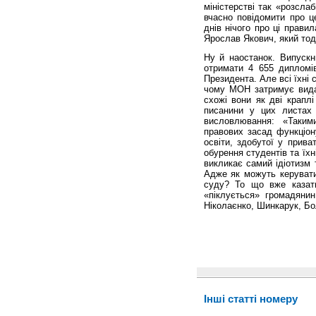
міністерстві так «розсл
вчасно повідомити про ц
днів нічого про ці прави
Ярослав Якович, який тоді
Ну й наостанок. Випускн
отримати 4 655 дипломів
Президента. Але всі їхні
чому МОН затримує видач
схожі вони як дві краплі
писанини у цих листах 
висловлювання: «Таки
правових засад функціон
освіти, здобутої у прив
обурення студентів та їхн
викликає самий ідіотизм 
Адже як можуть керувати
суду? То що вже казати
«піклується» громадянин
Ніколаєнко, Шинкарук, Бол
Інші статті номеру