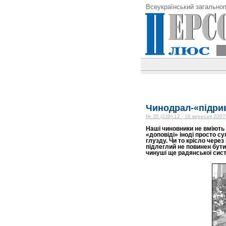
Всеукраїнський загальноп
Чинодрал-«підри
№ 35 (238) 12 - 18 вересня 2007
Наші чиновники не вміють б
«доповіді» іноді просто с
глузду. Чи то крісло через 
підлеглий не повинен бути
чинуші ще радянської сист