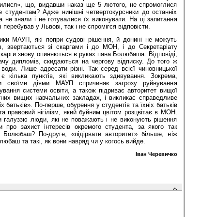
абилися», що, видавши наказ ще 5 лютого, не спромоглися
е студентам? Адже нинішні четвертокурсники до останніх
ла не знали і не готувалися їх виконувати. На ці запитання
 перебував у Львові, так і не спромігся відповісти.
ики МАУП, які попри судові рішення, й донині не можуть
, звертаються зі скаргами і до МОН, і до Секретаріату
 скарги знову опиняються в руках пана Болюбаша. Відповіді,
у дипломів, скидаються на чергову відписку. До того ж
 води. Лише адресати різні. Так серед всієї чиновницької
є кілька пунктів, які викликають здивування. Зокрема,
ми своїми діями МАУП спричиняє загрозу руйнування
ування системи освіти, а також підриває авторитет вищої
атних вищих навчальних закладах, і викликає справедливе
іх батьків». По-перше, обурення у студентів та їхніх батьків
та правовий нігілізм, який буйним цвітом розцвітає в МОН.
 галуззю люди, які не поважають і не виконують рішення
 про захист інтересів окремого студента, за якого так
 Болюбаш? По-друге, «підірвати авторитет» більше, ніж
юбаш та такі, як вони навряд чи у когось вийде.
Іван Черевичко