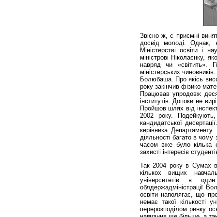
Звісно ж, є приємні виня
досвід молоді. Однак, 
Міністерстві освіти і н
міністрові Ніколаєнку, я
навряд чи «світить». 
міністерських чиновників
Болюбаша. Про якісь висо
року закінчив фізико-мат
Працював упродовж деся
інститутів. Допоки не ви
Пройшов шлях від інспект
2002 року. Подейкують,
кандидатської дисертаці
керівника Департаменту.
діяльності багато в чому 
часом вже було кілька 
захисті інтересів студенті
Так 2004 року в Сумах в
кількох вищих навчал
університетів в оди
облдержадміністрації Во
освіти наполягає, що про
немає такої кількості у
перерозподілом ринку осв
навчання ще більше, а так