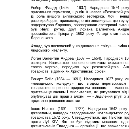
Роберт Фладд (1595 — 1637). Народився 1574 року,
прихильник герметики, що він її назвав «Розенкрейцер
Ді роль вищого англійського езотерика. Хоч і нев
розенкрейцерів, привселюдно він звеличував цю груп
подорожував Європою, обговорюючи езотеричні питанн
був Янус Грутер, друг Йохана Валентина Андр
гросмейстерів Пріорату. 1602 року Фладд став наст
Лоренського.
Фладд був посвячений у «відновлення світу» — зміна
людського інтелекту.
Йоган Валентин Андреа (1637 — 1654). Народився 158
езотерик. Вважається основоположником «християнсь
своєю чергою, породило рух розенкрейцерів. А
товариств, відомих як Християнські союзи.
Роберт Бойл (1654 — 1691). Народився 1627 року, си
«невидимого коледжу», що згодом перетворився 
товариство сприяння природним знанням — масонськ
пристанище вченим і мислителям, які рятувалися від ін
опублікував дві праці з алхімії — «Виділення ртуті з
щодо знецінювання золота».
Ісаак Ньютон (1691 — 1727). Народився 1642 року 
джерелами, нащадок стародавнього шотландського род
товариства 1672 року. Стверджується, що Ньютон про
проти Луї XIV. Він не був відомим масоном, одн
джентльменів Спалдінга — організації, що вважалася 