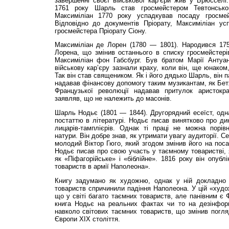
завершенні своєї військової кар’єри жив у Брюсселі
1761 року Шарль став гросмейстером Тевтонсько
Максиміліан 1770 року успадкував посаду гросмей
Відповідно до документів Пріорату, Максиміліан ус
гросмейстера Пріорату Сіону.
Максиміліан де Лорен (1780 — 1801). Народився 17
Лорена, що змінив останнього в списку гросмейстері
Максиміліан фон Габсбург. Був братом Марії Антуан
військову кар’єру зазнали краху, коли він, ще юнаком
Так він став священиком. Як і його дядько Шарль, він 
надавав фінансову допомогу таким музикантам, як Бетх
Французької революції надавав притулок аристокр
заявляв, що не належить до масонів.
Шарль Нодьє (1801 — 1844). Другорядний есеїст, одн
постаттю в літературі. Нодьє писав винятково про дин
лицарів-тамплієрів. Однак ті праці не можна порів
натури. Він добре знав, як утримати увагу аудиторії. 
молодий Віктор Гюго, який згодом змінив його на поса
Нодьє писав про свою участь у таємному товаристві, я
як «Піфагорійське» і «біблійне». 1816 року він опубл
товариств в армії Наполеона».
Книгу задумано як художню, однак у ній докладно 
товариств спричинили падіння Наполеона. У цій «худож
що у світі багато таємних товариств, але панівним є 
книга Нодьє на реальних фактах чи то на дезінформ
навколо світових таємних товариств, що змінив погл
Європи ХІХ століття.