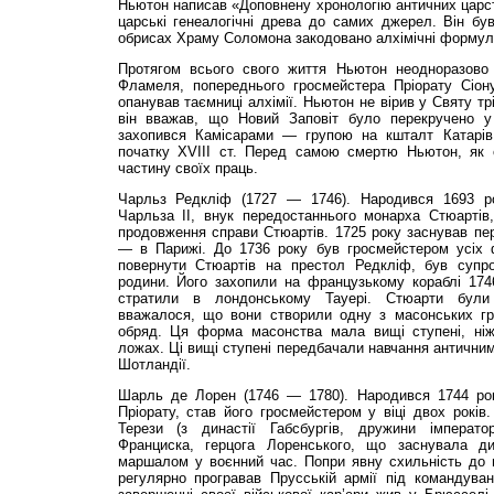
Ньютон написав «Доповнену хронологію античних царс
царські генеалогічні древа до самих джерел. Він бу
обрисах Храму Соломона закодовано алхімічні формул
Протягом всього свого життя Ньютон неодноразово 
Фламеля, попереднього гросмейстера Пріорату Сіону
опанував таємниці алхімії. Ньютон не вірив у Святу тр
він вважав, що Новий Заповіт було перекручено у 
захопився Камісарами — групою на кшталт Катарів
початку ХVІІІ ст. Перед самою смертю Ньютон, як 
частину своїх праць.
Чарльз Редкліф (1727 — 1746). Народився 1693 р
Чарльза II, внук передостаннього монарха Стюартів
продовження справи Стюартів. 1725 року заснував пе
— в Парижі. До 1736 року був гросмейстером усіх 
повернути Стюартів на престол Редкліф, був супро
родини. Його захопили на французькому кораблі 1746
стратили в лондонському Тауері. Стюарти були
вважалося, що вони створили одну з масонських гр
обряд. Ця форма масонства мала вищі ступені, ніж
ложах. Ці вищі ступені передбачали навчання античним
Шотландії.
Шарль де Лорен (1746 — 1780). Народився 1744 рок
Пріорату, став його гросмейстером у віці двох років.
Терези (з династії Габсбургів, дружини імперато
Франциска, герцога Лоренського, що заснувала дин
маршалом у воєнний час. Попри явну схильність до 
регулярно програвав Прусській армії під командува