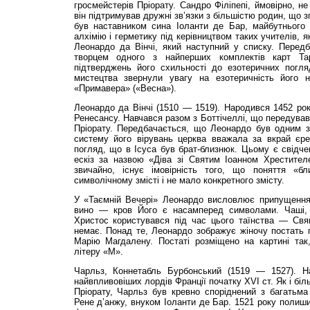
гросмейстерів Пріорату. Сандро Філіпепі, ймовірно, н
він підтримував дружні зв’язки з більшістю родин, що 
був наставником сина Іоланти де Бар, майбутнього 
алхімію і герметику під керівництвом таких учителів, 
Леонардо да Вінчі, який наступний у списку. Передб
творцем одного з найперших комплектів карт Та
підтверджень його схильності до езотеричних погляд
мистецтва звернули увагу на езотеричність його н
«Примавера» («Весна»).
Леонардо да Вінчі (1510 — 1519). Народився 1452 рок
Ренесансу. Навчався разом з Боттічеллі, що передував
Пріорату. Передбачається, що Леонардо був одним з
систему його вірувань церква вважала за вкрай єр
погляд, що в Ісуса був брат-близнюк. Цьому є свідчен
ескіз за назвою «Діва зі Святим Іоанном Хрестител
звичайно, існує імовірність того, що поняття «б
символічному змісті і не мало конкретного змісту.
У «Таємній Вечері» Леонардо висловлює припущення
вино — кров Його є насамперед символами. Чаші,
Христос користувався під час цього таїнства — Св
немає. Понад те, Леонардо зображує жіночу постать 
Марію Магдалену. Постаті розміщено на картині так
літеру «М».
Чарльз, Коннетабль Бурбонський (1519 — 1527). Н
найвпливовіших лордів Франції початку ХVІ ст. Як і біл
Пріорату, Чарльз був кревно споріднений з багатьма
Рене д’анжу, внуком Іоланти де Бар. 1521 року полиш