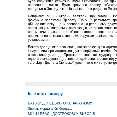
було сприйнято серйозно, коли з’ясувалося, що Дрік
написанння листа. Було зроблено спробу зв’язат
середнього Заходу, які співпрацювали з родиною Рокф
Бейджент, Чі і Лінкольн вважали, що відомі «Про
фактично належали Пріорату Сіону. У результаті тр
дійшла висновку, що їх засновано на реальному докум
через «якусь масонську організацію чи орієнтоване н
яке, маючи в назві слово «Сіон», створило свою прог
проникнення в масонство, аби керувати соціальними,
установами».
Багато дослідників вважають, що за всією цією «димов
і плутанини проглядається дуже серйозний намір». У
якщо повернутися до Протоколів сіонських мудреців: «
одного розчарування до іншого, щоб вони нарешті від 
того Царя-Деспота Сіонської крові, якого ми готуємо дл
Інші статті номеру
БАТЬКИ ДОНЕЦЬКОГО СЕПАРАТИЗМУ
Зирить морда із біг-борда…
МІФИ І РЕАЛІЇ ДОСТРОКОВИХ ВИБОРІВ