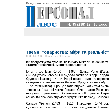
Всеукраїнський загальнополітичний освітянський тижне
№ 35 (238)
12 - 18 верес
Таємні товариства: міфи та реальніс
№ 35 (238) 12 - 18 вересня 2007 року
Ми продовжуємо публікацію книжки Миколи Сенченка та
«Таємні товариства: міфи та реальність»
Іоланта де Бар (1480 — 1483). Дочка Рене Д’анж
сімнадцятирічному віці її видали заміж за Феррі, лорд
Ордену півмісяця. Коли Феррі помер, Іоланта перетв
священного паломництва Лорена. Вдруге місце набуло
— за язичництва). Про це стало відомо, коли там вияв
тевтонської матері-богині Розмер. Син Іоланти Рене, на
герцогом Лоренським. Він навчався у Флоренції. Серед
основний спонсор відомого художника періоду Ренесанс
Сандро Філіпепі (1483 — 1510). Народився 1444 рок
відомий як Боттічеллі. Як і вже згадуваний Нікол