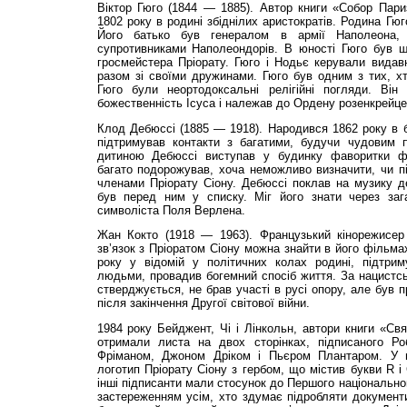
Віктор Гюго (1844 — 1885). Автор книги «Собор Пари
1802 року в родині збіднілих аристократів. Родина Гюг
Його батько був генералом в армії Наполеона,
супротивниками Наполеондорів. В юності Гюго був 
гросмейстера Пріорату. Гюго і Нодьє керували вида
разом зі своїми дружинами. Гюго був одним з тих, хт
Гюго були неортодоксальні релігійні погляди. Він
божественність Ісуса і належав до Ордену розенкрейцер
Клод Дебюссі (1885 — 1918). Народився 1862 року в бі
підтримував контакти з багатими, будучи чудовим п
дитиною Дебюссі виступав у будинку фаворитки фр
багато подорожував, хоча неможливо визначити, чи п
членами Пріорату Сіону. Дебюссі поклав на музику де
був перед ним у списку. Міг його знати через заг
символіста Поля Верлена.
Жан Кокто (1918 — 1963). Французький кінорежисер 
зв’язок з Пріоратом Сіону можна знайти в його фільма
року у відомій у політичних колах родині, підтри
людьми, провадив богемний спосіб життя. За нацистськ
стверджується, не брав участі в русі опору, але був
після закінчення Другої світової війни.
1984 року Бейджент, Чі і Лінкольн, автори книги «Св
отримали листа на двох сторінках, підписаного Р
Фріманом, Джоном Дріком і Пьєром Плантаром. У ве
логотип Пріорату Сіону з гербом, що містив букви R і
інші підписанти мали стосунок до Першого національно
застереженням усім, хто здумає підробляти документи