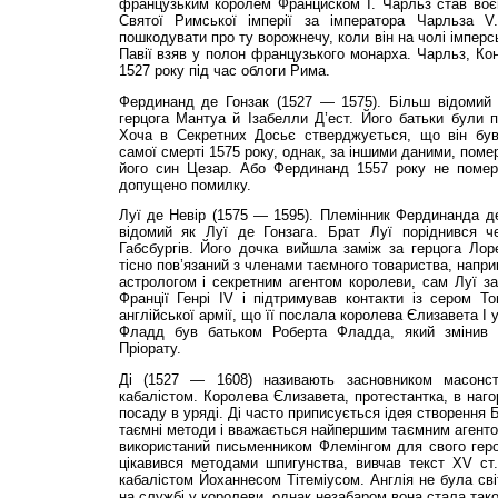
французьким королем Франциском I. Чарльз став воєн
Святої Римської імперії за імператора Чарльза 
пошкодувати про ту ворожнечу, коли він на чолі імперс
Павії взяв у полон французького монарха. Чарльз, Ко
1527 року під час облоги Рима.
Фердинанд де Гонзак (1527 — 1575). Більш відомий 
герцога Мантуа й Ізабелли Д’ест. Його батьки були 
Хоча в Секретних Досьє стверджується, що він був
самої смерті 1575 року, однак, за іншими даними, поме
його син Цезар. Або Фердинанд 1557 року не помер
допущено помилку.
Луї де Невір (1575 — 1595). Племінник Фердинанда де
відомий як Луї де Гонзага. Брат Луї поріднився ч
Габсбургів. Його дочка вийшла заміж за герцога Лор
тісно пов’язаний з членами таємного товариства, напри
астрологом і секретним агентом королеви, сам Луї з
Франції Генрі IV і підтримував контакти із сером 
англійської армії, що її послала королева Єлизавета I
Фладд був батьком Роберта Фладда, який змінив 
Пріорату.
Ді (1527 — 1608) називають засновником масонст
кабалістом. Королева Єлизавета, протестантка, в наго
посаду в уряді. Ді часто приписується ідея створення Б
таємні методи і вважається найпершим таємним агентом
використаний письменником Флемінгом для свого геро
цікавився методами шпигунства, вивчав текст ХV ст.
кабалістом Йоханнесом Тітеміусом. Англія не була св
на службі у королеви, однак незабаром вона стала так