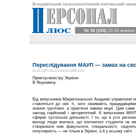
Всеукраїнський загальнополітичний освітянський тижне
№ 42 (193)
20-25 жовтня 
Переслідування МАУП — замах на св
№ 42 (193) 20-25 жовтня 2006 року
Прем’єр-міністру України
В.Януковичу
Від випускників Міжрегіональної Академії управління п
ставляться до них ті, кого називають працедавцям
знання грунтовні, а практичні навики міцні. Цим са
заклад серйозний і авторитетний. А випускники МАУ
сферах суспільної діяльності. І те, що в усіх регіон
молоді люди вчитися, що контингент студентів не з
створювати нові факультети, спеціальності, свідчит
популярність — не тільки в Україні, а й у всьому світі.