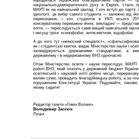
народилася Українська Консервативна партія — о
національно-демократичного руху в Європі, стало п
МАУП як на навчальний заклад. І хоч вступ до партії, я
ідеології, це вибір самого студента — залежно від йог
переконання, і хоч студентів в УКП всього 25%
консерватизму переважно вчені, викладачі — представн
елі­ти, — переслідується саме вищий навчальний закла
і несущі гріхи: ксенофобію, антисемітизм, юдофобію.
А до чого тут «неякісний спеціаліст», «сфальсифіко
як і студентські квитки, видає Міністерство науки і осв
затверджуються державними стандартами, а ви
державному і в недержавному ВНЗ одночасно.
Отож Міністерство освіти і науки переслідує МАУП 
роботі ВНЗ, який платить у державний бюджет України 
освітянській і науковій еліті робочі місця, перерахо
великі суми, провадить благодійницьку роботу, а за «ін
порушенням Конституції України. Подумайте, панове,
якому сидите!
Редактор газети «Гомін Волині»
Володимир Засєкін
Луцьк