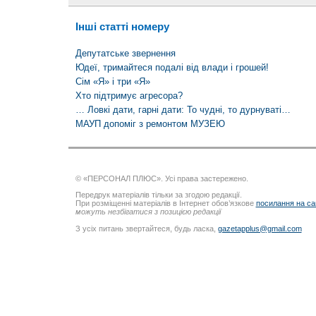
Інші статті номеру
Депутатське звернення
Юдеї, тримайтеся подалі від влади і грошей!
Сім «Я» і три «Я»
Хто підтримує агресора?
… Ловкі дати, гарні дати: То чудні, то дурнуваті…
МАУП допоміг з ремонтом МУЗЕЮ
© «ПЕРСОНАЛ ПЛЮС». Усі права застережено.
Передрук матеріалів тільки за згодою редакції.
При розміщенні матеріалів в Інтернет обов’язкове
посилання на са
можуть незбігатися з позицією редакції
З усіх питань звертайтеся, будь ласка,
gazetapplus@gmail.com