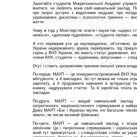
Запитайте студентів Міжрегіональної Академії управлі
вчитися, чи люблять вони свій навчальний заклад. П
про творчі зустрічі з видатними людьми, про поїздк
україномовні дискотеки і психологічні тренінги — вес
життя.
Чому ж тоді у Мініс­терстві освіти і науки так «щиро» с
неякісні», «дипломи підроблені», «студенти липові», «в
А хто перевірив усе це неупереджено, об’єктивно, з
України недержавного зразка перебувають під приціл
скрізь у ВНЗ України, які мають статус державних, всі
члени АНУ; студенти — відмінники, випускники — спеціа
Отут і стають зрозумілими причини пильної уваги вла
По-перше, МАУП — це конкурентоспроможний ВНЗ Украї
абітурієнти, а й викладачі, бо тут можна не тільки от
зарплату, а й продовжити навчання в аспірантурі та
книжку, надрукувати статтю. Та й заробітна плата в
закладах.
По-друге, МАУП — вищий навчальний заклад нац
патріотичного, націоналістичного спрямування в найкр
Девіз МАУП «Бог і Україна» муляє очі багатьом «безба
землі», як писав великий Шевченко.
По-третє, МАУП — це навчальний заклад з яскра
обличчям. Це і патріотичне спрямування, і українськи
який тут пропагується, і стовідсоткове слово за укра