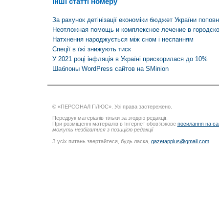
Інші статті номеру
За рахунок детінізації економіки бюджет України попов
Неотложная помощь и комплексное лечение в городск
Натхнення народжується між сном і неспанням
Спеції в їжі знижують тиск
У 2021 році інфляція в Україні прискорилася до 10%
Шаблоны WordPress сайтов на SMinion
© «ПЕРСОНАЛ ПЛЮС». Усі права застережено.
Передрук матеріалів тільки за згодою редакції.
При розміщенні матеріалів в Інтернет обов’язкове
посилання на са
можуть незбігатися з позицією редакції
З усіх питань звертайтеся, будь ласка,
gazetapplus@gmail.com