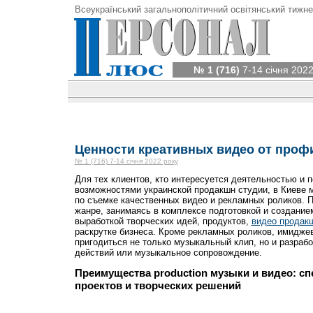
Всеукраїнський загальнополітичний освітянський тижне
№ 1 (716)
7-14 січня 2022
Ценности креативных видео от проф
№ 1 (716) 7-14 січня 2022 року
Для тех клиентов, кто интересуется деятельностью и 
возможностями украинской продакшн студии, в Киеве 
по съемке качественных видео и рекламных роликов. П
жанре, занимаясь в комплексе подготовкой и созданием
выработкой творческих идей, продуктов,
видео продак
раскрутке бизнеса. Кроме рекламных роликов, имидже
пригодиться не только музыкальный клип, но и разраб
действий или музыкальное сопровождение.
Преимущества production музыки и видео: с
проектов и творческих решений