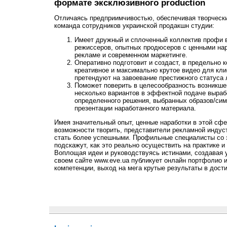
формате эксклюзивного production
Отличаясь предприимчивостью, обеспечивая творчески
команда сотрудников украинской продакшн студии:
Имеет дружный и сплоченный коллектив профи 
режиссеров, опытных продюсеров с ценными нар
рекламе и современном маркетинге.
Оперативно подготовит и создаст, в предельно к
креативное и максимально крутое видео для кли
претендуют на завоевание престижного статуса 
Поможет поверить в целесообразность возникше
несколько вариантов в эффектной подаче выраб
определенного решения, выбранных образов/сим
презентации наработанного материала.
Имея значительный опыт, ценные наработки в этой сфе
возможности творить, представители рекламной индус
стать более успешными. Профильные специалисты со 
подскажут, как это реально осуществить на практике и
Воплощая идеи и руководствуясь истинами, создавая 
своем сайте www.eve.ua публикует онлайн портфолио и
компетенции, выход на мега крутые результаты в дос