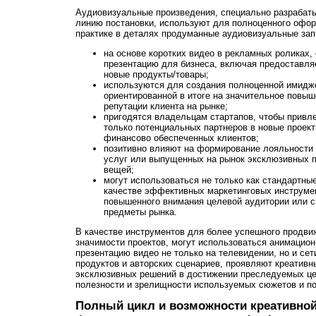
Аудиовизуальные произведения, специально разраба
линию постановки, используют для полноценного офор
практике в деталях продуманные аудиовизуальные зап
на основе коротких видео в рекламных роликах
презентацию для бизнеса, включая предоставля
новые продукты/товары;
используются для создания полноценной имидж
ориентированной в итоге на значительное повы
репутации клиента на рынке;
пригодятся владельцам стартапов, чтобы привл
только потенциальных партнеров в новые проект
финансово обеспеченных клиентов;
позитивно влияют на формирование лояльности 
услуг или выпущенных на рынок эксклюзивных п
вещей;
могут использоваться не только как стандартны
качестве эффективных маркетинговых инструмен
повышенного внимания целевой аудитории или 
предметы рынка.
В качестве инструментов для более успешного продви
значимости проектов, могут использоваться анимацио
презентацию видео не только на телевидении, но и сет
продуктов и авторских сценариев, проявляют креативн
эксклюзивных решений в достижении преследуемых це
полезности и зрелищности используемых сюжетов и по
Полный цикл и возможности креативной