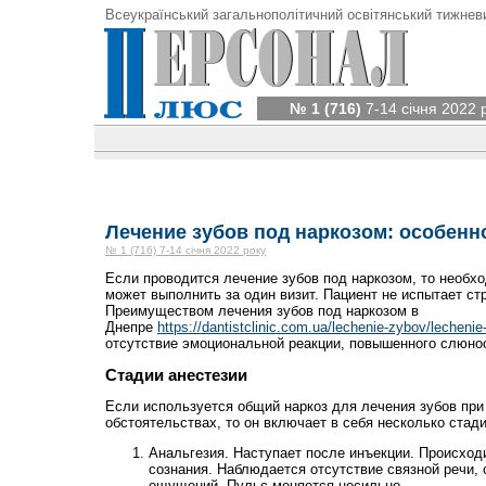
Всеукраїнський загальнополітичний освітянський тижнев
№ 1 (716)
7-14 січня 2022 
Лечение зубов под наркозом: особен
№ 1 (716) 7-14 січня 2022 року
Если проводится лечение зубов под наркозом, то необ
может выполнить за один визит. Пациент не испытает ст
Преимуществом лечения зубов под наркозом в
Днепре
https://dantistclinic.com.ua/lechenie-zybov/lechen
отсутствие эмоциональной реакции, повышенного слюно
Стадии анестезии
Если используется общий наркоз для лечения зубов при
обстоятельствах, то он включает в себя несколько стад
Анальгезия. Наступает после инъекции. Происхо
сознания. Наблюдается отсутствие связной речи, 
ощущений. Пульс меняется несильно.