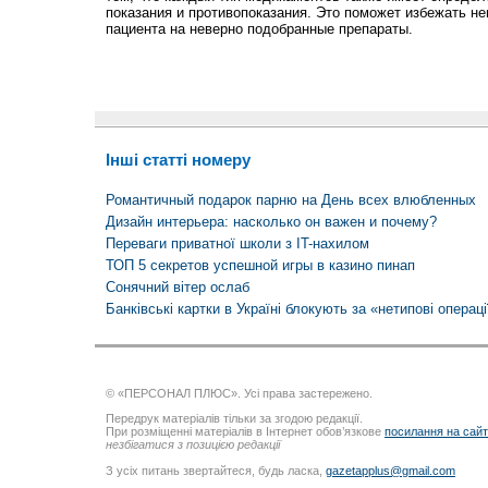
показания и противопоказания. Это поможет избежать н
пациента на неверно подобранные препараты.
Інші статті номеру
Романтичный подарок парню на День всех влюбленных
Дизайн интерьера: насколько он важен и почему?
Переваги приватної школи з IT-нахилом
ТОП 5 секретов успешной игры в казино пинап
Сонячний вітер ослаб
Банківські картки в Україні блокують за «нетипові операц
© «ПЕРСОНАЛ ПЛЮС». Усі права застережено.
Передрук матеріалів тільки за згодою редакції.
При розміщенні матеріалів в Інтернет обов’язкове
посилання на сай
незбігатися з позицією редакції
З усіх питань звертайтеся, будь ласка,
gazetapplus@gmail.com