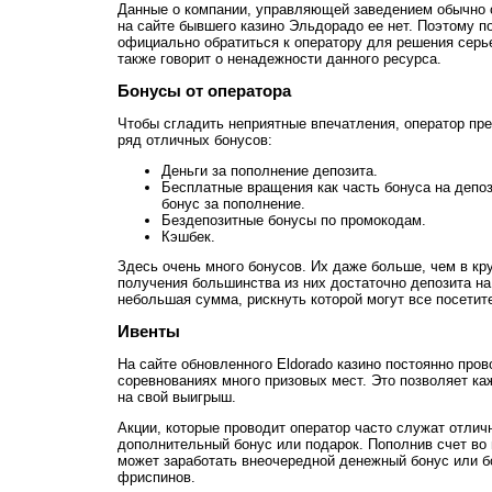
Данные о компании, управляющей заведением обычно о
на сайте бывшего казино Эльдорадо ее нет. Поэтому п
официально обратиться к оператору для решения серь
также говорит о ненадежности данного ресурса.
Бонусы от оператора
Чтобы сгладить неприятные впечатления, оператор пр
ряд отличных бонусов:
Деньги за пополнение депозита.
Бесплатные вращения как часть бонуса на депоз
бонус за пополнение.
Бездепозитные бонусы по промокодам.
Кэшбек.
Здесь очень много бонусов. Их даже больше, чем в кр
получения большинства из них достаточно депозита на
небольшая сумма, рискнуть которой могут все посетит
Ивенты
На сайте обновленного Eldorado казино постоянно пров
соревнованиях много призовых мест. Это позволяет ка
на свой выигрыш.
Акции, которые проводит оператор часто служат отли
дополнительный бонус или подарок. Пополнив счет во 
может заработать внеочередной денежный бонус или 
фриспинов.