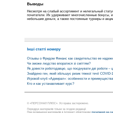
Выводы
Несмотря на слабый ассортимент и нелегальный статус,
почитатели. Их удерживают многочисленные бонусы, и
небольшие деньги, а также постоянные турниры и акции
Інші статті номеру
Отзывы о Фридом Финанс как свидетельство ее надеж
Чи зможе людство впоратися зі сміттям?
Як довести роботодавцю, що поєднувати дві роботи – 
Знайдено ген, який збільшує ризик тяжкої течії COVID-
Игровой клуб «Адмирал»: особенности и преимуществ
Кто и как устанавливает курс?
© «ПЕРСОНАЛ ПЛЮС». Усі права застережено.
Передрук матеріалів тільки за згодою редакції.
При розміщенні матеріалів в Інтернет обов’язкове
посилання на са