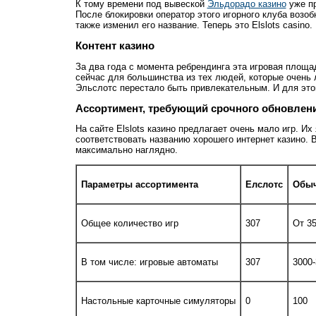
К тому времени под вывеской
Эльдорадо казино
уже пр
После блокировки оператор этого игорного клуба возоб
также изменил его название. Теперь это Elslots casino.
Контент казино
За два года с момента ребрендинга эта игровая площа
сейчас для большинства из тех людей, которые очень 
Эльслотс перестало быть привлекательным. И для этог
Ассортимент, требующий срочного обновлен
На сайте Elslots казино предлагает очень мало игр. Их
соответствовать названию хорошего интернет казино. В
максимально наглядно.
Параметры ассортимента
Елслотс
Обыч
Общее количество игр
307
От 3
В том числе: игровые автоматы
307
3000-
Настольные карточные симуляторы
0
100