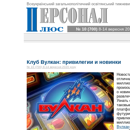
Всеукраїнський загальнополітичний освітянський тижневи
№ 10 (700)
8-14 вересня 20
Клуб Вулкан: привилегии и новинки
№ 10 (700) 8-14 вересня 2020 року
Новост
отличн
миллио
произо
о нови
развлеч
Узнать 
таковы
платфо
футури
привле
миллио
Вулкан