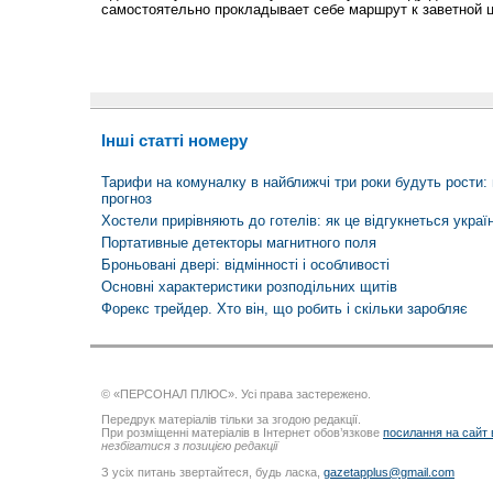
самостоятельно прокладывает себе маршрут к заветной 
Інші статті номеру
Тарифи на комуналку в найближчі три роки будуть рости:
прогноз
Хостели прирівняють до готелів: як це відгукнеться украї
Портативные детекторы магнитного поля
Броньовані двері: відмінності і особливості
Основні характеристики розподільних щитів
Форекс трейдер. Хто він, що робить і скільки заробляє
© «ПЕРСОНАЛ ПЛЮС». Усі права застережено.
Передрук матеріалів тільки за згодою редакції.
При розміщенні матеріалів в Інтернет обов’язкове
посилання на сайт
незбігатися з позицією редакції
З усіх питань звертайтеся, будь ласка,
gazetapplus@gmail.com