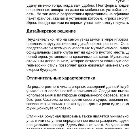
сутки.
удачу именно тогда, когда вам удобно. Платформа подд
современных аппаратов даже на мобильных устройствах
сеть. Не так давно разработчики представили на официа
пакет файлов, скачав и установив которые, игроки смогу
Здесь всегда одними из первых участники смогут изучать
Дизайнерское решение
Неудивительно, что на самой узнаваемой в мире игровой
применили футуристическое дизайнерское решение. Осн
представители всемирно известных мультфильмов, виде
официальном сайте клуба нет ни одного пустого места. 
полей здесь установлены красочные заставки. Музыкаль
отличным дополнением, которое создает уникальную обс
геймерский стиль позволяет даже новичкам моментально 
скором будущем.
Отличительные характеристики
Из ряда огромного числа игорных заведений данный клуб
уникальных особенностей и привилегий. Среди них высоко
использования в платформе современного сервера, все 
быстрее. Система за все время своего существования не 
зависаниях и прочих глюках здесь даже и речи идти не м
функционирует исправно.
Отличная бонусная программа также является уникальной
участники получили определенное вознаграждение, адми
специального повода. Здесь большая часть бонусов явл