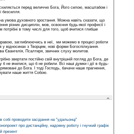
схиляється перед величчю Бога, Його силою, масштабом і
і безсилля.
дна умова духовного зростання. Можна навіть сказати, що
чення різних дисциплін, мов, освоєння будь-якої професії і
м потрібні в тому числі для того, щоб вчитися глибше
равою, заглиблюючись в неї, ми можемо в процесі роботи
ні у відносинах з Творцем, нові форми Богоспілкуання.
ва Євангелія, Псалтиря, звичних слуху молитов.
рібно звертати постійно свій внутрішній погляд до Бога, де
 б не вчилися, що б не робили. Всі наші думки і дії в будь-
прямовані до Бога. І тоді Господь, бачачи наше прагнення,
ачувати наше життя Собою.
в собі проводити засідання на "удальонці"
нопроект про дистанційну, надомну роботу і гнучкий графік
й презент