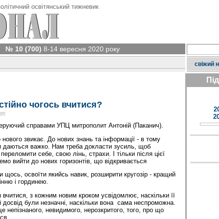
олітичний освітянський тижневик
№ 10 (700)
8-14 вересня 2020 року
свіжий 
Пі
тійно чогось вчитися?
2
оку
2
керуючий справами УПЦ митрополит Антоній (Паканич).
нового звикає. До нових знань та інформації - в тому
ки даються важко. Нам треба докласти зусиль, щоб
переломити себе, свою лінь, страхи. І тільки після цієї
мо вийти до нових горизонтів, що відкривається
и щось, освоїти якийсь навик, розширити кругозір - кращий
інню і гординею.
 вчитися, з кожним новим кроком усвідомлює, наскільки її
 досвід були незначні, наскільки вона сама неспроможна.
 ще непізнаного, невидимого, нерозкритого, того, про що
ся.