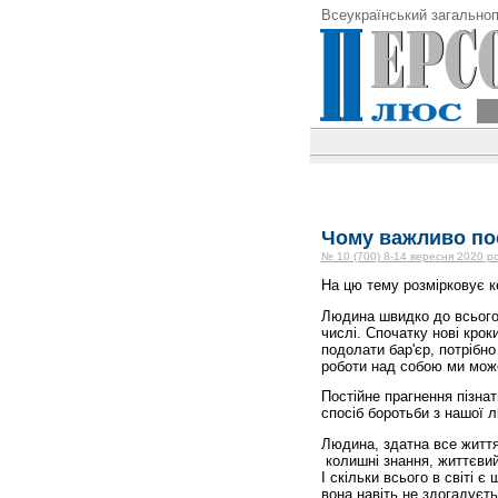
Всеукраїнський загальноп
Чому важливо пос
№ 10 (700) 8-14 вересня 2020 р
На цю тему розмірковує 
Людина швидко до всього 
числі. Спочатку нові кро
подолати бар'єр, потрібно 
роботи над собою ми може
Постійне прагнення пізнат
спосіб боротьби з нашої л
Людина, здатна все життя
колишні знання, життєвий
І скільки всього в світі є
вона навіть не здогадуєть