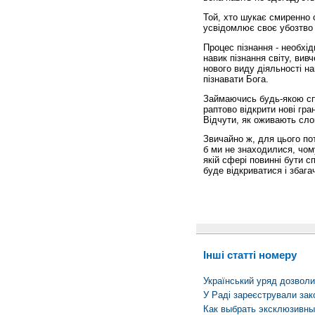
Той, хто шукає смиренно 
усвідомлює своє убозтво 
Процес пізнання - необхі
навик пізнання світу, вив
нового виду діяльності на
пізнавати Бога.
Займаючись будь-якою сп
раптово відкрити нові гра
Відчути, як оживають сло
Звичайно ж, для цього пот
б ми не знаходилися, чому
якій сфері повинні бути с
буде відкриватися і збаг
Інші статті номеру
Український уряд дозволи
У Раді зареєстрували зако
Как выбрать эксклюзивны