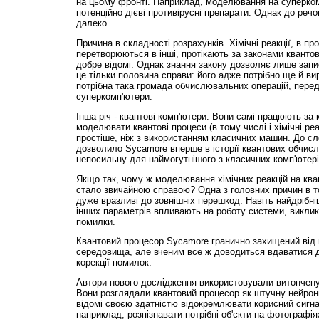
на цьому фронті. Наприклад, моделювання на суперком
потенційно дієві противірусні препарати. Однак до реч
далеко.
Причина в складності розрахунків. Хімічні реакції, в пр
перетворюються в інші, протікають за законами квантово
добре відомі. Однак знання закону дозволяє лише запи
це тільки половина справи: його адже потрібно ще й вир
потрібна така громада обчислювальних операцій, перед
суперкомп'ютери.
Інша річ - квантові комп'ютери. Вони самі працюють за
моделювати квантові процеси (в тому числі і хімічні реа
простіше, ніж з використанням класичних машин. До сл
дозволило Sycamore вперше в історії квантових обчисл
непосильну для наймогутнішого з класичних комп'ютері
Якщо так, чому ж моделювання хімічних реакцій на ква
стало звичайною справою? Одна з головних причин в т
дуже вразливі до зовнішніх перешкод. Навіть найдрібні
інших параметрів впливають на роботу системи, викли
помилки.
Квантовий процесор Sycamore гранично захищений від 
середовища, але вченим все ж доводиться вдаватися 
корекції помилок.
Автори нового дослідження використовували витончену
Вони розглядали квантовий процесор як штучну нейрон
відомі своєю здатністю відокремлювати корисний сигна
наприклад, розпізнавати потрібні об'єкти на фотографія