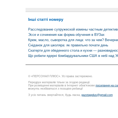
Інші статті номеру
Расследование супружеской измены частным детектив
Эссе и сочинения как форма обучения в ВУЗах
Крем, масло, сыворотка для лица: что за чем? Вечерни
Сніданок для школяра: як правильно почати день
Скатерти для обеденного стола и кухни — разновиднос
Що робили ядерні бомбардувальники США в небі над У
© «ПЕРСОНАЛ ПЛЮС». Усі права застережено.
Передрук матеріалів тільки за згодою редакції.
При розміщенні матеріалів в Інтернет обов’язкове
посилання на са
можуть незбігатися з позицією редакції
З усіх питань звертайтеся, будь ласка,
gazetapplus@gmail.com