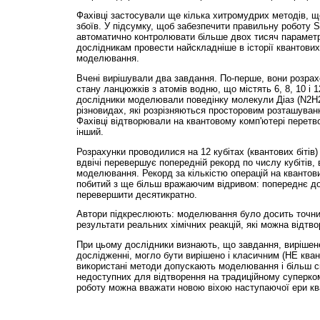
Фахівці застосували ще кілька хитромудрих методів, щ
збоїв. У підсумку, щоб забезпечити правильну роботу 
автоматично контролювати більше двох тисяч параметрів
дослідникам провести найскладніше в історії квантових
моделювання.
Вчені вирішували два завдання. По-перше, вони розрах
стану ланцюжків з атомів водню, що містять 6, 8, 10 і 1
дослідники моделювали поведінку молекули Діаз (N2H2
різновидах, які розрізняються просторовим розташуван
Фахівці відтворювали на квантовому комп'ютері перетв
інший.
Розрахунки проводилися на 12 кубітах (квантових бітів)
вдвічі перевершує попередній рекорд по числу кубітів,
моделювання. Рекорд за кількістю операцій на квантов
побитий з ще більш вражаючим відривом: попереднє д
перевершити десятикратно.
Автори підкреслюють: моделювання було досить точни
результати реальних хімічних реакцій, які можна відтво
При цьому дослідники визнають, що завдання, вирішен
дослідженні, могло бути вирішено і класичним (НЕ ква
використані методи допускають моделювання і більш с
недоступних для відтворення на традиційному суперком
роботу можна вважати новою віхою наступаючої ери кв