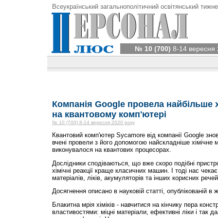
Всеукраїнський загальнополітичний освітянський тижне
№ 10 (700)
8-14 вересня 
Компанія Google провела найбільше 
на квантовому комп'ютері
№ 10 (700) 8-14 вересня 2020 року
Квантовий комп'ютер Sycamore від компанії Google знов
вчені провели з його допомогою найскладніше хімічне 
виконувалося на квантових процесорах.
Дослідники сподіваються, що вже скоро подібні пристр
хімічні реакції краще класичних машин. І тоді нас чека
матеріалів, ліків, акумуляторів та інших корисних речей
Досягнення описано в науковій статті, опублікованій в 
Блакитна мрія хіміків - навчитися на кінчику пера конс
властивостями: міцні матеріали, ефективні ліки і так да