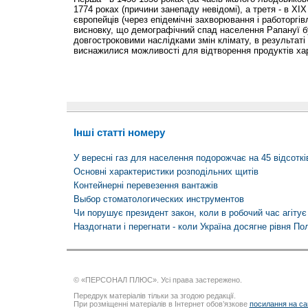
1774 роках (причини занепаду невідомі), а третя - в XIX 
європейців (через епідемічні захворювання і работоргі
висновку, що демографічний спад населення Рапануї бу
довгостроковими наслідками змін клімату, в результаті 
виснажилися можливості для відтворення продуктів ха
Інші статті номеру
У вересні газ для населення подорожчає на 45 відсоткі
Основні характеристики розподільних щитів
Контейнерні перевезення вантажів
Выбор стоматологических инструментов
Чи порушує президент закон, коли в робочий час агітує
Наздогнати і перегнати - коли Україна досягне рівня По
© «ПЕРСОНАЛ ПЛЮС». Усі права застережено.
Передрук матеріалів тільки за згодою редакції.
При розміщенні матеріалів в Інтернет обов’язкове
посилання на са