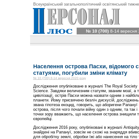
Всеукраїнський загальнополітичний освітянський тижне
№ 10 (700)
8-14 вересня 
Населення острова Пасхи, відомого 
статуями, погубили зміни клімату
№ 10 (700) 8-14 вересня 2020 року
Дослідження опубліковане в журналі The Royal Society 
Science. Завдяки величезним статуям, званим моаї, а 
цивілізації, острів Пасхи можна назвати одним з найбіл
планети. Йому присвячено безліч дискусій, досліджень і
звана гіпотеза екоцид, говорить, що аборигени Рапануї
острова, після чого почали війну один з одним, та так 
точки зору вважають, що населення острова знищили т
європейці.
Дослідження 2016 року, опубліковані в журналі Antiquit
знайдені на Рапануї, зовсім не схожі на знаряддя вбив
для обробітку землі, обробки їжі або нанесення на тіло