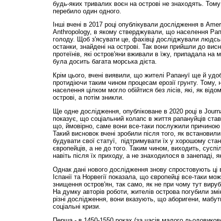
будь-яких тривалих воєн на острові не знаходять. Том
перебило один одного.
Інші вчені в 2017 році опублікували дослідження в Ameri
Anthropology, в якому стверджували, що населення Рап
голоду. Щоб з'ясувати це, фахівці досліджували людські
останки, знайдені на острові. Так вони прийшли до вис
протеїнів, які остров'яни вживали в їжу, припадала на 
була досить багата морська дієта.
Крім цього, вчені виявили, що жителі Рапануї ще й удо
протидіючи таким чином процесам ерозії грунту. Тому, 
населення цілком могло обійтися без лісів, які, як відо
острові, а потім зникли.
Ще одне дослідження, опубліковане в 2020 році в Journal
показує, що соціальний колапс в життя рапануйців став
що, ймовірно, саме вони все-таки послужили причиною з
Такий висновок вчені зробили після того, як встанови
будувати свої статуї, підтримувати їх у хорошому стан
європейців, а не до того. Таким чином, виходить, суспі
навіть після їх приходу, а не знаходилося в занепаді, 
Однак дані нового дослідження знову спростовують ці в
Іспанії та Норвегії показала, що європейці все-таки мож
знищення остров'ян, так само, як не при чому тут виру
На думку авторів роботи, жителів острова погубили змі
різні дослідження, вони вказують, що аборигени, мабут
соціальні кризи.
Перша - в 1450-1550 роках (за часів малого льодовиковог