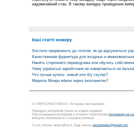
надзвичайний стан. В такому випадку проведення вибо
Інші статті номеру
Хостели прирівняють до готелів: як це відгукнеться ук
Качественная фурнитура для входных и межкомнатных
Нанять стороннего переводчика или обучить собственн
Чому українські заробітчани не повертаються на батьк
Что лучше купить: новый или б/у скутер?
Мерилін Монро вбили через інопланетян?
© «ПЕРСОНАЛ ПЛЮС». Усі права застережено.
Передрук матеріалів тільки за згодою редакції.
При розміщенні матеріалів в Інтернет обов’язкове
посилання на са
можуть незбігатися з позицією редакції
З усіх питань звертайтеся, будь ласка,
gazetapplus@gmail.com