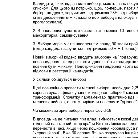
Кандидати, яких відзначили виборці, мають шанс посун
списком. Для цього їм потрібно, щоб, по-перше, партія
бар'єр, по-друге, заручитися підтримкою 25% від вибор
співвідношенням між кількістю всіх виборців на окрузі і
проголосували).
2. В населених пунктах з чисельністю менше 10 тисяч 
мажоритарка, самовисування.
3. Вибори мерів міст з населенням понад 90 тисяч прой
(якщо кандидат заручиться підтримкою 50% + 1 голос).
Новий виборчий кодекс вводить заборону на "подарунки
нововведення - гендерні квоти: двоє з п'яти кандидатів
повинні бути жінками. Недотримання гендерної квоти 
відмови в реєстрації кандидатів.
У скільки обійдуться вибори
Щоб повноцінно провести місцеві вибори, необхідно 2,
коронавіруса з фінансуванням місцевої виборчої кампан
трансформації. Спочатку парламентарі практично вдвіч
місцевих виборів, а потім вирішили повернути "урізане"
Чи можливий зрив виборів через Covid-19
Відповідь на це питання при владі змінюється кожні дв
головний санітарний лікар країни Віктор Ляшко заявля
перенести в часі, якщо через поширення коронавіруса 
"червоній зоні". Вже 30 серпня Ляшко озвучував інший 
перенесуть тільки в тому випадку, якщо через пандемію