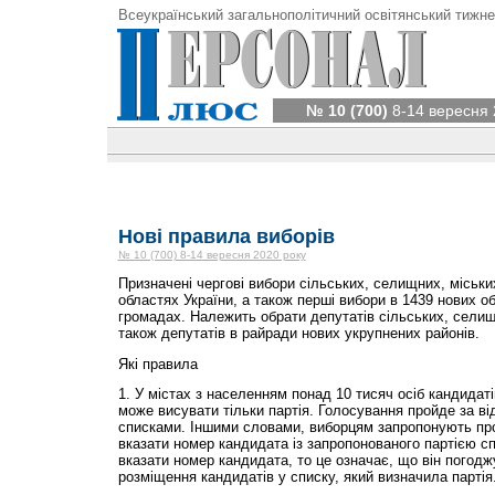
Всеукраїнський загальнополітичний освітянський тижне
№ 10 (700)
8-14 вересня 
Нові правила виборів
№ 10 (700) 8-14 вересня 2020 року
Призначені чергові вибори сільських, селищних, міських 
областях України, а також перші вибори в 1439 нових о
громадах. Належить обрати депутатів сільських, селищ
також депутатів в райради нових укрупнених районів.
Які правила
1. У містах з населенням понад 10 тисяч осіб кандидат
може висувати тільки партія. Голосування пройде за в
списками. Іншими словами, виборцям запропонують про
вказати номер кандидата із запропонованого партією с
вказати номер кандидата, то це означає, що він погодж
розміщення кандидатів у списку, який визначила партія