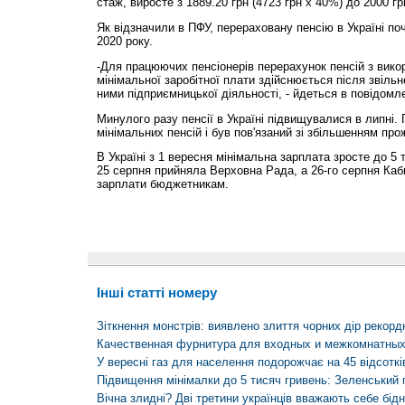
стаж, виросте з 1889.20 грн (4723 грн х 40%) до 2000 гр
Як відзначили в ПФУ, перераховану пенсію в Україні по
2020 року.
-Для працюючих пенсіонерів перерахунок пенсій з вико
мінімальної заробітної плати здійснюється після звіль
ними підприємницької діяльності, - йдеться в повідомле
Минулого разу пенсії в Україні підвищувалися в липні.
мінімальних пенсій і був пов'язаний зі збільшенням про
В Україні з 1 вересня мінімальна зарплата зросте до 5 
25 серпня прийняла Верховна Рада, а 26-го серпня Кабм
зарплати бюджетникам.
Інші статті номеру
Зіткнення монстрів: виявлено злиття чорних дір рекорд
Качественная фурнитура для входных и межкомнатных
У вересні газ для населення подорожчає на 45 відсоткі
Підвищення мінімалки до 5 тисяч гривень: Зеленський 
Вічна злидні? Дві третини українців вважають себе бід