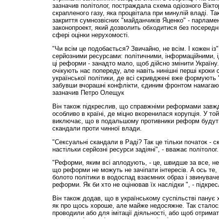
зазначив політолог, постраждала схема одіозного Вікт
скрапленого газу, яка процвітала при минулій владі. Та
закриття сумнозвісних "майданчиків Яценко" - парламе
законопроект, який дозволить обходитися без посередни
сфері оцінки нерухомості.
"Чи всім це подобається? Звичайно, не всім. І кожен із
серйозними ресурсами: політичними, інформаційними, і
ці реформи - занадто мало, щоб дійсно змінити Україну
очікують нас попереду, але навіть нинішні перші кроки
української політики, де всі скривджені вже формують 
забувши вчорашні конфлікти, єдиним фронтом намагають
зазначив Петро Олещук
Він також підкреслив, що справжніми реформами завж
особливо в країні, де міцно вкоренилася корупція. У то
виключає, що в подальшому противники реформ будут
скандали проти чинної влади.
"Сексуальні скандали в Раді? Так це тільки початок - с
настільки серйозні ресурси задіяні", - вважає політолог.
"Реформи, яким всі аплодують, - це, швидше за все, не 
що реформи не можуть не зачіпати інтересів. А ось те
болото політики в водоспад взаємних образ і звинувачен
реформи. Як би хто не оцінював їх наслідки ", - підкр
Він також додав, що в українському суспільстві панує
як про щось хороше, але майже недосяжне. Так стало
проводили або для імітації діяльності, або щоб отрим