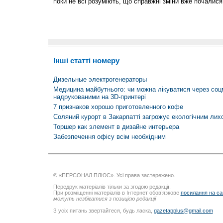
поки не всі розуміють, що справжні зміни вже почалися
Інші статті номеру
Дизельные электрогенераторы
Медицина майбутнього: чи можна лікуватися через соцм
надрукованими на 3D-принтері
7 признаков хорошо приготовленного кофе
Соляний курорт в Закарпатті загрожує екологічним лих
Торшер как элемент в дизайне интерьера
Забезпечення офісу всім необхідним
© «ПЕРСОНАЛ ПЛЮС». Усі права застережено.
Передрук матеріалів тільки за згодою редакції.
При розміщенні матеріалів в Інтернет обов’язкове
посилання на са
можуть незбігатися з позицією редакції
З усіх питань звертайтеся, будь ласка,
gazetapplus@gmail.com