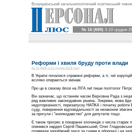
Всеукраїнський загальнополітичний освітянський тижне
№ 16 (689)
3-10 грудня 2
Реформи і хвиля бруду проти влади
№ 16 (689) 3-10 грудня 2019 року
В Україні почалися справжні реформи, а ті, чиї корупцій
всіляко опираються змінам.
Про це в своєму блозі на ЛІГА.net пише політолог Пет
Він зазначає, що останнім часом Верховна Рада з ініц
ряд важливих законодавчих рішень. Зокрема, мова йде 
недоторканності, перезапуску НАПКА і початку роботи 
суду, повернення відповідальності за незаконне збага
за прогули і "кнопкодавство" для депутатів тощо.
Є також прогрес в покаранні злочинців з числа старих п
опинився нардеп Сергій Пашинський; Олег Гладковськи
отримали запобіжний захід за схеми в оборонці і на залі