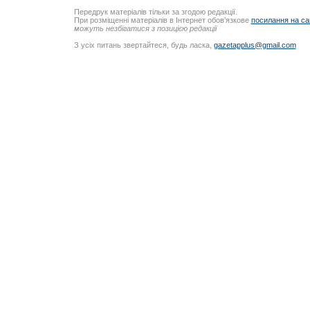
Передрук матеріалів тільки за згодою редакції.
При розміщенні матеріалів в Інтернет обов’язкове
посилання на са
можуть незбігатися з позицією редакції
З усіх питань звертайтеся, будь ласка,
gazetapplus@gmail.com