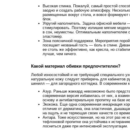
Высокая спинка. Пожалуй, самый простой спосо
заодно и создать рабочую атмосферу. Несколько
размещенных вокруг стола, и вовсе формируют
блок.
Упругий наполнитель. Задача офисной мебели —
стимулировать. Поэтому излишне мягкие модели,
в сон, неуместны. Оптимальным наполнителем с
эластомер.
Зона поясничной поддержки. Мероприятия порой 
посещает незваный гость — боль в спине. Дива
ее столь же эффективно, как кресла, но стабил
лучше, чем ничего.
Какой материал обивки предпочтителен?
Любой износостойкий и не требующий специального ухо
натуральную кожу следует приберечь для кабинетов р
шенилл — для загородного коттеджа. В современном к
Азур. Раньше жаккард невозможно было представ
современная версия избавилась от них, а взаме
основу и антибактериальную пропитку на базе ио
Экокожа. Еще одна современная инкарнация хор
отличие от дерматина, она эластичная, дышащая
на ощупь и не теряющая своих качеств со време
Антара. Тоже искусственная, но на этот раз не 
тефлоновой пропитке она устойчива к истиранию
лосниться даже при интенсивной эксплуатации.