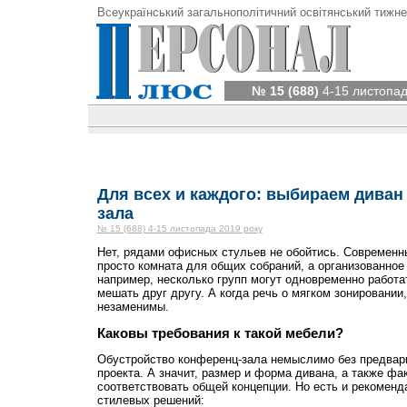
Всеукраїнський загальнополітичний освітянський тижне
№ 15 (688)
4-15 листопад
Для всех и каждого: выбираем диван
зала
№ 15 (688) 4-15 листопада 2019 року
Нет, рядами офисных стульев не обойтись. Современн
просто комната для общих собраний, а организованное 
например, несколько групп могут одновременно работа
мешать друг другу. А когда речь о мягком зонировании
незаменимы.
Каковы требования к такой мебели?
Обустройство конференц-зала немыслимо без предвари
проекта. А значит, размер и форма дивана, а также фа
соответствовать общей концепции. Но есть и рекоменда
стилевых решений: