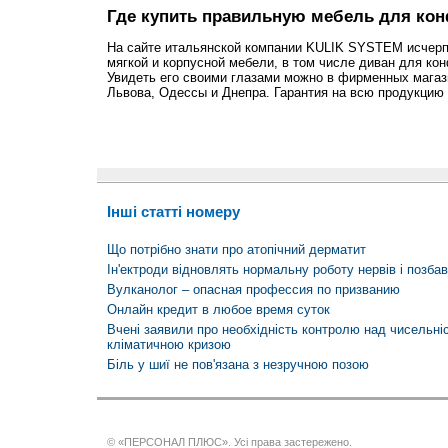
Где купить правильную мебель для кон
На сайте итальянской компании KULIK SYSTEM исчер
мягкой и корпусной мебели, в том числе диван для ко
Увидеть его своими глазами можно в фирменных магаз
Львова, Одессы и Днепра. Гарантия на всю продукцию 
Інші статті номеру
Що потрібно знати про атопічний дерматит
Ін'ектроди відновлять нормальну роботу нервів і позба
Вулканолог – опасная профессия по призванию
Онлайн кредит в любое время суток
Вчені заявили про необхідність контролю над чисельні
кліматичною кризою
Біль у шиї не пов'язана з незручною позою
© «ПЕРСОНАЛ ПЛЮС». Усі права застережено.