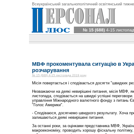
Всеукраїнський загальнополітичний освітянський тижне
№ 15 (688)
4-15 листопад
МВФ прокоментувала ситуацію в Україн
розчарування
№ 15 (688) 4-15 листопада 2019 року
Місія повертається і сподівається досягти "швидких рез
Незважаючи на деякі невирішені питання, місія МВФ, як
листопада, сподівається на швидкі успішні переговори
управління Міжнародного валютного фонду з питань Є
"Голос Америки".
- Сподіваюся, досягнемо швидкого результату. Хоча пр
залишаються деякі невирішені питання.
За останні роки, за оцінками представника МВФ, Україн
макроекономіку, проводить хорошу фіскальну політику,