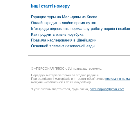
Інші статті номеру
Горящие туры на Мальдивы из Киева
Онлайн кредит в любое время суток
Ін'ектроди відновлять нормальну роботу нервів і позба
Как продлить жизнь ноутбука
Правила наследования в Швейцарии
Основной элемент безопасной езды
© «ПЕРСОНАЛ ПЛЮС». Усі права застережено.
Передрук матеріалів тільки за згодою редакції.
При розміщенні матеріалів в Інтернет обов’язкове
посилання на са
можуть незбігатися з позицією редакції
З усіх питань звертайтеся, будь ласка,
gazetapplus@gmail.com