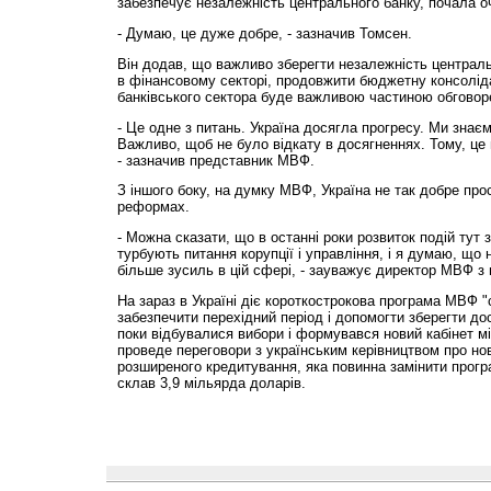
забезпечує незалежність центрального банку, почала о
- Думаю, це дуже добре, - зазначив Томсен.
Він додав, що важливо зберегти незалежність централь
в фінансовому секторі, продовжити бюджетну консолід
банківського сектора буде важливою частиною обговор
- Це одне з питань. Україна досягла прогресу. Ми знає
Важливо, щоб не було відкату в досягненнях. Тому, це
- зазначив представник МВФ.
З іншого боку, на думку МВФ, Україна не так добре про
реформах.
- Можна сказати, що в останні роки розвиток подій тут
турбують питання корупції і управління, і я думаю, що
більше зусиль в цій сфері, - зауважує директор МВФ з
На зараз в Україні діє короткострокова програма МВФ "
забезпечити перехідний період і допомогти зберегти до
поки відбувалися вибори і формувався новий кабінет мін
проведе переговори з українським керівництвом про но
розширеного кредитування, яка повинна замінити програ
склав 3,9 мільярда доларів.