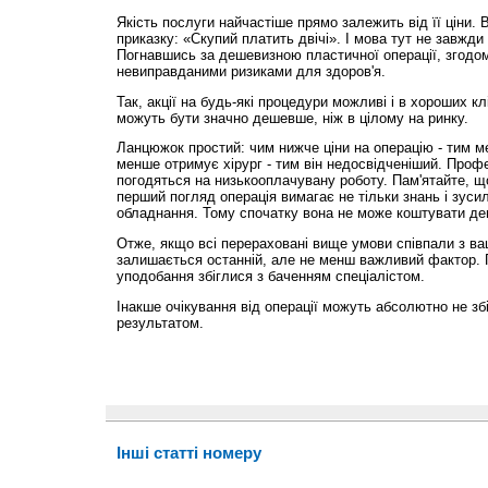
Якість послуги найчастіше прямо залежить від її ціни. 
приказку: «Скупий платить двічі». І мова тут не завжди
Погнавшись за дешевизною пластичної операції, згодо
невиправданими ризиками для здоров'я.
Так, акції на будь-які процедури можливі і в хороших клі
можуть бути значно дешевше, ніж в цілому на ринку.
Ланцюжок простий: чим нижче ціни на операцію - тим м
менше отримує хірург - тим він недосвідченіший. Проф
погодяться на низькооплачувану роботу. Пам'ятайте, щ
перший погляд операція вимагає не тільки знань і зусил
обладнання. Тому спочатку вона не може коштувати де
Отже, якщо всі перераховані вище умови співпали з ва
залишається останній, але не менш важливий фактор. П
уподобання збіглися з баченням спеціалістом.
Інакше очікування від операції можуть абсолютно не зб
результатом.
Інші статті номеру