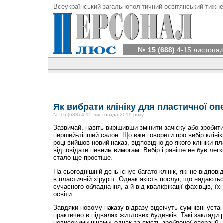
Всеукраїнський загальнополітичний освітянський тижне
№ 15 (688)
4-15 листопад
Як вибрати клініку для пластичної опе
№ 15 (688) 4-15 листопада 2019 року
Зазвичай, навіть вирішивши змінити зачіску або зробити
перший-ліпший салон. Що вже говорити про вибір клініки
році вийшов новий наказ, відповідно до якого клініки пла
відповідати певним вимогам. Вибір і раніше не був лег
стало ще простіше.
На сьогоднішній день існує багато клінік, які не відпо
в пластичній хірургії. Однак якість послуг, що надають
сучасного обладнання, а й від кваліфікації фахівців, їх
освіти.
Завдяки новому наказу відразу відсічуть сумнівні уста
практично в підвалах житлових будинків. Такі заклади 
невисокими цінами, однак за якість зробленої операції н