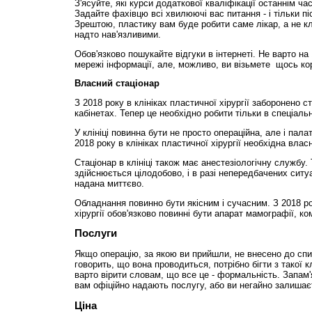
З'ясуйте, які курси додаткової кваліфікації останнім ч
Задайте фахівцю всі хвилюючі вас питання - і тільки п
Зрештою, пластику вам буде робити саме лікар, а не клі
надто нав'язливими.
Обов'язково пошукайте відгуки в інтернеті. Не варто на
мережі інформації, але, можливо, ви візьмете щось ко
Власний стаціонар
З 2018 року в клініках пластичної хірургії заборонено с
кабінетах. Тепер це необхідно робити тільки в спеціал
У клініці повинна бути не просто операційна, але і пал
2018 року в клініках пластичної хірургії необхідна влас
Стаціонар в клініці також має анестезіологічну службу. 
здійснюється цілодобово, і в разі непередбачених сит
надана миттєво.
Обладнання повинно бути якісним і сучасним. З 2018 рок
хірургії обов'язково повинні бути апарат мамографії, ком
Послуги
Якщо операцію, за якою ви прийшли, не внесено до спи
говорить, що вона проводиться, потрібно бігти з такої 
варто вірити словам, що все це - формальність. Запам'
вам офіційно надають послугу, або ви негайно залишає
Ціна