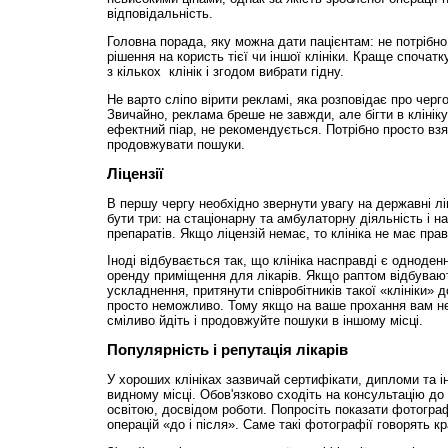
відповідальність.
Головна порада, яку можна дати пацієнтам: не потрібн
рішення на користь тієї чи іншої клініки. Краще спочат
з кількох клінік і згодом вибрати гідну.
Не варто сліпо вірити рекламі, яка розповідає про черго
Звичайно, реклама бреше не завжди, але бігти в клініку
ефектний піар, не рекомендується. Потрібно просто взят
продовжувати пошуки.
Ліцензії
В першу чергу необхідно звернути увагу на державні ліц
бути три: на стаціонарну та амбулаторну діяльність і 
препаратів. Якщо ліцензій немає, то клініка не має пра
Іноді відбувається так, що клініка насправді є одноде
оренду приміщення для лікарів. Якщо раптом відбуваю
ускладнення, притянути співробітників такої «клініки» 
просто неможливо. Тому якщо на ваше прохання вам не
сміливо йдіть і продовжуйте пошуки в іншому місці.
Популярність і репутація лікарів
У хороших клініках зазвичай сертифікати, дипломи та ін
видному місці. Обов'язково сходіть на консультацію до 
освітою, досвідом роботи. Попросіть показати фотогра
операцій «до і після». Саме такі фотографії говорять к