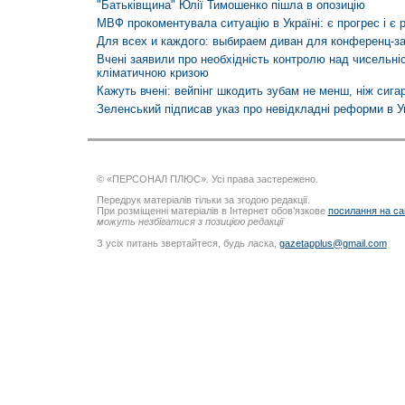
"Батьківщина" Юлії Тимошенко пішла в опозицію
МВФ прокоментувала ситуацію в Україні: є прогрес і є 
Для всех и каждого: выбираем диван для конференц-з
Вчені заявили про необхідність контролю над чисельні
кліматичною кризою
Кажуть вчені: вейпінг шкодить зубам не менш, ніж сига
Зеленський підписав указ про невідкладні реформи в Ук
© «ПЕРСОНАЛ ПЛЮС». Усі права застережено.
Передрук матеріалів тільки за згодою редакції.
При розміщенні матеріалів в Інтернет обов’язкове
посилання на са
можуть незбігатися з позицією редакції
З усіх питань звертайтеся, будь ласка,
gazetapplus@gmail.com