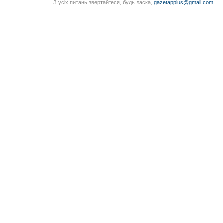
З усіх питань звертайтеся, будь ласка,
gazetapplus@gmail.com