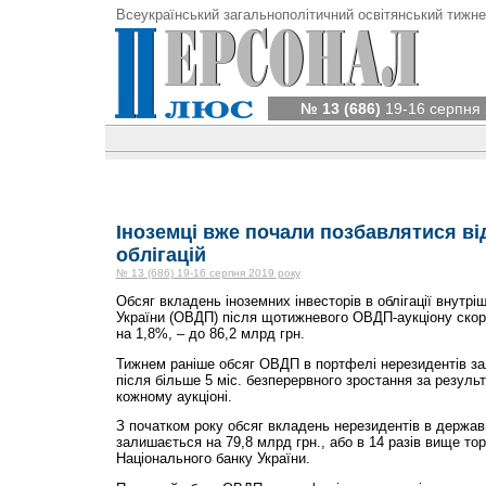
Всеукраїнський загальнополітичний освітянський тижне
№ 13 (686)
19-16 серпня 
Іноземці вже почали позбавлятися ві
облігацій
№ 13 (686) 19-16 серпня 2019 року
Обсяг вкладень іноземних інвесторів в облігації внутрі
України (ОВДП) після щотижневого ОВДП-аукціону скоро
на 1,8%, – до 86,2 млрд грн.
Тижнем раніше обсяг ОВДП в портфелі нерезидентів за
після більше 5 міс. безперервного зростання за результ
кожному аукціоні.
З початком року обсяг вкладень нерезидентів в держав
залишається на 79,8 млрд грн., або в 14 разів вище тор
Національного банку України.