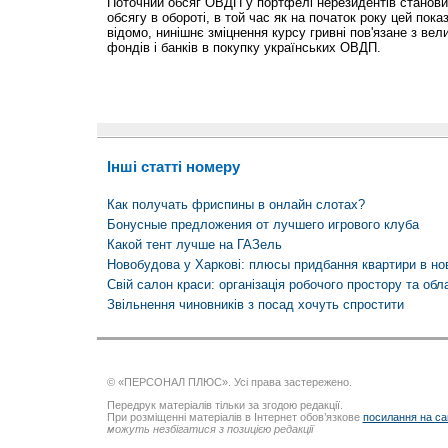
Поточний обсяг ОВДП у портфелі нерезидентів становит
обсягу в обороті, в той час як на початок року цей пок
відомо, нинішнє зміцнення курсу гривні пов'язане з вел
фондів і банків в покупку українських ОВДП.
Інші статті номеру
Как получать фриспины в онлайн слотах?
Бонусные предложения от лучшего игрового клуба
Какой тент лучше на ГАЗель
Новобудова у Харкові: плюсы придбання квартири в но
Свій салон краси: організація робочого простору та об
Звільнення чиновників з посад хочуть спростити
© «ПЕРСОНАЛ ПЛЮС». Усі права застережено.
Передрук матеріалів тільки за згодою редакції.
При розміщенні матеріалів в Інтернет обов’язкове
посилання на са
можуть незбігатися з позицією редакції