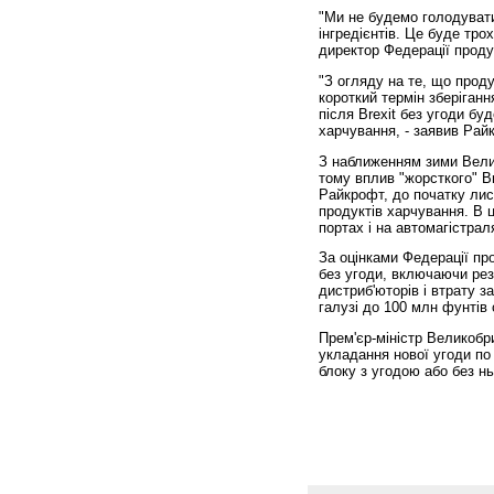
"Ми не будемо голодувати
інгредієнтів. Це буде тро
директор Федерації проду
"З огляду на те, що прод
короткий термін зберіганн
після Brexit без угоди бу
харчування, - заявив Райк
З наближенням зими Велик
тому вплив "жорсткого" B
Райкрофт, до початку ли
продуктів харчування. В 
портах і на автомагістрал
За оцінками Федерації про
без угоди, включаючи ре
дистриб'юторів і втрату 
галузі до 100 млн фунтів 
Прем'єр-міністр Великобр
укладання нової угоди по 
блоку з угодою або без нь