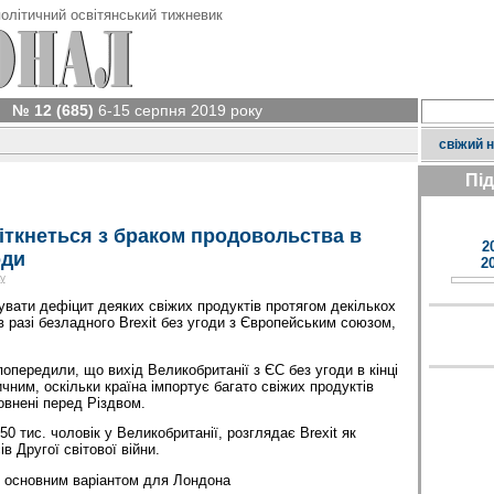
олітичний освітянський тижневик
№ 12 (685)
6-15 серпня 2019 року
свіжий 
Пі
іткнеться з браком продовольства в
2
оди
2
у
увати дефіцит деяких свіжих продуктів протягом декількох
 в разі безладного Brexit без угоди з Європейським союзом,
 попередили, що вихід Великобританії з ЄС без угоди в кінці
чним, оскільки країна імпортує багато свіжих продуктів
овнені перед Різдвом.
50 тис. чоловік у Великобританії, розглядає Brexit як
в Другої світової війни.
є основним варіантом для Лондона