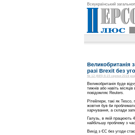
Всеукраїнський загальноп
Великобританія з
разі Brexit без уг
№ 12 (685) 6-15 серпня 2019 рок
Великобританія буде відч
тижнів або навіть місяців
повідомляє Reuters.
Рітейлери, такі як Tesco,
жовтня був би проблемати
харчування, а склади зап
Галузь, в якій працюють 4
найбільшу проблему з часі
Вихід з ЄС без угоди ста