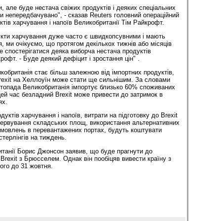
, але буде нестача свіжих продуктів і деяких спеціальних
хи непередбачувано", - сказав Reuters головний операційний
ктів харчування і напоїв Великобританії Тім Райкрофт.
укти харчування дуже часто є швидкопсувними і мають
я, ми очікуємо, що протягом декількох тижнів або місяців
де спостерігатися деяка виборча нестача продуктів
рофт. - Буде деякий дефіцит і зростання цін" .
обританія стає більш залежною від імпортних продуктів,
rexit на Хеллоуїн може стати ще сильнішим. За словами
стопада Великобританія імпортує близько 60% споживаних
цей час безладний Brexit може привести до затримок в
ях.
дуктів харчування і напоїв, витрати на підготовку до Brexit
зервування складських площ, використання альтернативних
замовлень в перевантажених портах, будуть коштувати
стерлінгів на тиждень.
итанії Борис Джонсон заявив, що буде прагнути до
Brexit з Брюсселем. Однак він пообіцяв вивести країну з
ого до 31 жовтня.