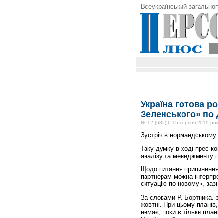
Всеукраїнський загальноп
Україна готова р
Зеленського» по 
№ 12 (685) 6-15 серпня 2019 рок
Зустріч в нормандському 
Таку думку в ході прес-ко
аналізу та менеджменту п
Щодо питання припинення
партнерам можна інтерпре
ситуацію по-новому», зазн
За словами Р. Бортника, 
жовтні. При цьому планів
немає, поки є тільки план