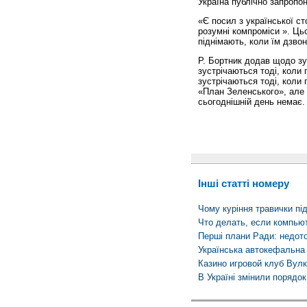
Україна публічно запропо
«Є посил з української ст
розумні компроміси ». Ць
піднімають, коли їм дзвон
Р. Бортник додав щодо зу
зустрічаються тоді, коли 
зустрічаються тоді, коли 
«План Зеленського», але 
сьогоднішній день немає.
Інші статті номеру
Чому куріння травички пі
Что делать, если компью
Перші плани Ради: недото
Українська автокефальна 
Казино игровой клуб Вул
В Україні змінили порядо