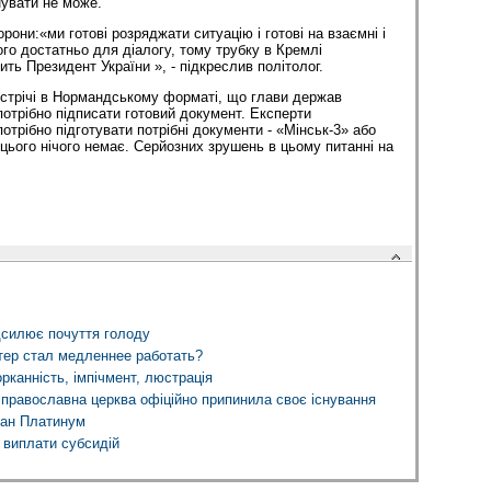
нувати не може.
орони:«ми готові розряджати ситуацію і готові на взаємні і
ого достатньо для діалогу, тому трубку в Кремлі
ить Президент України », - підкреслив політолог.
стрічі в Нормандському форматі, що глави держав
потрібно підписати готовий документ. Експерти
потрібно підготувати потрібні документи - «Мінськ-3» або
цього нічого немає. Серйозних зрушень в цьому питанні на
дсилює почуття голоду
тер стал медленнее работать?
рканність, імпічмент, люстрація
православна церква офіційно припинила своє існування
кан Платинум
к виплати субсидій