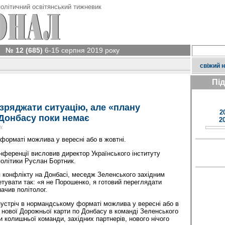
олітичний освітянський тижневик
№ 12 (685)
6-15 серпня 2019 року
свіжий 
Пі
озряджати ситуацію, але «плану
2
Донбасу поки немає
2
у
форматі можлива у вересні або в жовтні.
нференції висловив директор Українського інституту
олітики Руслан Бортник.
 конфлікту на Донбасі, меседж Зеленського західним
тувати так: «я не Порошенко, я готовий переглядати
ачив політолог.
зустріч в нормандському форматі можлива у вересні або в
, нової Дорожньої карти по Донбасу в команді Зеленського
и колишньої команди, західних партнерів, нового нічого