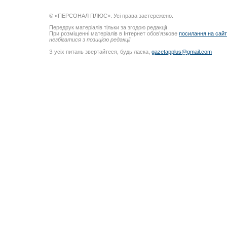
© «ПЕРСОНАЛ ПЛЮС». Усі права застережено.
Передрук матеріалів тільки за згодою редакції.
При розміщенні матеріалів в Інтернет обов’язкове
посилання на сай
незбігатися з позицією редакції
З усіх питань звертайтеся, будь ласка,
gazetapplus@gmail.com