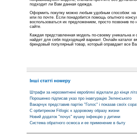
подходит ли Вам данная одежда.
Оформить покупку можно любым удобным способом: на 
или по почте. Если понадобится помощь опытного консу
воспользоваться их предложением, просто позвонив по 
сайте.
Каждая представленная модель по-своему уникальна и 
найдет для себя подходящий вариант. Онлайн каталог в
брендовый популярный товар, который оправдает все В
Інші статті номеру
Штрафи за нерозмитнені евробляхі відклали до кінця літ
Порошенко підписав указ про інавгурацію Зеленського
Вакарчук представив партію "Голос" і показав своїх сора
С орбитреком Fitlogic к здоровому образу жизни
Новий додаток "почує" вушну інфекцію у дитини
Cистема обратного осмоса и ее применение в быту