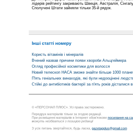
лідерів рейтингу закривають Швеція, Австралія, Сінгапур
Сполучені Штати зайняли тільки 35-й рядок.
Інші статті номеру
Користь вітамінів і мінералів
Вчений назвав причини появи хвороби Альцгеймера
Огляд професійної косметики для волосся
Новий телескоп НАСА зможе знайти більше 1000 плане
П'ять геніальних винаходів, які були недооцінені людс
Стійкі до антибіотиків бактерії за п'ять років дісталися в
© «ПЕРСОНАЛ ПЛЮС». Усі права застережено.
Передрук матеріалів тільки за згодою редакції.
При розміщенні матеріалів в Інтернет обов’язкове
посилання на са
можуть незбігатися з позицією редакції
З усіх питань звертайтеся, будь ласка,
gazetapplus@gmail.com