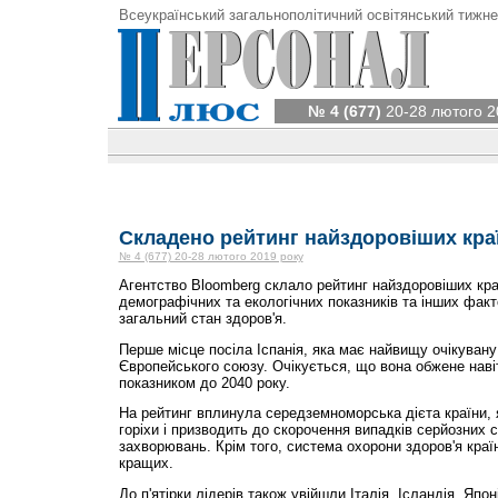
Всеукраїнський загальнополітичний освітянський тижне
№ 4 (677)
20-28 лютого 2
Складено рейтинг найздоровіших кра
№ 4 (677) 20-28 лютого 2019 року
Агентство Bloomberg склало рейтинг найздоровіших краї
демографічних та екологічних показників та інших факт
загальний стан здоров'я.
Перше місце посіла Іспанія, яка має найвищу очікувану
Європейського союзу. Очікується, що вона обжене наві
показником до 2040 року.
На рейтинг вплинула середземноморська дієта країни, 
горіхи і призводить до скорочення випадків серйозних 
захворювань. Крім того, система охорони здоров'я краї
кращих.
До п'ятірки лідерів також увійшли Італія, Ісландія, Япо