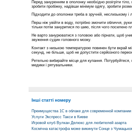
Перед зануренням в ополонку необхідно розігріти тіло
зробити пробіжку, надівши мінімум одягу, зробити розми
Підходити до ополонки треба в зручній, неслизькому і л
Перш ніж увійти в воду, потрібно змочити обличчя, руки, 
тільки потім зануритися по шию, після чого посилено п
Не варто занурюватися з головою або пірнати, щоб ун
звуження судин головного мозку.
Контакт з низькою температурою повинен бути вкрай м
секунд, не більше, щоб не допустити серйозного перео
Ретельно вибирайте місце для купання. Потурбуйтеся, 
медики і рятувальники.
Інші статті номеру
Преимущества 1С в облаке для современной компании
Услуги Экспресс Такси в Киеве
Игровой клуб Вулкан Делюкс для любителей азарта
Космічна катастрофа може викинути Сонце з Чумацько