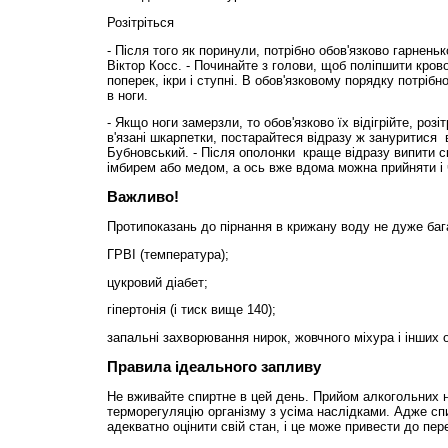
Розітріться
- Після того як поринули, потрібно обов'язково гарнень
Віктор Косс. - Починайте з голови, щоб поліпшити кровоо
поперек, ікри і ступні. В обов'язковому порядку потріб
в ноги.
- Якщо ноги замерзли, то обов'язково їх відігрійте, розіт
в'язані шкарпетки, постарайтеся відразу ж зануритися в
Бубновський. - Після ополонки краще відразу випити с
імбирем або медом, а ось вже вдома можна прийняти і 
Важливо!
Протипоказань до пірнання в крижану воду не дуже бага
ГРВІ (температура);
цукровий діабет;
гіпертонія (і тиск вище 140);
запальні захворювання нирок, жовчного міхура і інших о
Правила ідеального запливу
Не вживайте спиртне в цей день. Прийом алкогольних 
терморегуляцію організму з усіма наслідками. Адже сп
адекватно оцінити свій стан, і це може привести до пе