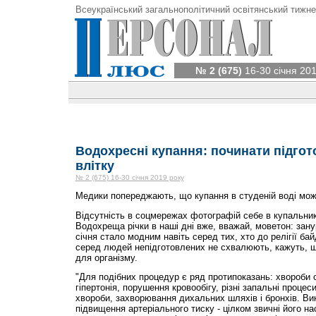
Всеукраїнський загальнополітичний освітянський тижне
№ 2 (675)
16-30 січня 201
Водохресні купання: починати підгот
влітку
№ 2 (675) 16-30 січня 2019 року
Медики попереджають, що купання в студеній воді мож
Відсутність в соцмережах фотографій себе в купальник
Водохреща річки в наші дні вже, вважай, моветон: зан
січня стало модним навіть серед тих, хто до релігії ба
серед людей непідготовлених не схвалюють, кажуть, щ
для організму.
"Для подібних процедур є ряд протипоказань: хвороби 
гіпертонія, порушення кровообігу, різні запальні процеси
хвороби, захворювання дихальних шляхів і бронхів. Ви
підвищення артеріального тиску - цілком звичні його на