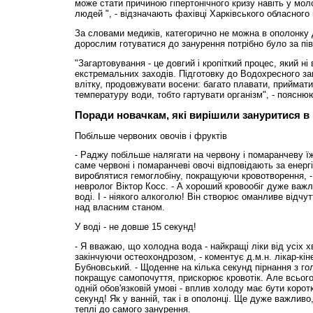
може стати причиною гіпертонічного кризу навіть у мол
людей ", - відзначають фахівці Харківського обласного 
За словами медиків, категорично не можна в ополонку д
дорослим готуватися до занурення потрібно було за пів
"Загартовування - це довгий і кропіткий процес, який ні
екстремальних заходів. Підготовку до Водохресного за
влітку, продовжувати восени: багато плавати, приймат
температуру води, тобто гартувати організм", - пояснюю
Поради новачкам, які вирішили зануритися в
Побільше червоних овочів і фруктів
- Раджу побільше налягати на червону і помаранчеву ї
саме червоні і помаранчеві овочі відповідають за енерг
вироблятися гемоглобіну, покращуючи кровотворення, - г
невролог Віктор Косс. - А хороший кровообіг дуже важл
воді. І - ніякого алкоголю! Він створює оманливе відчу
над власним станом.
У воді - не довше 15 секунд!
- Я вважаю, що холодна вода - найкращі ліки від усіх 
закінчуючи остеохондрозом, - коментує д.м.н. лікар-кін
Бубновський. - Щоденне на кілька секунд пірнання з го
покращує самопочуття, прискорює кровотік. Але всього
одній обов'язковій умові - вплив холоду має бути корот
секунд! Як у ванній, так і в ополонці. Ще дуже важлив
теплі до самого занурення.