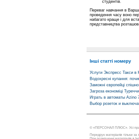
студентів.
Переваг навчання в Варшав
проведення часу воно пер
набагато краще і для вста
представництва розташова
Інші статті номеру
Услуги Экспресс Такси в 
Водохресні купання: почин
Заможні європейці спішн
Загроза економіці Туречч
Играть в автоматы Azino 
Выбор розеток и выключа
© «ПЕРСОНАЛ ПЛЮС». Усі пра
Передрук матеріалів тільки за з
При розміщенні матеріалів в І