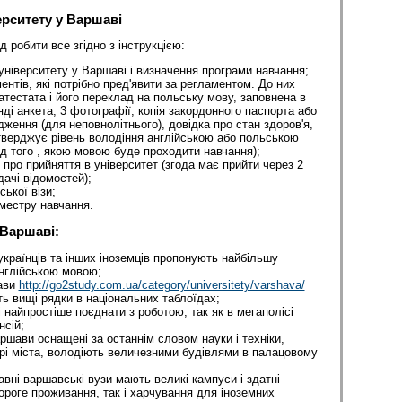
ерситету у Варшаві
 робити все згідно з інструкцією:
 університету у Варшаві і визначення програми навчання;
тів, які потрібно пред'явити за регламентом. До них
атестата і його переклад на польську мову, заповнена в
ді анкета, 3 фотографії, копія закордонного паспорта або
дження (для неповнолітнього), довідка про стан здоров'я,
тверджує рівень володіння англійською або польською
д того , якою мовою буде проходити навчання);
про прийняття в університет (згода має прийти через 2
дачі відомостей);
ької візи;
местру навчання.
 Варшаві:
країнців та інших іноземців пропонують найбільшу
англійською мовою;
ави
http://go2study.com.ua/category/universitety/varshava/
 вищі рядки в національних таблоїдах;
 найпростіше поєднати з роботою, так як в мегаполісі
нсій;
аршави оснащені за останнім словом науки і техніки,
рі міста, володіють величезними будівлями в палацовому
авні варшавські вузи мають великі кампуси і здатні
ороге проживання, так і харчування для іноземних