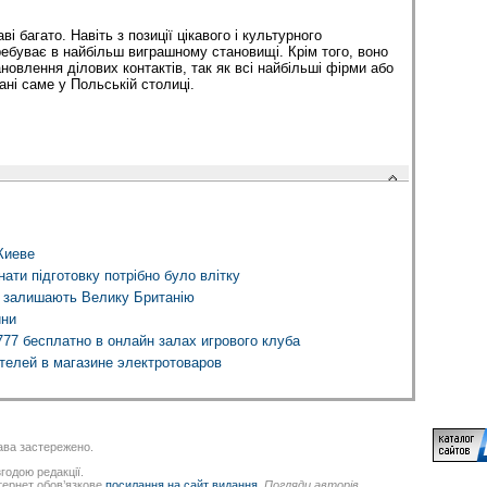
і багато. Навіть з позиції цікавого і культурного
ебуває в найбільш виграшному становищі. Крім того, воно
новлення ділових контактів, так як всі найбільші фірми або
ні саме у Польській столиці.
Киеве
ати підготовку потрібно було влітку
о залишають Велику Британію
ини
777 бесплатно в онлайн залах игрового клуба
телей в магазине электротоваров
ва застережено.
годою редакції.
нтернет обов’язкове
посилання на сайт видання
.
Погляди авторів