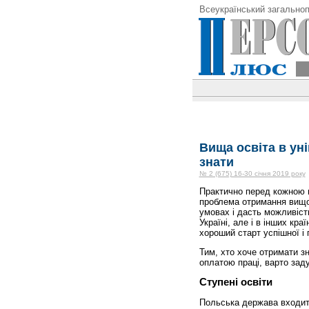
Всеукраїнський загальноп
Вища освіта в ун
знати
№ 2 (675) 16-30 січня 2019 року
Практично перед кожною 
проблема отримання вищо
умовах і дасть можливіст
Україні, але і в інших кр
хороший старт успішної і 
Тим, хто хоче отримати зн
оплатою праці, варто зад
Ступені освіти
Польська держава входит