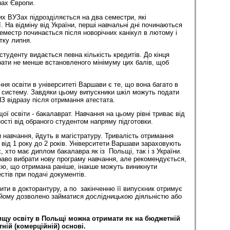
їнах Європи.
их ВУЗах підрозділяється на два семестри, які
. На відміну від України, перші навчальні дні починаються
еместр починається після новорічних канікул в лютому і
тку липня.
туденту видається певна кількість кредитів. До кінця
рати не менше встановленого мінімуму цих балів, щоб
ня освіти в університеті Варшави є те, що вона багато в
 систему. Завдяки цьому випускники шкіл можуть подати
З відразу після отримання атестата.
ї освіти - бакалаврат. Навчання на цьому рівні триває від
ості від обраного студентом напряму підготовки.
 навчання, йдуть в магістратуру. Тривалість отримання
 від 1 року до 2 років. Університети Варшави зараховують
х, хто має диплом бакалавра як із Польщі, так і з України.
аво вибрати нову програму навчання, але рекомендується,
єю, що отримана раніше, інакше можуть виникнути
стів при подачі документів.
ити в докторантуру, а по закінченню її випускник отримує
 йому дозволено займатися дослідницькою діяльністю або
ищу освіту в Польщі можна отримати як на бюджетній
атній (комерційній) основі.