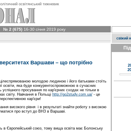
олітичний освітянський тижневик
№ 2 (675)
16-30 січня 2019 року
свіжий 
Пі
іверситетах Варшави – що потрібно
2
2
цілеспрямованою молодою людиною і його батьками стоїть
ї освіти, яка буде конкурентоспроможною в сучасних
ь успішного просування по кар'єрних сходах не тільки в
аїнах світу. Навчання в Польщі
http://go2study.com.ua/
- це
перспективною кар'єри!
ання високого рівня і в результаті знайти роботу з високою
уматися про вступ до ВНЗ в Варшаві.
ь в Європейський союз, тому вища освіта має Болонську