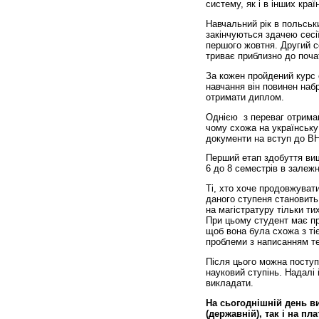
систему, як і в інших кра
Навчальний рік в польськ
закінчуються здачею сесії
першого жовтня. Другий с
триває приблизно до поча
За кожен пройдений курс с
навчання він повинен наб
отримати диплом.
Однією з переваг отриман
чому схожа на українську
документи на вступ до ВН
Перший етап здобуття вищо
6 до 8 семестрів в залежн
Ті, хто хоче продовжувати
даного ступеня становить
на магістратуру тільки ти
При цьому студент має пр
щоб вона була схожа з ті
проблеми з написанням те
Після цього можна поступ
науковий ступінь. Надалі
викладати.
На сьогоднішній день в
(державній), так і на пл