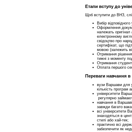
Етапи вступу до унів
Щоб вступити до ВНЗ, слід
Вибір відповідного
Оформлення докумен
належать оригінал 
електронному вигля
свідоцтво про наро
сертифікат, що під
мовою (залежить ві
Отримання рішення 
тижні з моменту по
Отримання студентс
Оплата першого се
Переваги навчання в
вузи Варшави для у
кількість програм 
університети Варш
регулярно займають
навчання в Варшаві
завжди багато вака
всі університети В
знаходяться в цент
стилі або хай-тек;
практично всі держ
забезпечити як нед