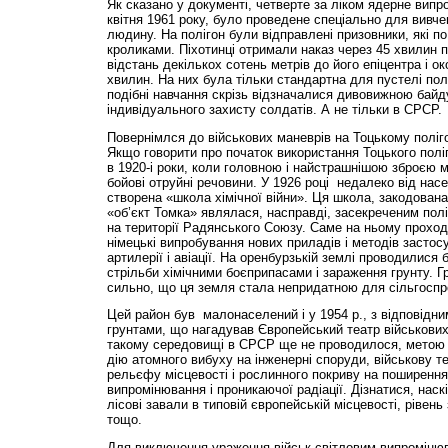
Як сказано у документі, четверте за ліком ядерне випр
квітня 1961 року, було проведене спеціально для вивчен
людину. На полігон були відправлені призовники, які по
кроликами. Піхотинці отримали наказ через 45 хвилин п
відстань декількох сотень метрів до його епіцентра і о
хвилин. На них була тільки стандартна для пустелі по
подібні навчання скрізь відзначалися дивовижною байд
індивідуального захисту солдатів. А не тільки в СРСР.
Повернімлся до військових маневрів на Тоцькому поліго
Якщо говорити про початок використання Тоцького поліг
в 1920-і роки, коли головною і найстрашнішою зброєю 
бойові отруйні речовини. У 1926 році недалеко від нас
створена «школа хімічної війни». Ця школа, закодована
«об’єкт Томка» являлася, насправді, засекреченим пол
на території Радянського Союзу. Саме на ньому проход
німецькі випробування нових приладів і методів застос
артилерії і авіації. На оренбурзькій землі проводилися 
стрільби хімічними боєприпасами і зараження грунту. Г
сильно, що ця земля стала непридатною для сільгоспро
Цей район був малонаселений і у 1954 р., з відповідн
грунтами, що нагадував Європейський театр військових
такому середовищі в СРСР ще не проводилося, метою 
дію атомного вибуху на інженерні споруди, військову те
рельєфу місцевості і рослинного покриву на поширення 
випромінювання і проникаючої радіації. Дізнатися, нас
лісові завали в типовій європейській місцевості, рівень
тощо.
Для виключення ураження військ світловим випроміню