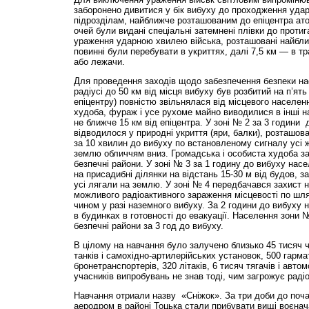
заборонено дивитися у бік вибуху до проходження ударн
підрозділам, найближче розташованим до епіцентра ато
очей були видані спеціальні затемнені плівки до протиг
ураження ударною хвилею війська, розташовані найближч
повинні були перебувати в укриттях, далі 7,5 км — в т
або лежачи.
Для проведення заходів щодо забезпечення безпеки на
радіусі до 50 км від місця вибуху був розбитий на п’ять
епіцентру) повністю звільнялася від місцевого населен
худоба, фураж і усе рухоме майно виводилися в інші н
не ближче 15 км від епіцентра. У зоні № 2 за 3 години
відводилося у природні укриття (яри, балки), розташова
за 10 хвилин до вибуху по встановленому сигналу усі ж
землю обличчям вниз. Громадська і особиста худоба зав
безпечні райони. У зоні № 3 за 1 годину до вибуху нас
на присадибні ділянки на відстань 15-30 м від будов, з
усі лягали на землю. У зоні № 4 передбачався захист н
можливого радіоактивного зараження місцевості по шл
чином у разі наземного вибуху. За 2 години до вибуху 
в будинках в готовності до евакуації. Населення зони №
безпечні райони за 3 год до вибуху.
В цілому на навчання було залучено близько 45 тисяч ч
танків і самохідно-артилерійських установок, 500 гармат
бронетранспортерів, 320 літаків, 6 тисяч тягачів і автом
учасників випробувань не знав тоді, чим загрожує раді
Навчання отриали назву «Сніжок». За три доби до поча
аеродром в районі Тоцька стали прибувати вищі воєна