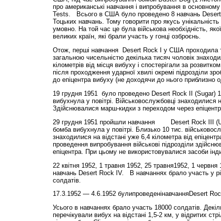
про американські навчання і випробування в основному у
Tests. Всього в США було проведено 8 навчань Desert
Тоцьких навчань. Тому говорити про якусь унікальніс
умовно. На той час це була військова необхідність, яко
великих країн, які брали участь у гонці озброєнь.
Отож, перші навчання Desert Rock І у США проходила та
загальною чисельністю декілька тисяч чоловік знаходил
кілометрів від місця вибуху і спостерігали за розвитко
після проходження ударної хвилі окремі підрозділи зр
до епіцентра вибуху (не доходячи до нього приблизно о
19 грудня 1951 було проведено Desert Rock II (Sugar)
вибухнула у повітрі. Військовослужбовці знаходилися на
Здійснювалися марш-кидки з переходом через епіцентр
29 грудня 1951 пройшли навчання Desert Rock II
бомба вибухнула у повітрі. Близько 10 тис. військовос
знаходилися на відстані уже 6,4 кілометра від епіцентр
проведення випробування військові підрозділи здійсн
епіцентра. При цьому не використовувалися засоби інд
22 квітня 1952, 1 травня 1952, 25 травня1952, 1 червня
навчань Desert Rock IV. В навчаннях брало участь у рі
солдатів.
17.3.1952 — 4.6.1952 булипроведенінавчанняDesert Roc
Усього в навчаннях брало участь 18000 солдатів. Декіл
перечікували вибух на відстані 1,5-2 км, у відритих стр