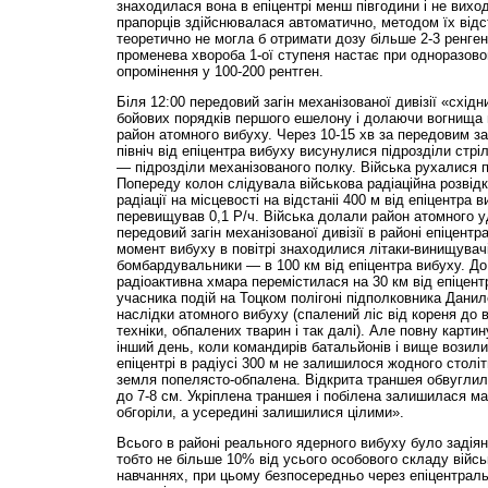
знаходилася вона в епіцентрі менш півгодини і не вихо
прапорців здійснювалася автоматично, методом їх відстр
теоретично не могла б отримати дозу більше 2-3 ренген
променева хвороба 1-ої ступеня настає при одноразово
опромінення у 100-200 рентген.
Біля 12:00 передовий загін механізованої дивізії «схід
бойових порядків першого ешелону і долаючи вогнища п
район атомного вибуху. Через 10-15 хв за передовим за
північ від епіцентра вибуху висунулися підрозділи стрі
— підрозділи механізованого полку. Війська рухалися 
Попереду колон слідувала військова радіаційна розвідк
радіації на місцевості на відстаніі 400 м від епіцентра 
перевищував 0,1 Р/ч. Війська долали район атомного уд
передовий загін механізованої дивізії в районі епіцент
момент вибуху в повітрі знаходилися літаки-винищувачі 
бомбардувальники — в 100 км від епіцентра вибуху. До 
радіоактивна хмара перемістилася на 30 км від епіцентр
учасника подій на Тоцком полігоні підполковника Дани
наслідки атомного вибуху (спалений ліс від кореня до в
техніки, обпалених тварин і так далі). Але повну картин
інший день, коли командирів батальйонів і вище возили
епіцентрі в радіусі 300 м не залишилося жодного століт
земля попелясто-обпалена. Відкрита траншея обвуглил
до 7-8 см. Укріплена траншея і побілена залишилася май
обгоріли, а усередині залишилися цілими».
Всього в районі реального ядерного вибуху було задіян
тобто не більше 10% від усього особового складу війсь
навчаннях, при цьому безпосередньо через епіцентрал