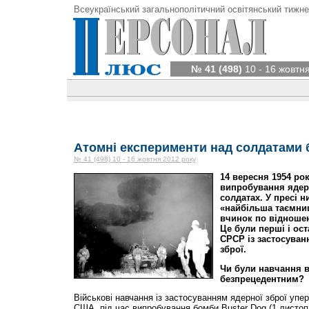
Всеукраїнський загальнополітичний освітянський тижне
№ 41 (498)
10 - 16 жовтн
Атомні експерименти над солдатами
№ 41 (498) 10 - 16 жовтня 2012 року
14 вересня 1954 ро
випробування ядерн
солдатах. У пресі н
«найбільша таємни
вчинок по відноше
Це були перші і ост
СРСР із застосуван
зброї.
Чи були навчання 
безпрецедентним?
Військові навчання із застосуванням ядерної зброї упе
США, під час випробування бомби Buster Dog (1 листоп