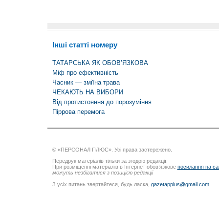
Інші статті номеру
ТАТАРСЬКА ЯК ОБОВ’ЯЗКОВА
Міф про ефективність
Часник — зміїна трава
ЧЕКАЮТЬ НА ВИБОРИ
Від протистояння до порозуміння
Піррова перемога
© «ПЕРСОНАЛ ПЛЮС». Усі права застережено.
Передрук матеріалів тільки за згодою редакції.
При розміщенні матеріалів в Інтернет обов’язкове
посилання на са
можуть незбігатися з позицією редакції
З усіх питань звертайтеся, будь ласка,
gazetapplus@gmail.com