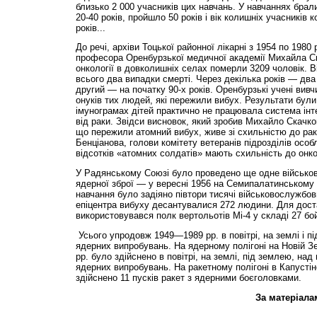
близько 2 000 учасників цих навчань. У навчаннях брал
20-40 років, пройшло 50 років і вік колишніх учасників 
років...
До речі, архіви Тоцької районної лікарні з 1954 по 1980
професора Оренбурзької медичної академії Михайла Ск
онкології в довколишніх селах померли 3209 чоловік. В
всього два випадки смерті. Через декілька років — два 
другий — на початку 90-х років. Оренбурзькі учені вивч
онуків тих людей, які пережили вибух. Результати бул
імунограмах дітей практично не працювала система ін
від раки. Звідси висновок, який зробив Михайло Скачк
що пережили атомний вибух, живе зі схильністю до ра
Бенціанова, голови комітету ветеранів підрозділів особ
відсотків «атомних солдатів» мають схильність до онк
У Радянському Союзі було проведено ще одне військов
ядерної зброї — у вересні 1956 на Семипалатинському 
навчання було задіяно півтори тисячі військовослужбов
епіцентра вибуху десантувалися 272 людини. Для дост
використовувався полк вертольотів Мі-4 у складі 27 б
Усього упродовж 1949—1989 рр. в повітрі, на землі і 
ядерних випробувань. На ядерному полігоні на Новій Зе
рр. було здійснено в повітрі, на землі, під землею, над
ядерних випробувань. На ракетному полігоні в Капустін
здійснено 11 пусків ракет з ядерними боєголовками.
За матеріалам