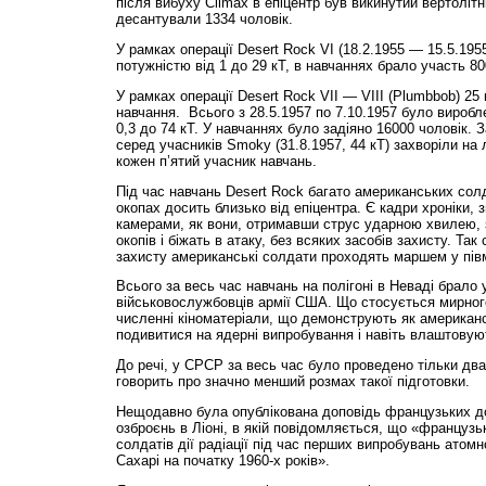
після вибуху Climax в епіцентр був викинутий вертоліт
десантували 1334 чоловік.
У рамках операції Desert Rock VI (18.2.1955 — 15.5.195
потужністю від 1 до 29 кТ, в навчаннях брало участь 80
У рамках операції Desert Rock VII — VIII (Plumbbob) 25
навчання. Всього з 28.5.1957 по 7.10.1957 було виробл
0,3 до 74 кТ. У навчаннях було задіяно 16000 чоловік. 
серед учасників Smoky (31.8.1957, 44 кТ) захворіли на
кожен п’ятий учасник навчань.
Під час навчань Desert Rock багато американських сол
окопах досить близько від епіцентра. Є кадри хроніки, 
камерами, як вони, отримавши струс ударною хвилею, з
окопів і біжать в атаку, без всяких засобів захисту. Так
захисту американські солдати проходять маршем у півм
Всього за весь час навчань на полігоні в Неваді брало 
військовослужбовців армії США. Що стосується мирног
численні кіноматеріали, що демонструють як американ
подивитися на ядерні випробування і навіть влаштовують
До речі, у СРСР за весь час було проведено тільки два
говорить про значно менший розмах такої підготовки.
Нещодавно була опублікована доповідь французьких до
озброєнь в Ліоні, в якій повідомляється, що «француз
солдатів дії радіації під час перших випробувань атом
Сахарі на початку 1960-х років».