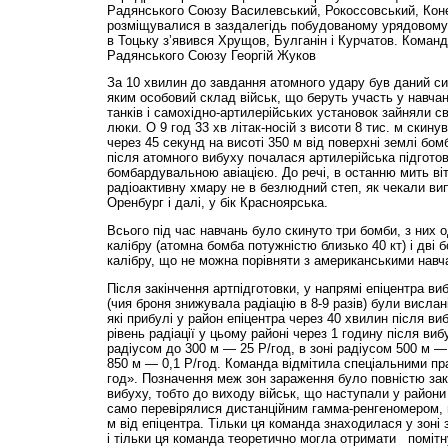
Радянського Союзу Василевський, Рокоссовський, Кон
розміщувалися в заздалегідь побудованому урядовому 
в Тоцьку з’явився Хрущов, Булганін і Курчатов. Кома
Радянського Союзу Георгій Жуков
За 10 хвилин до завдання атомного удару був даний си
яким особовий склад військ, що беруть участь у навчанн
танків і самохідно-артилерійських установок зайняли св
люки. О 9 год 33 хв літак-носій з висоти 8 тис. м скин
через 45 секунд на висоті 350 м від поверхні землі бом
після атомного вибуху почалася артилерійська підготов
бомбардувальною авіацією. До речі, в останню мить віте
радіоактивну хмару не в безлюдний степ, як чекали вип
Оренбург і далі, у бік Красноярська.
Всього під час навчань було скинуто три бомби, з них
калібру (атомна бомба потужністю близько 40 кт) і дві 
калібру, що не можна порівняти з американськими навч
Після закінчення артпідготовки, у напрямі епіцентра ви
(чия броня знижувала радіацію в 8-9 разів) були вислані
які прибулі у район епіцентра через 40 хвилин після в
рівень радіації у цьому районі через 1 годину після виб
радіусом до 300 м — 25 Р/год, в зоні радіусом 500 м — 
850 м — 0,1 Р/год. Команда відмітила спеціальними пр
год». Позначення меж зон зараження було повністю закі
вибуху, тобто до виходу військ, що наступали у райони
само перевірялися дистанційним гамма-ренгеномером, 
м від епіцентра. Тільки ця команда знаходилася у зоні
і тільки ця команда теоретично могла отримати помітн