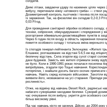
солдатів.
Деякі літаки, завдаючи удару по наземних цілях через 
вибуху, перетинали ніжку «атомного гриба» — ствол ра
Дозиметричний контроль льотчиків і техніка після поса
їх зараження. Так, на фюзеляжі він складав 0,2-0,3 Р/го
0,03 Р/год.
Для проведення санітарної обробки особового складу, а
техніки, озброєння, обмундирування і спорядження у в
розгортання обмивально-дезактиваційних пунктів в зазд
Через 6 годин після входу в область зараження почалас
помиття особового складу і тотальна зміна верхнього о
Із спогадів генерал-лейтенанта Зелєнцова: «Жителі трь
Елшанки, розташованих на відстані 5-6,5 км від епіцент
безпечну відстань. Села згоріли від сухої старої соло
дахи будинків. Замість них жителі отримали знову відб
не було. Коли в 1990-1991 роках почалася посилена бо
випробувань, згадали про Тоцькі навчання. Кореспонде
потерпілих, і знайшли досить багато охочих приписати 
навчань. Навіть серед колишніх військових. Захотіли ві
виявили його, незважаючи на усі старання. Прилади р
рослинність».
Отже, на відміну від навчань Desert Rock, радянські н
набагато суворішими заходами безпеки. Суворий дозим
час очікування після вибуху, укриття для особового ск
більш високому рівні.
Під час навчань ніхто не загинув. Дійсно, до 2004 рок