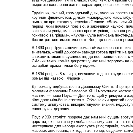
взаємовідносини: типи кількох поколінь». Він вразив су
широтою охоплення життя, характерів, новизною композ
Трудівник, вчений, громадський діяч, учасник повстанн
крупним фінансистом, ділком міжнародного масштабу. 
нього, як про «людину перехідної епохи: «Вокульський 
період, який почався поезією, а закінчився наукою, по
закінчився усвідомлюваною проституцією, почався рица
гонитвою за грішми». «Кукла» була написана по-стенд
без витрат сентиментальності. Все, що описане в романі
В 1893 році Прус закінчив роман «Емансиповані жінки»
вчителька, «геній доброти» завжди готова прийти на до
знаходить місця в суспільстві, де все, виявляється, є
Скільки таких «геніїв доброти» у нас нині торгують на б
остарбайтерами тільки богу відомо.
В 1894 році, за 8 місяців, вивчаючи тодішні труди по єг
роман під назвою «Фараон».
Дія роману відбувається в Древньому Єгипті. В центрі 
молодим фараоном Рамсесом ХІІІ і могутньою кастою ж
маєтки, — пише Прус. — Для того, щоб утримувати жер
біля двох мільйонів єгиптян». Обманюючи простий народ
систему шпигунства, використовуючи знання, недоступн
своїх руках державу.
Прус у ХІХ столітті пророче дає нам нині сущим зрозум
царства, як і нинішня у глобалізованому світі, в т.ч. і в
нестерпною для народу експлуатацією; тиранія, пригні
масових хвилювань, як тоді, так і тепер, свідками таки