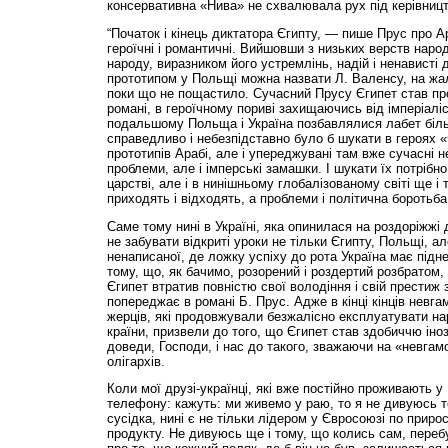
консервативна «Нива» не схвалювала рух під керівницт
“Початок і кінець диктатора Єгипту, — пише Прус про Ар
героїчні і романтичні. Вийшовши з низьких верств наро
народу, виразником його устремлінь, надій і ненависті 
прототипом у Польщі можна назвати Л. Валенсу, на жаль
поки що не пощастило. Сучасний Прусу Єгипет став пр
романі, в героїчному пориві захищаючись від імперіаліст
подальшому Польща і Україна позбавлялися лабет біль
справедливо і небезпідставно було б шукати в героях 
прототипів Арабі, але і упереджувані там вже сучасні не
проблеми, але і імперські замашки. І шукати їх потрібн
царстві, але і в нинішньому глобалізованому світі ще і
приходять і відходять, а проблеми і політична бороть
Саме тому нині в Україні, яка опинилася на роздоріжжі д
не забувати відкриті уроки не тільки Єгипту, Польщі, ал
ненаписаної, де ложку успіху до рота Україна має підн
тому, що, як бачимо, розорений і роздертий розбратом,
Єгипет втратив повністю свої володіння і свій престиж
попереджає в романі Б. Прус. Адже в кінці кінців невгам
жерців, які продовжували безжалісно експлуатувати на
країни, призвели до того, що Єгипет став здобиччю іно
доведи, Господи, і нас до такого, зважаючи на «невгам
олігархів.
Коли мої друзі-українці, які вже постійно проживають у
телефону: кажуть: ми живемо у раю, то я не дивуюсь 
сусідка, нині є не тільки лідером у Євросоюзі по приро
продукту. Не дивуюсь ще і тому, що колись сам, переб