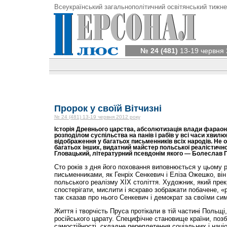
Всеукраїнський загальнополітичний освітянський тижне
№ 24 (481)
13-19 червня 
Пророк у своїй Вітчизні
№ 24 (481) 13-19 червня 2012 року
Історія Древнього царства, абсолютизація влади фарао
розподілом суспільства на панів і рабів у всі часи хвил
відображення у багатьох письменників всіх народів. Не ом
багатьох інших, видатний майстер польської реалістичн
Гловацький, літературний псевдонім якого — Болеслав 
Сто років з дня його поховання виповнюється у цьому р
письменниками, як Генріх Сенкевич і Еліза Ожешко, ві
польського реалізму ХІХ століття. Художник, який прек
спостерігати, мислити і яскраво зображати побачене, «
так сказав про нього Сенкевич і демократ за своїми си
Життя і творчість Пруса протікали в тій частині Польщі
російського царату. Специфічне становище країни, поз
самостійності, складне переплетення соціальних і наці