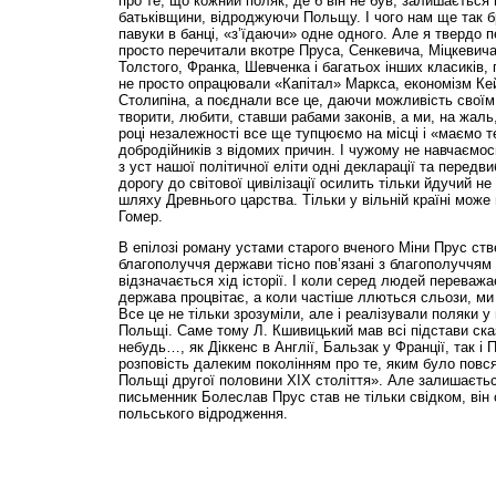
про те, що кожний поляк, де б він не був, залишається
батьківщини, відроджуючи Польщу. І чого нам ще так бр
павуки в банці, «з’їдаючи» одне одного. Але я твердо 
просто перечитали вкотре Пруса, Сенкевича, Міцкевича
Толстого, Франка, Шевченка і багатьох інших класиків, 
не просто опрацювали «Капітал» Маркса, економізм Ке
Столипіна, а поєднали все це, даючи можливість своїм
творити, любити, ставши рабами законів, а ми, на жаль
році незалежності все ще тупцюємо на місці і «маємо 
добродійників з відомих причин. І чужому не навчаємос
з уст нашої політичної еліти одні декларації та передв
дорогу до світової цивілізації осилить тільки йдучий не
шляху Древнього царства. Тільки у вільній країні може
Гомер.
В епілозі роману устами старого вченого Міни Прус ст
благополуччя держави тісно пов’язані з благополуччям 
відзначається хід історії. І коли серед людей переважа
держава процвітає, а коли частіше ллються сльози, м
Все це не тільки зрозуміли, але і реалізували поляки у
Польщі. Саме тому Л. Кшивицький мав всі підстави ска
небудь…, як Діккенс в Англії, Бальзак у Франції, так і 
розповість далеким поколінням про те, яким було повс
Польщі другої половини ХІХ століття». Але залишаєтьс
письменник Болеслав Прус став не тільки свідком, він
польського відродження.