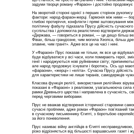
задуми творця роману «Фараон» і достойно продовжує 
На зворотній стороні однієї з перших сторінок рукопис
фактори: народ-фараон-жерці. Гармонія між ними — бо
глибокі протиріччя, конфлікти і прямі зштовхування мі
політичну фабулу підказала Прусу дійсність сучасного
суспільства і допомогла реалістично відтворити держав
«Держава, — говориться в романі, — це дещо більш ве
Фівах, більш грандіозне, чим могила Хеопса, більш дре
зламне, чим граніт». Адже все це на часі і нині.
У «Фараоні» Прус показав не тільки, як все це відбувало
буде відбуватися у всі часи, коли помирають герої, зм
генії і народжуються нові руйнівники світу; припиняютьс
але народ продовжує існувати і боротись. Ось що мают
«фараони», «жерці» і «еліта». Сучасна Прусу дійсніст
для характеристики не лише тиранів, самодержців чужих 
Класова функція релігії, використання релігійних віру
показані в «Фараоні» з реалізмом, узагальнююча сила 
рамки Древнього царства і направлена в сучасність, св
перед черговими виборами.
Прус не вважав відтворення історичної старовини сам
сучасні проблеми, адже роман «Фараон» пов’язаний так
в сучасному письменнику Єгипті, з боротьбою європейсь
за його поневолення.
Прус називає війну англійців в Єгипті несправедливою,
різко відрізняється від більшості варшавських газет і ж