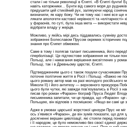
стали і не тільки революції в Єгипті. «В Єгипті бунти! 
навіть каторжники… Бунти від самого моря до рудникі
придушити цей стихійний рух, залякуючи народ сонячн
визначили, як кару божу. Чи не тому нас і нині все ще
лякати апологети кастової нерівності та «елітарності» к
у фараонів, по суті, була інша мета — використати не
відібрати владу у жерців.
Можливо, у якійсь мірі десь піддавались сумніву досто
зображенні Болеславом Прусом окремих історичних подій
знання про Єгипет обмежені.
Саме в тому і полягав талант письменника, його передб
гіперболізації. Це підтекстове зображення не тільки п
Польщі, але і намагання вирішення висвітлених у роман
Польщі, так і в Древньому царстві, Єгипті.
Підтвердженням цього є також пошуки сучасниками Прус
поточне політичне життя в Росії і Польщі. «Важко не п
цього роману автор мав на разі молодого російського м
Миколи ІІ) і його антитезу — верховного прокурора По
цього були чутки, які завжди пов’язувались в Росії з 
писав про роман «Фараон» біограф Пруса Людвіг Влодек
письменника запитали, чи це правда, що «Фараон» -це а
Польщею, він відповів з посмішкою: «Якщо ви самі це з
Адже в умовах царської жорстокої цензури Прус не міг 
ось з’явився «Фараон», де він зумів показати, що для 
досягненні вершин цивілізації, які стояли перед поне
і її народом, це було неможливо без своєї єдиної держ
що сталося, не просто актуально і нині. Польський нар