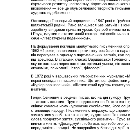
бурхливого розвитку капіталізму, боротьба польського 
визволення — все це обумовлювало творчість письменн
художнє відображення.
Олександр Гловацький народився в 1847 році в Грубешов
шляхетській родині. Рано залишився без батьків і з юни
заробітку він давав приватні уроки, був робітником на
і Рау», служив в статистичній конторі, співробітничав в 
себе «літературним поденником».
На формування поглядів майбутнього письменника спр
1863-64 років, направлене проти гніту російського цара
він перебував в одному з партизанських загонів, був по
під арештом. В старших класах Варшавської Головної ш
яку не закінчив через важкі матеріальні умови, він захо
економіки, психології, історії, філософії.
В 1872 році у варшавських гумористичних журналах «М
перші оповідання письменника. Щотижневі фейлетони 
«Кур’єр варшавський», «Щотижневий кур’єр» користува
вчителів.
Генрік Сенкевич в рецензії писав, що на дні гумору Пру
— лежать сльози». Прус в подальших своїх статтях і х
оцінює сучасне йому буржуазне суспільство, його соціа
становище народу. Письменник стверджує, що справжн
замкнутися у собі, так як «поети, художники і їх твори 
слова продуктом життя, суспільного розвитку». Прус з
вивчати життя: «Досліджуй і люби все, що тебе оточує:
виродливість і злидні. Не занурюйся у безплідні мрії, 