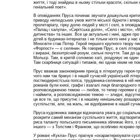
життя, і тоді знайдеш в ньому стільки красоти, скільки
геніальний поет».
В оповіданнях Пруса починає звучати дошкульна крити
приводу нелюдських умов життя міської бідноти і впе
пролетаріату, гірку долю людей у місті і селі, в опові
«Палац і халупа», «Сирітська доля», «Село і місто», «
дитинства» та інших. Все це актуально і нині, адже про
дітей в будинках-інтернатах і не тільки ніхто нині у нас
Міносвіти став Потер. Герой першого крупного твору пи
«Форпост» — є селянин. Як говорив Прус, в селі літера
і виразні, безхитрісний розум, сильні почуття. Там до ц
Мольєр. Там, в критій соломою хаті, роздумує не один
Там скарбниця ситуацій і типажів, які однак ніким не пом
Прус вважав закономірним прихід в літературу героя-тр
чого нам так бракує і в нашій сучасній українській літе
постмодерністська попса, трудівника-селянина в ній н
романів були князі, графи і взагалі лиця благородного
розповсюдженою темою — любов, то тепер героями є р
і наймити, а розповсюдженою темою — злидні, відсутні
це все те, що присутнє і в нашому нинішньому розшар
суспільстві, але, на жаль, не відображене в нашій сучас
Пруса-художника завжди відзначала увага до соціальни
розкрити самий механізм суспільного життя, відтворити 
риса таланту польського письменника зближає його, з о
іншого — з Толстим і Франком, що особливо яскраво пр
У романі «Кукла» Прус прагнув «охарактеризувати сусп