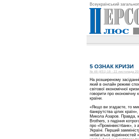
Всеукраїнський загальноп
5 ОЗНАК КРИЗИ
№ 46 (451) 16 - 22 листопада 20
На розширеному засіданні
який в онлайн режимі спо
світової економічної криз
говорити про економічну 
країни.
«Якщо ви згадаєте, то ми
банкрутства цілих країн»
Микола Азаров. Правда, к
Brothers, з падіння котро
про «Промінвестбанк», з а
Україні. Перший заммініст
небагатьох від­мінностей 