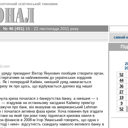
олітичний освітянський тижневик
№ 46 (451)
16 - 22 листопада 2011 року
свіжий 
Пі
2
11 року
2
 уряду президент Віктор Янукович пообіцяв створити орган,
52
стерігатиме за наближенням до українських кордонів
44
и. Як і попередній Кабмін, нинішній уряд намагається
кризу як про щось, що відбувається далеко від нашої
36
27
19
нула криза почалася з банкрутства банку, а нинішня — з
, — згадував на останньому засіданні Кабміну прем’єр
9
ажучи про банк, він вказував на американський Lehman
52
го і почалася активна фаза кризи. Хоча повинен був згадати
таки на який три роки тому піднялася кризова хвиля в
ра фінансів в 2008-м Ігор Уманський говорить, що одна з
«тоді і нині»: відсутність скандалу навколо великого банку в