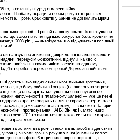
е є.
08-го, в останні дні уряд оголосив війну
лення. Нацбанку порадили переспрямувати гроші від
иємства. Проте, брак коштів у банків не дозволить мріям
коротких» грошей... Грошей на ринку немає. Із спілкування
сно, що зараз ніхто не піднімає ресурсної бази, кредити не
нагадує 2008 рік», — аналізує те, що відбувається колишній
нський.
о сигналізує про зниження довіри до національної валюти.
ромадяни, передусім бюджетники, відчули на своїх
блеми, пов’язані з акумуляцією засобів на єдиному
Подібні перебої з переказом грошей Держказначейством
м.
міці досить чітко видно ознаки уповільнення зростання,
 знає, що йому робити з Грецією (і є аналогічна загроза
раїн), якщо спостерігається уповільнення внутрішньої
є ознаки напруженості в платіжному балансі — усе це певні
 недаремно про це говорять не лише окремі експерти, але і
 не означає, що «хворий» впав в кому, — заспокоїв Валерій
 економіки і прогнозування НАНУ. Він, як і багато інших
те, що криза 2011-го виявиться не такою сильною, як криза
оді і зараз» дуже схожі.
ерше за останні два роки стався відтік засобів з депозитів
 українці знімали гроші з рахунків в національній валюті.
ня депозитів фізосіб в гривнях в серпні-вересні. Це