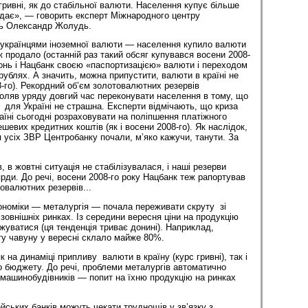
гривні, як до стабільної валюти. Населення купує більше
одає», — говорить експерт Міжнародного центру
нь Олександр Жолудь.
 українцями іноземної валюти — населення купило валюти
ж продало (останній раз такий обсяг купувався восени 2008-
гонь і Нацбанк своєю «паспортизацією» валюти і переходом
рублях. А значить, можна припустити, валюти в країні не
8-го). Рекордний об’єм золотовалютних резервів
оляв уряду довгий час переконувати населення в тому, що
для Україні не страшна. Експерти відмічають, що криза
аїні сьогодні розраховувати на поліпшення платіжного
евих кредитних коштів (як і восени 2008-го). Як наслідок,
я усіх ЗВР Центробанку почали, м’яко кажучи, танути. За
, в жовтні ситуація не стабілізувалася, і наші резерви
рди. До речі, восени 2008-го року Нацбанк теж рапортував
овалютних резервів...
ономіки — металургія — почала переживати скруту зі
 зовнішніх ринках. Із середини вересня ціни на продукцію
жуватися (ця тенденція триває донині). Наприклад,
ту чавуну у вересні склало майже 80%.
к на динаміці припливу валюти в країну (курс гривні), так і
 бюджету. До речі, проблеми металургів автоматично
машинобудівників — попит на їхню продукцію на ринках
йських банків можуть чекати труднощів у зв’язку з