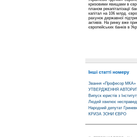
кризовими явищами в євр
планом рекапіталізації б
капітал на 106 млрд. євро
рахунок державної підтри
активів. На ринку вже пр
європейських банків в Укр
Інші статті номеру
Звання «Професор МКА» о
УТВЕРДЖЕННЯ АВТОРИ
Випуск юристів з Інститут
Людей хвилює несправед
Народний депутат Гринев
КРИЗА ЗОНИ ЄВРО