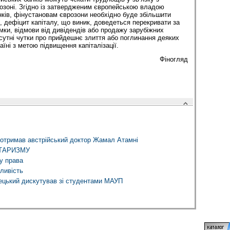
озоні. Згідно із затвердженим європейською владою
анків, фінустановам єврозони необхідно буде збільшити
, дефіцит капіталу, що виник, доведеться перекривати за
мки, відмови від дивідендів або продажу зарубіжних
исутні чутки про прийдешнє злиття або поглинання деяких
аїні з метою підвищення капіталізації.
Фіногляд
тримав австрійський доктор Жамал Атамні
ТАРИЗМУ
у права
ливість
ецький дискутував зі студентами МАУП