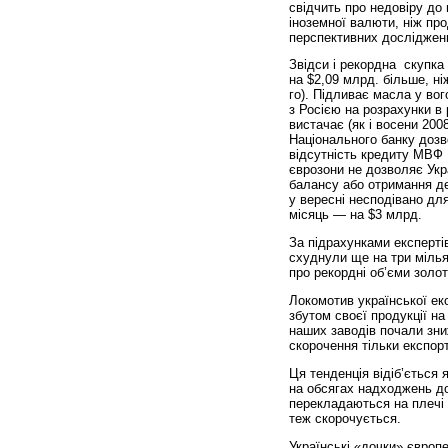
свідчить про недовіру до 
іноземної валюти, ніж пр
перспективних дослідже
Звідси і рекордна скупка
на $2,09 млрд. більше, ні
го). Підливає масла у во
з Росією на розрахунки в 
вистачає (як і восени 200
Національного банку дозв
відсутність кредиту МВФ 
єврозони не дозволяє Укр
балансу або отримання деш
у вересні несподівано дл
місяць — на $3 млрд.
За підрахунками експертів
схуднули ще на три мілья
про рекордні об’єми золот
Локомотив української ек
збутом своєї продукції на
наших заводів почали зни
скорочення тільки експор
Ця тенденція відіб’ється я
на обсягах надходжень до
перекладаються на плечі 
теж скорочується.
Українські «дочки» європе