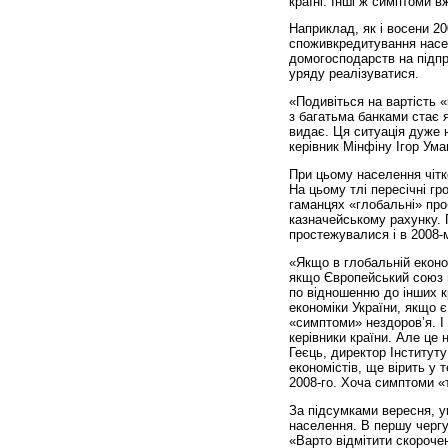
країні. Інші ж симптоми вж
Наприклад, як і восени 20
споживкредитування насе
домогосподарств на підпр
уряду реалізуватися.
«Подивіться на вартість «
з багатьма банками стає я
видає. Ця ситуація дуже 
керівник Мінфіну Ігор Ума
При цьому населення чітк
На цьому тлі пересічні г
гаманцях «глобальні» про
казначейському рахунку. 
простежувалися і в 2008-
«Якщо в глобальній еконо
якщо Європейський союз не
по відношенню до інших к
економіки України, якщо 
«симптоми» нездоров’я. І
керівники країни. Але це
Геєць, директор Інституту
економістів, ще вірить у 
2008-го. Хоча симптоми «т
За підсумками вересня, уп
населення. В першу чергу,
«Варто відмітити скорочен