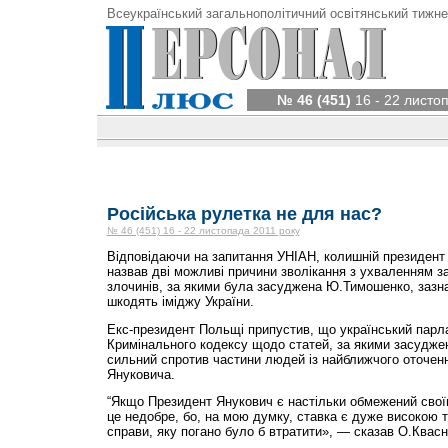
Всеукраїнський загальнополітичний освітянський тижне
№ 46 (451)
16 - 22 листо
Російська рулетка не для нас?
№ 46 (451) 16 - 22 листопада 2011 року
Відповідаючи на запитання УНІАН, колишній президен
назвав дві можливі причини зволікання з ухваленням з
злочинів, за якими була засуджена Ю.Тимошенко, зазн
шкодять іміджу України.
Екс-президент Польщі припустив, що український парл
Кримінального кодексу щодо статей, за якими засуджен
сильний спротив частини людей із найближчого оточен
Януковича.
“Якщо Президент Янукович є настільки обмежений свої
це недобре, бо, на мою думку, ставка є дуже високою 
справи, яку погано було б втратити», — сказав О.Квас­