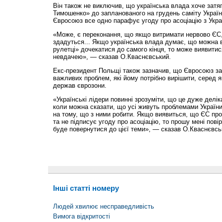
Він також не виключив, що українська влада хоче затя
Тимошенко» до запланованого на грудень саміту Україн
Євросоюз все одно парафує угоду про асоціацію з Укра
«Може, є переконання, що якщо витримати нервово ЄС,
здадуться... Якщо українська влада думає, що можна в 
рулетці» дочекатися до самого кінця, то може виявитис
невдачею», — сказав О.Квас­нєвський.
Екс-президент Польщі також зазначив, що Євросоюз за
важливих проблем, які йому потрібно вирішити, серед я
держав єврозони.
«Українські лідери повинні зрозуміти, що це дуже делік
коли можна сказати, що усі живуть проблемами Україн
на тому, що з ними робити. Якщо виявиться, що ЄС про
та не підписує угоду про асоціацію, то прошу мені пові
буде повернутися до цієї теми», — сказав О.Кваснєвсь
Інші статті номеру
Людей хвилює несправедливість
Вимога відкритості